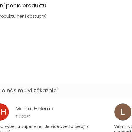
lní popis produktu
produktu není dostupný
Michal Helemik
MH
L
Hodnocení obchodu je 5 z 5 hvězdiček.
7.4.2025
a výběr a super vína. Je vidět, že to dělají s
Velmi ry