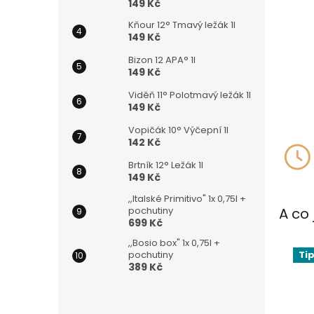
149 Kč
Kňour 12° Tmavý ležák 1l
149 Kč
Bizon 12 APA° 1l
149 Kč
Viděň 11° Polotmavý ležák 1l
149 Kč
Vopičák 10° Výčepní 1l
142 Kč
Brtník 12° Ležák 1l
149 Kč
,,Italské Primitivo" 1x 0,75l +
pochutiny
A co 
699 Kč
,,Bosio box" 1x 0,75l +
Ti
pochutiny
389 Kč