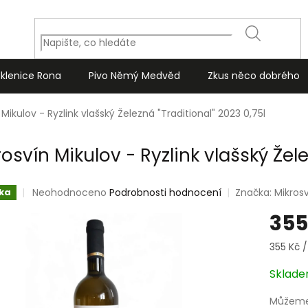
HLEDAT
Sklenice Rona
Pivo Němý Medvěd
Zkus něco dobrého
 Mikulov - Ryzlink vlašský Železná "Traditional" 2023 0,75l
osvín Mikulov - Ryzlink vlašský Žele
Průměrné
Neohodnoceno
Podrobnosti hodnocení
Značka:
Mikrosv
ka
hodnocení
355
produktu
je
0,0
Měrná
355 Kč / 
z
cena:
5
Sklad
hvězdiček.
Můžeme 