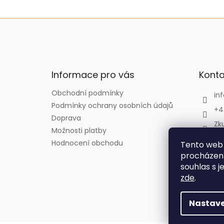
Z
á
p
a
t
Informace pro vás
Konta
í
Obchodní podmínky
inf
Podmínky ochrany osobních údajů
+4
Doprava
Zk
Možnosti platby
Zk
Hodnocení obchodu
Tento web 
zk
procházení
souhlas s j
zde
.
Nastave