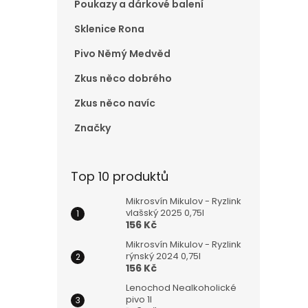
Poukazy a dárkové balení
e
l
Sklenice Rona
Pivo Němý Medvěd
Zkus něco dobrého
Zkus něco navíc
Značky
Top 10 produktů
Mikrosvín Mikulov - Ryzlink
vlašský 2025 0,75l
156 Kč
Mikrosvín Mikulov - Ryzlink
rýnský 2024 0,75l
156 Kč
Lenochod Nealkoholické
pivo 1l