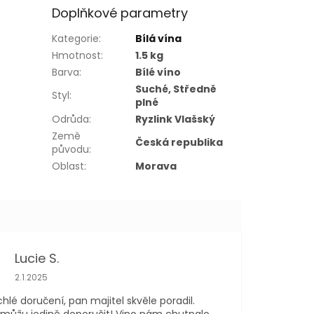
Doplňkové parametry
Kategorie
:
Bílá vína
Hmotnost
:
1.5 kg
Barva
:
Bílé víno
Suché, Středně
Styl
:
plné
Odrůda
:
Ryzlink Vlašský
Země
Česká republika
původu
:
Oblast
:
Morava
Lucie S.
Hodnocení obchodu je 5 z 5 hvězdiček.
2.1.2025
chlé doručení, pan majitel skvěle poradil.