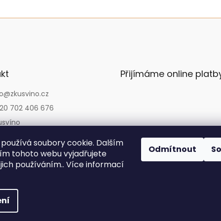
kt
Přijímáme online platb
o
@
zkusvino.cz
20 702 406 676
usvíno
usvino
používá soubory cookie. Dalším
Odmítnout
S
usvino.cz
m tohoto webu vyjadřujete
ejich používáním.. Více informací
Copyright 2026
Zkusvíno.cz
. Všechna práva vyhrazena.
ní