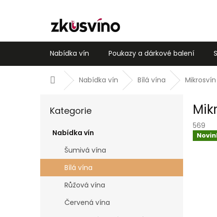
Přejít
na
obsah
Nabídka vín
Poukazy a dárkové balení
Domů
Nabídka vín
Bílá vína
Mikrosvín
P
Přeskočit
Mikr
o
Kategorie
kategorie
s
569
t
Nabídka vín
Novin
r
Šumivá vína
a
n
Bílá vína
n
í
Růžová vína
p
Červená vína
a
n