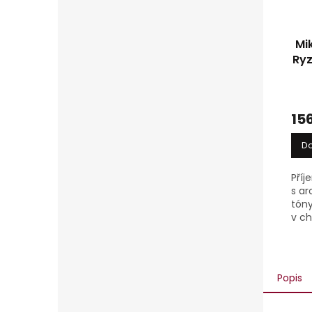
Mi
Ryz
15
Do
Příj
s ar
tóny
v ch
extr
osvě
mine
pros
Popis
easy