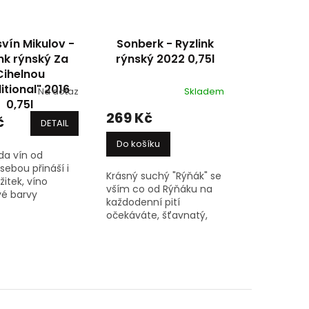
vín Mikulov -
Sonberk - Ryzlink
ink rýnský Za
rýnský 2022 0,75l
Cihelnou
itional" 2016
Na dotaz
Skladem
0,75l
269 Kč
č
DETAIL
Do košíku
da vín od
sebou přináší i
Krásný suchý "Rýňák" se
žitek, víno
vším co od Rýňáku na
vé barvy
každodenní pití
zivním aroma
očekáváte, šťavnatý,
 citrusové kůry,
ovocný, minerální,
medu a
kořenitý s pevnou
h pláství,
kyselinou, spokojenost
lnější, s...
Barva: bílé víno Styl:...