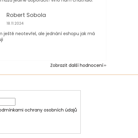
ůžu jedině doporučit! Vino nám chutnalo.
Robert Sobola
Hodnocení obchodu je 5 z 5 hvězdiček.
18.11.2024
m ještě neotevřel, ale jednání eshopu jak má
ji
Zobrazit další hodnocení
odmínkami ochrany osobních údajů