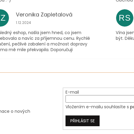
ou :-)
Obchod m
Veronika Zapletalová
VZ
RS
Hodnocení obchodu je 5 z 5 hvězdiček.
1.12.2024
hledný eshop, našla jsem hned, co jsem
Vína jse
řebovala a navíc za příjemnou cenu. Rychlé
být. Děku
učení, pečlivé zabalení a možnost dopravy
rma mě mile překvapila. Doporučuji
E-mail
Vložením e-mailu souhlasíte s
p
rmace o nových
PŘIHLÁSIT SE