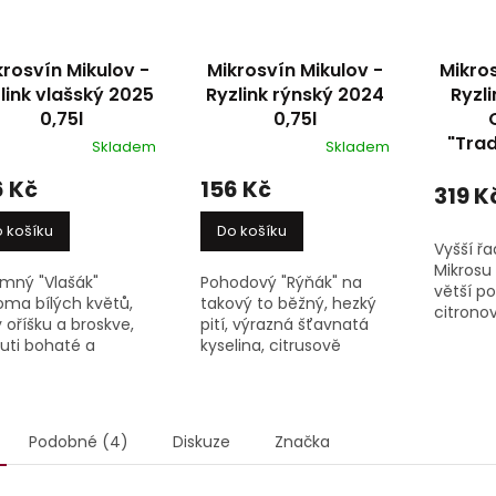
krosvín Mikulov -
Mikrosvín Mikulov -
Mikros
link vlašský 2025
Ryzlink rýnský 2024
Ryzl
0,75l
0,75l
"Trad
Skladem
Skladem
6 Kč
156 Kč
319 K
 košíku
Do košíku
Vyšší řa
Mikrosu 
emný "Vlašák"
Pohodový "Rýňák" na
větší po
oma bílých květů,
takový to běžný, hezký
citrono
 oříšku a broskve,
pití, výrazná šťavnatá
s inten
uti bohaté a
kyselina, citrusově
citrusů,
aktivní, šťavnaté,
ovocný, lehce květnatý
s tóny 
žující a lehce
a minerální,
medovýc
rální,
v jednoduchosti je krása
v chuti p
tě paráda,
Barva: bílé víno...
Podobné (4)
Diskuze
Značka
2drink...