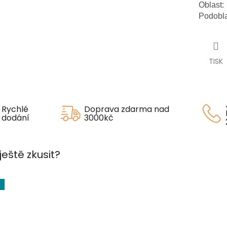
Oblast:
Podobla
TISK
Rychlé
Doprava zdarma nad
dodání
3000kč
ještě zkusit?
p