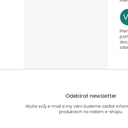
lásk
Pře
pot
dor
zda
Odebírat newsletter
Vložte svůj e-mail a my vám budeme zasílat info
produktech na našem e-shopu.