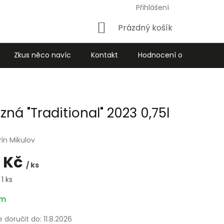
Přihlášení
Nákupní
Prázdný košík
košík
Zkus něco navíc
Kontakt
Hodnocení obchodu
zná "Traditional" 2023 0,75l
ín Mikulov
 Kč
/ ks
1 ks
em
doručit do:
11.8.2026