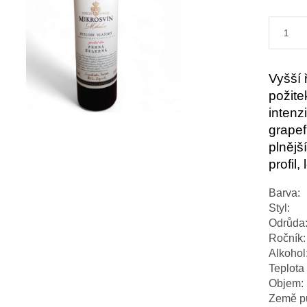
Vyšší 
požite
intenz
grapef
plnějš
profil
Barva:
Styl:
Odrůda
Ročník:
Alkohol
Teplota 
Objem:
Země p