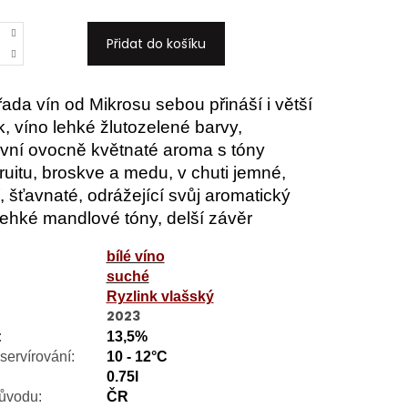
Přidat do košíku
řada vín od Mikrosu sebou přináší i větší
k, víno lehké žlutozelené barvy,
ivní ovocně květnaté aroma s tóny
ruitu, broskve a medu, v chuti jemné,
í, šťavnaté, odrážející svůj aromatický
, lehké mandlové tóny, delší závěr
bílé víno
suché
:
Ryzlink vlašský
2023
:
13,5%
servírování:
10 - 12°C
0.75l
ůvodu:
ČR