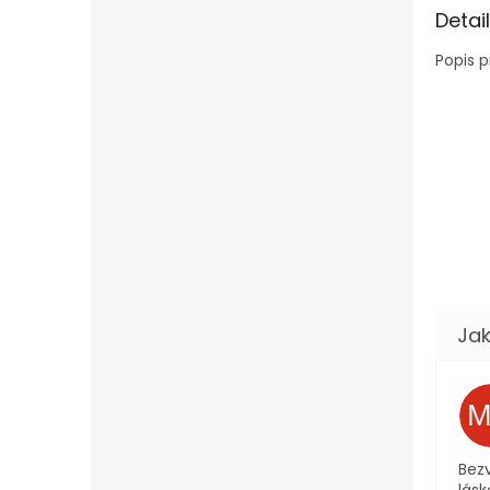
Detai
Popis 
Bezv