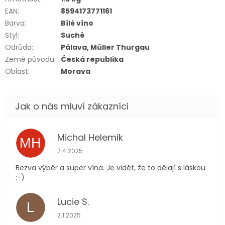
EAN
:
8594173771161
Barva
:
Bílé víno
Styl
:
Suché
Odrůda
:
Pálava, Müller Thurgau
Země původu
:
Česká republika
Oblast
:
Morava
Michal Helemik
MH
Hodnocení obchodu je 5 z 5 hvězdiček.
7.4.2025
Bezva výběr a super vína. Je vidět, že to dělají s láskou
:-)
Lucie S.
L
Hodnocení obchodu je 5 z 5 hvězdiček.
2.1.2025