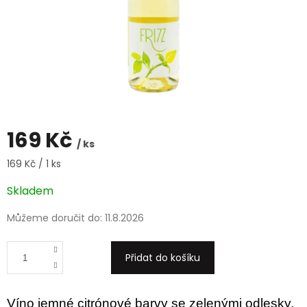
169 Kč
/ ks
Měrná
169 Kč / 1 ks
cena:
Skladem
Můžeme doručit do:
11.8.2026
Přidat do košíku
Víno jemné citrónové barvy se zelenými odlesky,