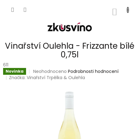
Přejít
na
NÁKUP
obsah
KOŠÍK
Vinařství Oulehla - Frizzante bílé
0,75l
611
Průměrné
Neohodnoceno
Podrobnosti hodnocení
Novinka
hodnocení
Značka:
Vinařství Trpělka & Oulehla
produktu
je
0,0
z
5
hvězdiček.