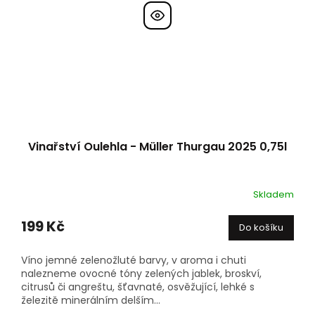
Vinařství Oulehla - Müller Thurgau 2025 0,75l
Skladem
199 Kč
Do košíku
Víno jemné zelenožluté barvy, v aroma i chuti
nalezneme ovocné tóny zelených jablek, broskví,
citrusů či angreštu, šťavnaté, osvěžující, lehké s
železitě minerálním delším...