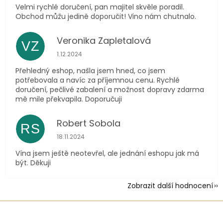
Velmi rychlé doručení, pan majitel skvěle poradil.
Obchod můžu jedině doporučit! Vino nám chutnalo.
Veronika Zapletalová
VZ
Hodnocení obchodu je 5 z 5 hvězdiček.
1.12.2024
Přehledný eshop, našla jsem hned, co jsem
potřebovala a navíc za příjemnou cenu. Rychlé
doručení, pečlivé zabalení a možnost dopravy zdarma
mě mile překvapila. Doporučuji
Robert Sobola
RS
Hodnocení obchodu je 5 z 5 hvězdiček.
18.11.2024
Vína jsem ještě neotevřel, ale jednání eshopu jak má
být. Děkuji
Zobrazit další hodnocení