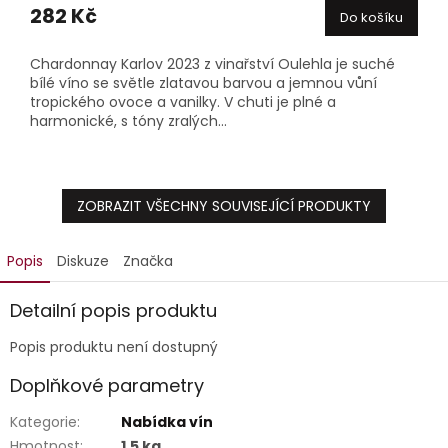
produktu
282 Kč
Do košíku
je
5,0
Chardonnay Karlov 2023 z vinařství Oulehla je suché
z
bílé víno se světle zlatavou barvou a jemnou vůní
5
tropického ovoce a vanilky. V chuti je plné a
hvězdiček.
harmonické, s tóny zralých...
ZOBRAZIT VŠECHNY SOUVISEJÍCÍ PRODUKTY
Popis
Diskuze
Značka
Detailní popis produktu
Popis produktu není dostupný
Doplňkové parametry
Kategorie
:
Nabídka vín
Hmotnost
:
1.5 kg