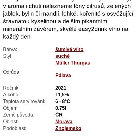
v aroma i chuti nalezneme tóny citrusů, zelených
jablek, bylin či mandlí, lehké, kořenité s osvěžující
šťavnatou kyselinou a delším pikantním
minerálním závěrem, skvělé easy2drink víno na
každý den
Barva:
šumivé víno
Styl:
suché
Müller Thurgau
Odrůda:
Pálava
Ročník:
2021
Alkohol:
11,5%
Teplota servírování:
6 - 8°C
Objem:
0.75l
Země původu:
ČR
Oblast:
Morava
Podoblast:
Znojemsko