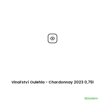
Vinařství Oulehla - Chardonnay 2023 0,75l
Skladem
Průměrné
hodnocení