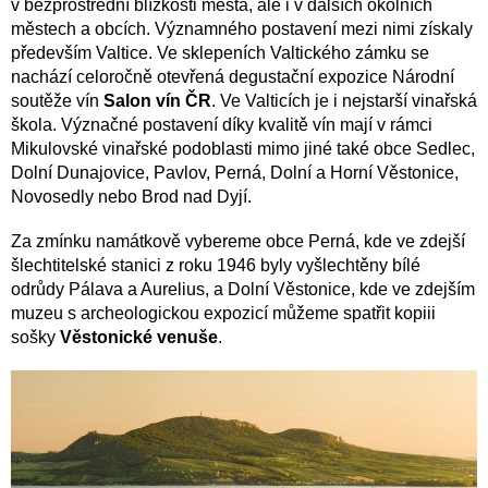
v bezprostřední blízkosti města, ale i v dalších okolních
městech a obcích. Významného postavení mezi nimi získaly
především Valtice. Ve sklepeních Valtického zámku se
nachází celoročně otevřená degustační expozice Národní
soutěže vín
Salon vín ČR
. Ve Valticích je i nejstarší vinařská
škola. Význačné postavení díky kvalitě vín mají v rámci
Mikulovské vinařské podoblasti mimo jiné také obce Sedlec,
Dolní Dunajovice, Pavlov, Perná, Dolní a Horní Věstonice,
Novosedly nebo Brod nad Dyjí.
Za zmínku namátkově vybereme obce Perná, kde ve zdejší
šlechtitelské stanici z roku 1946 byly vyšlechtěny bílé
odrůdy Pálava a Aurelius, a Dolní Věstonice, kde ve zdejším
muzeu s archeologickou expozicí můžeme spatřit kopiii
sošky
Věstonické venuše
.