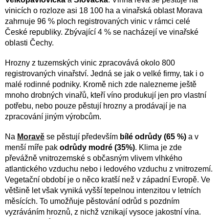
vinicích o rozloze asi 18 100 ha a vinařská oblast Morava
zahrnuje 96 % ploch registrovaných vinic v rámci celé
České republiky. Zbývající 4 % se nacházejí ve vinařské
oblasti Čechy.
Hrozny z tuzemských vinic zpracovává okolo 800
registrovaných vinařství. Jedná se jak o velké firmy, tak i o
malé rodinné podniky. Kromě nich zde nalezneme ještě
mnoho drobných vinařů, kteří víno produkují jen pro vlastní
potřebu, nebo pouze pěstují hrozny a prodávají je na
zpracování jiným výrobcům.
Na
Moravě
se pěstují především
bílé odrůdy (65 %)
a v
menší míře pak
odrůdy modré (35%)
. Klima je zde
převážně vnitrozemské s občasným vlivem vlhkého
atlantického vzduchu nebo i ledového vzduchu z vnitrozemí.
Vegetační období je o něco kratší než v západní Evropě. Ve
většině let však vyniká vyšší tepelnou intenzitou v letních
měsících. To umožňuje pěstování odrůd s pozdním
vyzráváním hroznů, z nichž vznikají vysoce jakostní vína.