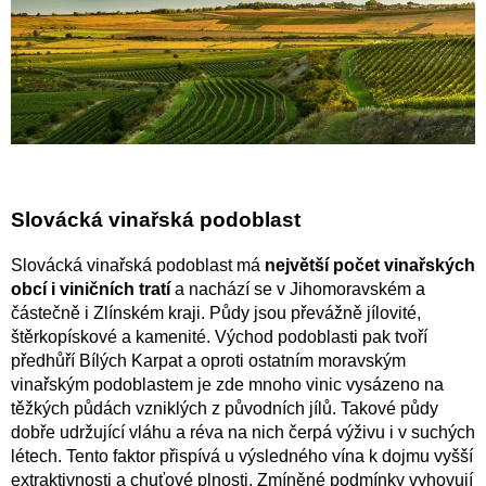
Slovácká vinařská podoblast
Slovácká vinařská podoblast má
největší počet vinařských
obcí i viničních tratí
a nachází se v Jihomoravském a
částečně i Zlínském kraji. Půdy jsou převážně jílovité,
štěrkopískové a kamenité. Východ podoblasti pak tvoří
předhůří Bílých Karpat a oproti ostatním moravským
vinařským podoblastem je zde mnoho vinic vysázeno na
těžkých půdách vzniklých z původních jílů. Takové půdy
dobře udržující vláhu a réva na nich čerpá výživu i v suchých
létech. Tento faktor přispívá u výsledného vína k dojmu vyšší
extraktivnosti a chuťové plnosti. Zmíněné podmínky vyhovují