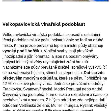
Velkopavlovická vinařská podoblast
Velkopavlovická vinařská podoblast sousedí s ostatními
třemi podoblastmi a v počtu hektarů vinic se řadí na druhé
místo. Klima je zde převážně teplé a místní půdy obsahují
vysoký podíl hořčíku
. Viniční svahy mají převážně
jihozápadní a jižní orientaci a jsou na podzim omývány
teplými fénickými větry urychlujícími zrání hroznů.
Nacházíme zde půdy převážně písčité, sprašové vyskytující
se na vápenatých jílech, slínech a slepencích.
Daří se zde
především modrým odrůdám
, které se pěstují přibližně na
42 % z celkové plochy vinic. Jedná se převážně o odrůdy
Frankovka, Svatovavřinecké, Modrý Portugal nebo André.
Červená vína
jsou plná, harmonická a extraktivní a často se
nechávají zrát v sudech. Z bílých odrůd se zde nejlépe daří
odrůdám Veltlínské zelené, Müller Thurgau, Ryzlink vlašský
nebo Muškát moravský.
Bílá vína
vynikají ovocnými,