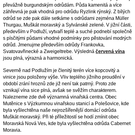
převážně burgundským odrůdám. Půda kamenitá a více
záhřevná je pak vhodná pro odrůdu Ryzlink rýnský. Z bílých
odrůd se zde pak dále setkáme s odrůdami zejména Müller
Thurgau, Muškát moravský a Sylvánské zelené. V jižní části,
především v Podluží, vytvaří teplé a suché podnebí společně
s písčitými půdami vhodné podmínky pro pěstování modrých
odrůd. Jmenujme především odrůdy Frankovka,
Svatovavřinecké a Zweigeltrebe. Výsledná
červená vína
jsou plná, výrazná a harmonická.
Severně nad Podlužím je členitý terén více kopcovitý a
vinice jsou položeny výše. Vliv teplého jižního proudění v
období zrání hroznů zde již není tak patrný. Proto zde
vznikají vína sice plná, avšak se svěžím charakterem.
Nalezneme zde dvě významná vinařská centra. Obec
Mutěnice s Výzkumnou vinařskou stanicí a Polešovice, kde
byla vyšlechtěna naše nejrozšířenější domácí odrůda
Muškát moravský. Při té příležitostí se hodí zmínit obec
Moravská Nová Ves, kde byla vyšlechtěna odrůda Cabernet
Moravia.