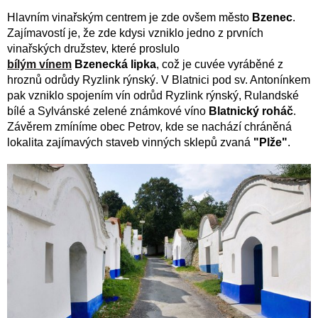
Hlavním vinařským centrem je zde ovšem město
Bzenec
.
Zajímavostí je, že zde kdysi vzniklo jedno z prvních
vinařských družstev, které proslulo
bílým vínem
Bzenecká lipka
, což je cuvée vyráběné z
hroznů odrůdy Ryzlink rýnský. V Blatnici pod sv. Antonínkem
pak vzniklo spojením vín odrůd Ryzlink rýnský, Rulandské
bílé a Sylvánské zelené známkové víno
Blatnický roháč
.
Závěrem zmíníme obec Petrov, kde se nachází chráněná
lokalita zajímavých staveb vinných sklepů zvaná
"Plže"
.