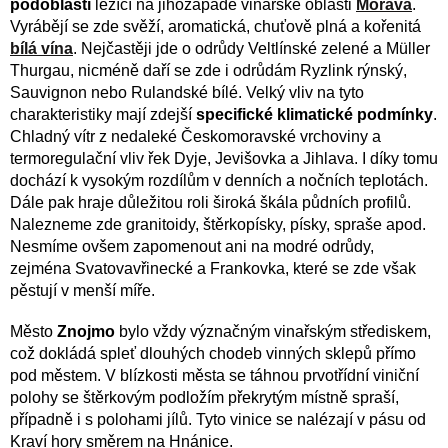
podoblastí
ležící na jihozápadě vinařské oblasti
Morava
.
Vyrábějí se zde svěží, aromatická, chuťově plná a kořenitá
bílá vína
. Nejčastěji jde o odrůdy Veltlínské zelené a Müller
Thurgau, nicméně daří se zde i odrůdám Ryzlink rýnský,
Sauvignon nebo Rulandské bílé. Velký vliv na tyto
charakteristiky mají zdejší
specifické klimatické podmínky
.
Chladný vítr z nedaleké Českomoravské vrchoviny a
termoregulační vliv řek Dyje, Jevišovka a Jihlava. I díky tomu
dochází k vysokým rozdílům v denních a nočních teplotách.
Dále pak hraje důležitou roli široká škála půdních profilů.
Nalezneme zde granitoidy, štěrkopísky, písky, spraše apod.
Nesmíme ovšem zapomenout ani na modré odrůdy,
zejména Svatovavřinecké a Frankovka, které se zde však
pěstují v menší míře.
Město
Znojmo
bylo vždy význačným vinařským střediskem,
což dokládá spleť dlouhých chodeb vinných sklepů přímo
pod městem. V blízkosti města se táhnou prvotřídní viniční
polohy se štěrkovým podložím překrytým místně spraší,
případně i s polohami jílů. Tyto vinice se nalézají v pásu od
Kraví hory směrem na Hnánice.