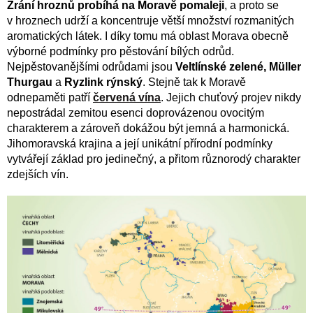
Zrání hroznů probíhá na Moravě pomaleji
, a proto se
v hroznech udrží a koncentruje větší množství rozmanitých
aromatických látek. I díky tomu má oblast Morava obecně
výborné podmínky pro pěstování bílých odrůd.
Nejpěstovanějšími odrůdami jsou
Veltlínské zelené,
Müller
Thurgau
a
Ryzlink rýnský
. Stejně tak k Moravě
odnepaměti patří
červená vína
. Jejich chuťový projev nikdy
nepostrádal zemitou esenci doprovázenou ovocitým
charakterem a zároveň dokážou být jemná a harmonická.
Jihomoravská krajina a její unikátní přírodní podmínky
vytvářejí základ pro jedinečný, a přitom různorodý charakter
zdejších vín.