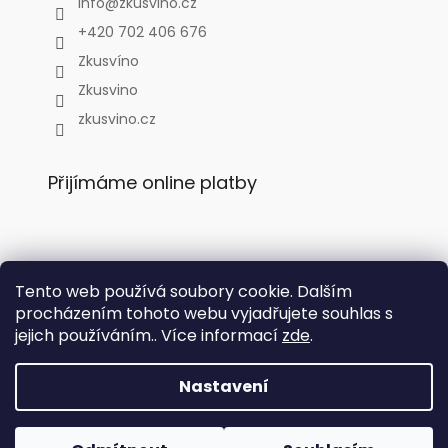
info
@
zkusvino.cz
+420 702 406 676
Zkusvíno
Zkusvino
zkusvino.cz
Přijímáme online platby
Tento web používá soubory cookie. Dalším
Facebook
procházením tohoto webu vyjadřujete souhlas s
jejich používáním.. Více informací
zde
.
Nastavení
Copyright 2026
Zkusvíno.cz
. Všechna práva vyhrazena.