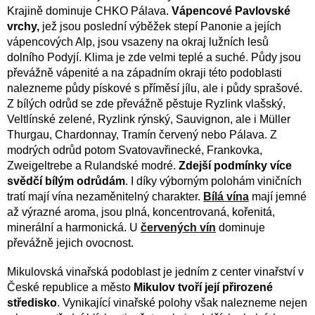
Krajině dominuje CHKO Pálava.
Vápencové Pavlovské
vrchy,
jež jsou poslední výběžek stepí Panonie a jejích
vápencových Alp, jsou vsazeny na okraj lužních lesů
dolního Podyjí. Klima je zde velmi teplé a suché. Půdy jsou
převážně vápenité a na západním okraji této podoblasti
nalezneme půdy pískové s příměsí jílu, ale i půdy sprašové.
Z bílých odrůd se zde převážně pěstuje Ryzlink vlašský,
Veltlínské zelené, Ryzlink rýnský, Sauvignon, ale i Müller
Thurgau, Chardonnay, Tramín červený nebo Pálava. Z
modrých odrůd potom Svatovavřinecké, Frankovka,
Zweigeltrebe a Rulandské modré.
Zdejší podmínky více
svědčí bílým odrůdám
. I díky výborným polohám viničních
tratí mají vína nezaměnitelný charakter.
Bílá vína
mají jemné
až výrazné aroma, jsou plná, koncentrovaná, kořenitá,
minerální a harmonická. U
červených vín
dominuje
převážně jejich ovocnost.
Mikulovská vinařská podoblast je jedním z center vinařství v
České republice a město
Mikulov tvoří její přirozené
středisko
. Vynikající vinařské polohy však nalezneme nejen