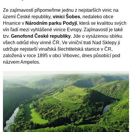
Ze zajímavostí připomeňme jednu z nejstarších vinic na
území České republiky,
vinici Šobes
, nedaleko obce
Hnanice v
Národním parku Podyjí
, která se kvalitou svých
vín řadí mezi vyhlášené vinice Evropy. Zajímavostí je také
tzv.
Genofond České republiky
. Jde o vysázenou sbírku
všech odrůd révy vinné ČR. Ve viniční trati Nad Sklepy ji
udržuje nejstarší vinařská šlechtitelská stanice v ČR,
založená v roce 1895 v obci Vrbovec, dnes působící pod
názvem Ampelos.