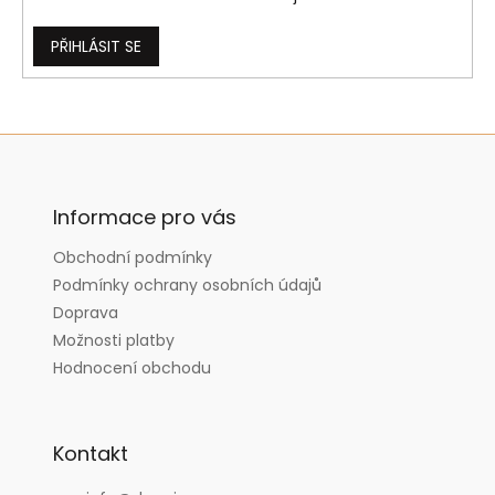
PŘIHLÁSIT SE
Z
á
p
a
Informace pro vás
t
Obchodní podmínky
í
Podmínky ochrany osobních údajů
Doprava
Možnosti platby
Hodnocení obchodu
Kontakt