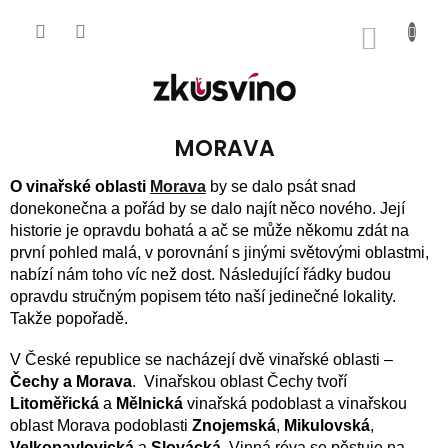
Přejít
na
NÁKUP
obsah
KOŠÍK
MORAVA
O vinařské oblasti
Morava
by se dalo psát snad
donekonečna a pořád by se dalo najít něco nového. Její
historie je opravdu bohatá a ač se může někomu zdát na
první pohled malá, v porovnání s jinými světovými oblastmi,
nabízí nám toho víc než dost. Následující řádky budou
opravdu stručným popisem této naší jedinečné lokality.
Takže popořadě.
V České republice se nacházejí dvě vinařské oblasti –
Čechy a Morava
. Vinařskou oblast Čechy tvoří
Litoměřická
a
Mělnická
vinařská podoblast a vinařskou
oblast Morava podoblasti
Znojemská
,
Mikulovská
,
Velkopavlovická
a
Slovácká
. Vinná réva se pěstuje na