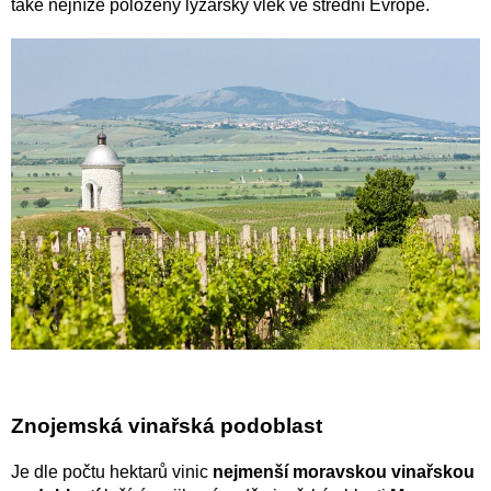
také nejníže položený lyžařský vlek ve střední Evropě.
Znojemská vinařská podoblast
Je dle počtu hektarů vinic
nejmenší moravskou vinařskou