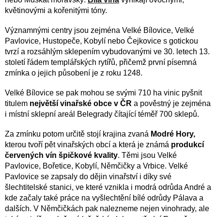
květinovými a kořenitými tóny.
Významnými centry jsou zejména Velké Bílovice, Velké
Pavlovice, Hustopeče, Kobylí nebo Čejkovice s gotickou
tvrzí a rozsáhlým sklepením vybudovanými ve 30. letech 13.
století řádem templářských rytířů, přičemž první písemná
zmínka o jejich působení je z roku 1248.
Velké Bílovice se pak mohou se svými 710 ha vinic pyšnit
titulem
největší vinařské obce v ČR
a pověstný je zejména
i místní sklepní areál Belegrady čítající téměř 700 sklepů.
Za zmínku potom určitě stojí krajina zvaná
Modré Hory,
kterou tvoří pět vinařských obcí a která je známá
produkcí
červených vín špičkové kvality
. Těmi jsou Velké
Pavlovice, Bořetice, Kobylí, Němčičky a Vrbice. Velké
Pavlovice se zapsaly do dějin vinařství i díky své
šlechtitelské stanici, ve které vznikla i modrá odrůda André a
kde začaly také práce na vyšlechtění bílé odrůdy Pálava a
dalších. V Němčičkách pak nalezneme nejen vinohrady, ale