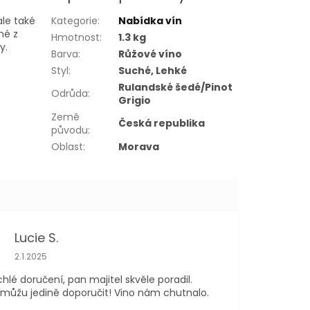
le také
Kategorie
:
Nabídka vín
né z
Hmotnost
:
1.3 kg
y.
Barva
:
Růžové víno
Styl
:
Suché, Lehké
Rulandské šedé/Pinot
Odrůda
:
Grigio
Země
Česká republika
původu
:
Oblast
:
Morava
Lucie S.
Hodnocení obchodu je 5 z 5 hvězdiček.
2.1.2025
chlé doručení, pan majitel skvěle poradil.
ůžu jedině doporučit! Vino nám chutnalo.