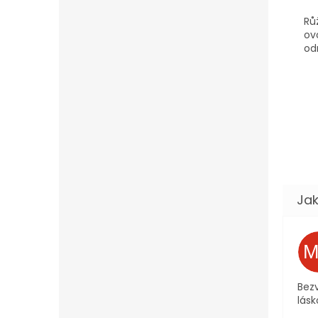
Rů
ov
od
Bezv
lásk