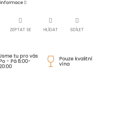
í informace
ZEPTAT SE
HLÍDAT
SDÍLET
Jsme tu pro vás
Pouze kvalitní
Po - Pá 8:00-
vína
20:00