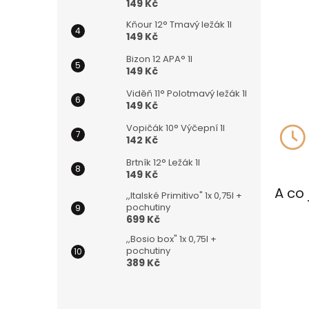
149 Kč
Kňour 12° Tmavý ležák 1l
149 Kč
Bizon 12 APA° 1l
149 Kč
Viděň 11° Polotmavý ležák 1l
149 Kč
Vopičák 10° Výčepní 1l
142 Kč
Brtník 12° Ležák 1l
149 Kč
A co 
,,Italské Primitivo" 1x 0,75l +
pochutiny
699 Kč
,,Bosio box" 1x 0,75l +
pochutiny
389 Kč