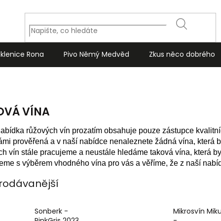
HLEDAT
Sklenice Rona
Pivo Němý Medvěd
Zkus něco dobrého
OVÁ VÍNA
abídka růžových vín prozatím obsahuje pouze zástupce kvalitní
ámi prověřená a v naší nabídce nenaleznete žádná vína, která b
ch vín stále pracujeme a neustále hledáme taková vína, která by
me s výběrem vhodného vína pro vás a věříme, že z naší nabíd
rodávanější
Sonberk -
Mikrosvín Mik
PinkGris 2023
-