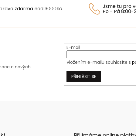
á
Jsme tu pro v
prava zdarma nad 3000kč
d
Po - Pá 8:00-
a
c
í
p
r
v
E-mail
k
y
v
Vložením e-mailu souhlasíte s
p
rmace o nových
ý
p
PŘIHLÁSIT SE
i
s
u
kt
Přijímáme online platb