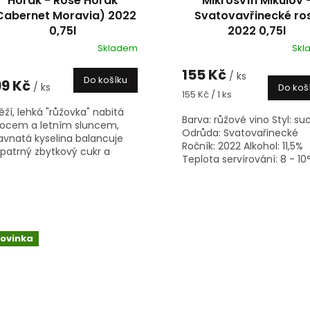
Horák - Rosé Horák
Mikrosvín Mikulov 
Cabernet Moravia) 2022
Svatovavřinecké ro
0,75l
2022 0,75l
Skladem
Skl
155 Kč
/ ks
Do košíku
99 Kč
/ ks
Do koš
Měrná
155 Kč / 1 ks
cena:
ěží, lehká "růžovka" nabitá
Barva: růžové vino Styl: su
ocem a letním sluncem,
Odrůda: Svatovařinecké
avnatá kyselina balancuje
Ročník: 2022 Alkohol: 11,5%
patrný zbytkový cukr a
Teplota servírování: 8 - 10
plava ovoce nepřestává,
Objem: 0.75l Země...
ásný letní pití i pro chladnější
čery...
ovinka