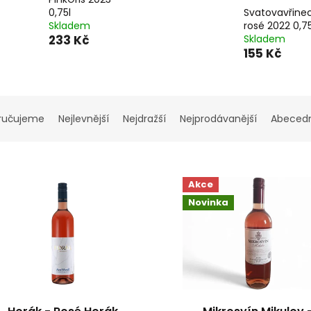
0,75l
Svatovavřine
Skladem
rosé 2022 0,75
233 Kč
Skladem
155 Kč
ručujeme
Nejlevnější
Nejdražší
Nejprodávanější
Abeced
Akce
Novinka