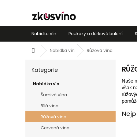
Přejít
na
obsah
Nabídka vín
Poukazy a dárkové balení
Domů
Nabídka vín
Růžová vína
P
Přeskočit
RŮŽ
o
Kategorie
kategorie
s
Naše n
t
Nabídka vín
však n
r
růžový
Šumivá vína
a
pomůže
n
Bílá vína
n
Nejp
í
Růžová vína
p
Červená vína
a
n