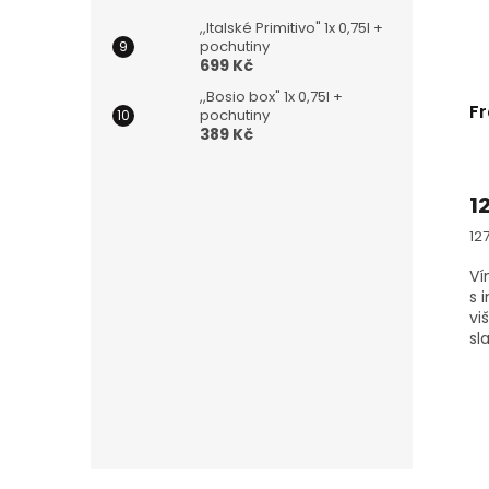
,,Italské Primitivo" 1x 0,75l +
pochutiny
699 Kč
,,Bosio box" 1x 0,75l +
Fr
pochutiny
389 Kč
1
Mě
127
ce
Ví
s 
vi
sl
ko
ko
vý