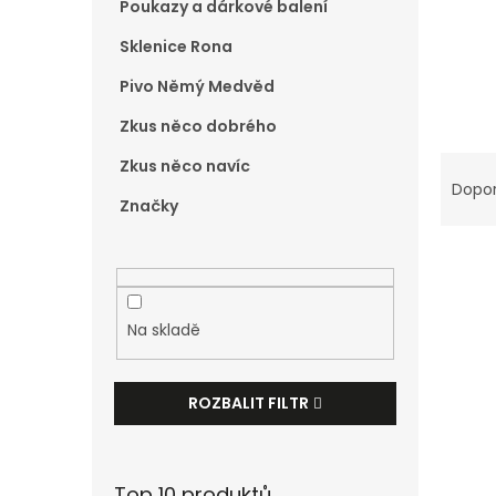
Poukazy a dárkové balení
e
l
Sklenice Rona
Pivo Němý Medvěd
Zkus něco dobrého
Ř
Zkus něco navíc
a
Dopo
Značky
z
e
n
V
í
ý
p
p
Na skladě
r
i
o
s
d
p
ROZBALIT FILTR
u
r
k
o
t
d
ů
Top 10 produktů