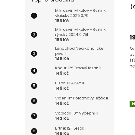
u
k
(
Mikrosvín Mikulov - Ryzlink
t
vlašský 2025 0,75l
ů
156 Kč
Mikrosvín Mikulov - Ryzlink
rýnský 2024 0,75l
1
156 Kč
Lenochod Nealkoholické
Sv
pivo 1l
ov
149 Kč
šť
ne
Kňour 12° Tmavý ležák 1l
zá
149 Kč
kr
Bizon 12 APA° 1l
ve
149 Kč
Viděň 11° Polotmavý ležák 1l
149 Kč
N
Vopičák 10° Výčepní 1l
142 Kč
Brtník 12° Ležák 1l
149 Kč