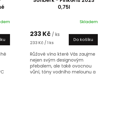
-
Sonberk - PinkGris 2023
sé
0,75l
adem
Skladem
233 Kč
/ ks
íku
Do košíku
Měrná
233 Kč / 1 ks
cena:
ché
Růžové víno které Vás zaujme
nejen svým designovým
přebalem, ale také ovocnou
°C
vůní, tóny vodního melounu a
letních květin. Víno vyrobené z
odrůdy Rulandské šedé.
Skvělý...