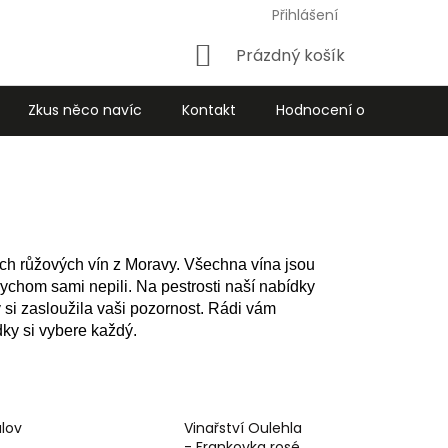
Přihlášení
Nákupní
Prázdný košík
košík
Zkus něco navíc
Kontakt
Hodnocení obchodu
ch růžových vín z Moravy. Všechna vína jsou
ychom sami nepili. Na pestrosti naší nabídky
 si zasloužila vaši pozornost. Rádi vám
ky si vybere každý.
ulov
Vinařství Oulehla
- Frankovka rosé