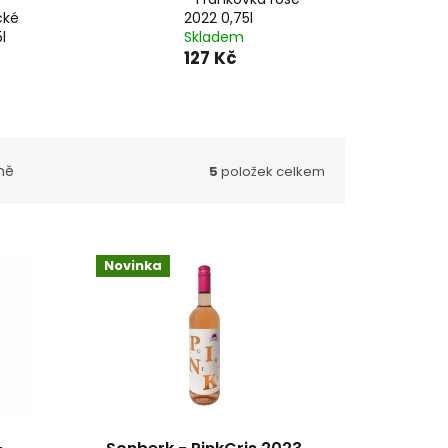
cké
2022 0,75l
l
Skladem
127 Kč
ně
5
položek celkem
Novinka