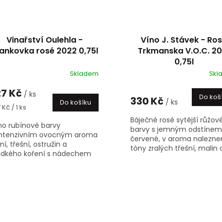
Vinařství Oulehla -
Víno J. Stávek - Ro
ankovka rosé 2022 0,75l
Trkmanska V.O.C. 20
0,75l
Skladem
Skl
27 Kč
/ ks
Do koš
330 Kč
/ ks
Do košíku
rná
 Kč / 1 ks
na:
Báječné rosé sytější růžov
no rubínové barvy
barvy s jemným odstínem
intenzivním ovocným aroma
červené, v aroma nalezn
šní, třešní, ostružin a
tóny zralých třešní, malin a
adkého koření s nádechem
tóny smetany a sladkého
uře a dřeva, v chuti plnější,
krému, v chuti je víno svěž
řenité a šťavnaté, opět
šťavnaté a...
razně...
O
v
l