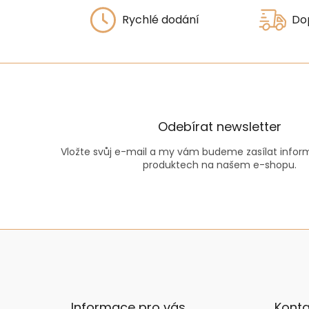
Rychlé dodání
Do
Odebírat newsletter
Vložte svůj e-mail a my vám budeme zasílat info
produktech na našem e-shopu.
Z
á
p
a
t
Informace pro vás
Konta