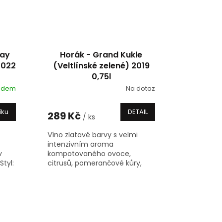
nay
Horák - Grand Kukle
 2022
(Veltlínské zelené) 2019
0,75l
adem
Na dotaz
íku
DETAIL
289 Kč
/ ks
Víno zlatavé barvy s velmi
z
intenzivním aroma
v
kompotovaného ovoce,
Styl:
citrusů, pomerančové kůry,
ay
ušlechtilého dřeva, s jemnými
tóny vanilky, karamelu a
kokosu, v chuti plné s jemnou...