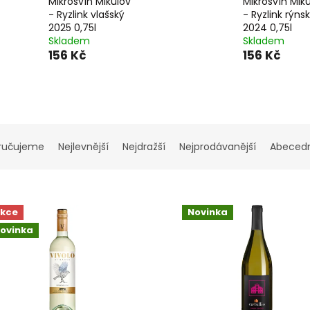
Mikrosvín Mikulov
Mikrosvín Mik
- Ryzlink vlašský
- Ryzlink rýns
2025 0,75l
2024 0,75l
Skladem
Skladem
156 Kč
156 Kč
ručujeme
Nejlevnější
Nejdražší
Nejprodávanější
Abeced
kce
Novinka
ovinka