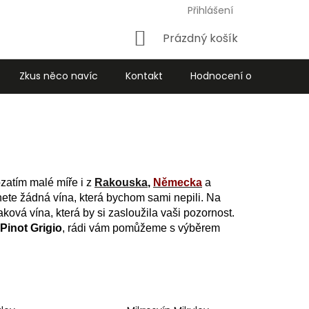
Přihlášení
Nákupní
Prázdný košík
košík
Zkus něco navíc
Kontakt
Hodnocení obchodu
ozatím malé míře i z
Rakouska
,
Německa
a
ete žádná vína, která bychom sami nepili. Na
ková vína, která by si zasloužila vaši pozornost.
Pinot Grigio
, rádi vám pomůžeme s výběrem