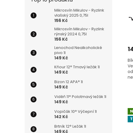
t
d
ů
Mikrosvín Mikulov - Ryzlink
u
vlašský 2025 0,75l
k
"
156 Kč
t
Mikrosvín Mikulov - Ryzlink
ů
rýnský 2024 0,75l
156 Kč
Lenochod Nealkoholické
1
pivo 1l
149 Kč
Bí
Ve
Kňour 12° Tmavý ležák 1l
od
149 Kč
ne
Bizon 12 APA° 1l
žl
149 Kč
V 
skv
Viděň 11° Polotmavý ležák 1l
149 Kč
N
Vopičák 10° Výčepní 1l
142 Kč
T
Brtník 12° Ležák 1l
149 Kč