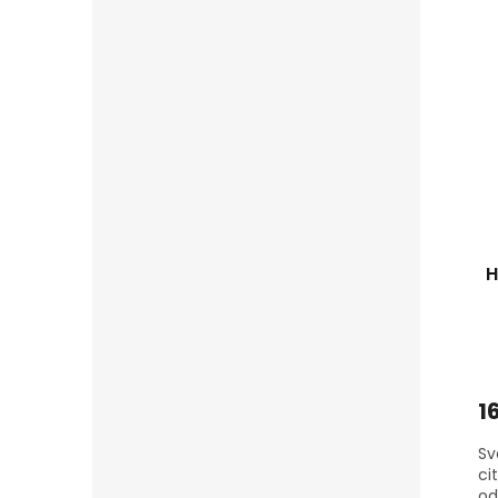
šť
H
1
Sv
ci
od