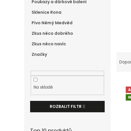
Poukazy a dárkové balení
e
l
Sklenice Rona
Pivo Němý Medvěd
Zkus něco dobrého
Zkus něco navíc
Ř
Značky
a
Dopo
z
e
n
V
í
Na skladě
A
ý
p
N
p
r
i
o
ROZBALIT FILTR
s
d
p
u
r
k
o
Top 10 produktů