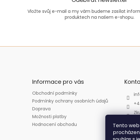
Vložte svůj e-mail a my vám budeme zasílat info
produktech na našem e-shopu.
Z
á
p
a
t
Informace pro vás
Konta
í
Obchodní podmínky
inf
Podmínky ochrany osobních údajů
+4
Doprava
Zk
Možnosti platby
Zk
Hodnocení obchodu
Tento web 
zk
procházení
souhlas s j