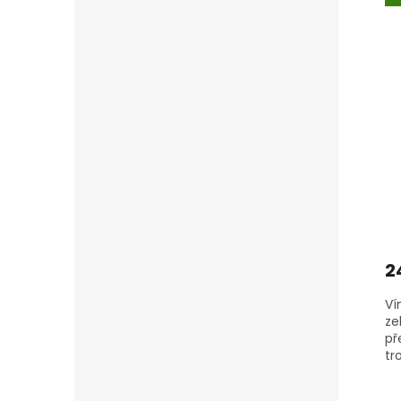
2
Ví
ze
př
tr
ov
kv