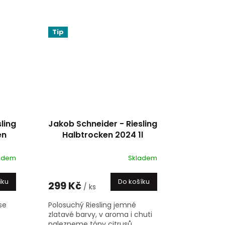
víno...
Tip
ling
Jakob Schneider - Riesling
en
Halbtrocken 2024 1l
adem
Skladem
íku
Do košíku
299 Kč
/ ks
se
Polosuchý Riesling jemné
zlatavé barvy, v aroma i chuti
nalezneme tóny citrusů,