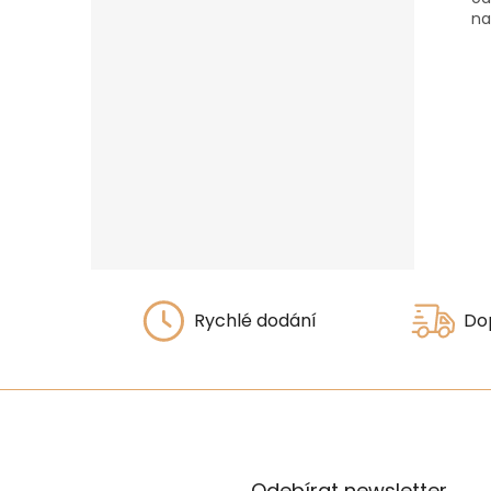
na
ze
ko
šť
Rychlé dodání
Do
Odebírat newsletter