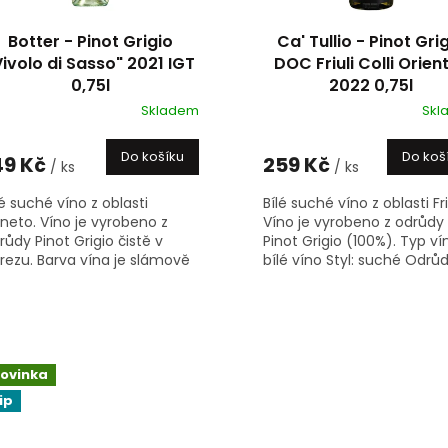
Botter - Pinot Grigio
Ca' Tullio - Pinot Gri
Vivolo di Sasso" 2021 IGT
DOC Friuli Colli Orient
0,75l
2022 0,75l
Skladem
Skl
Do košíku
Do koš
49 Kč
259 Kč
/ ks
/ ks
lé suché víno z oblasti
Bílé suché víno z oblasti Friu
neto. Víno je vyrobeno z
Víno je vyrobeno z odrůdy
růdy Pinot Grigio čistě v
Pinot Grigio (100%). Typ ví
rezu. Barva vína je slámově
bílé víno Styl: suché Odrůd
utá, výrazné ovocné aroma.
Pinot Grigio Ročník: 2022...
chuti je víno suché, jemné a
ěle...
ovinka
ip