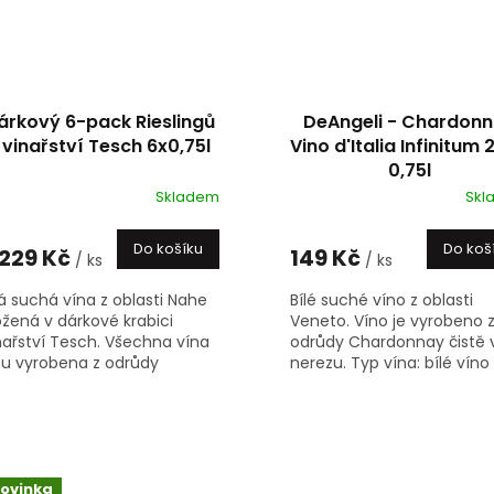
árkový 6-pack Rieslingů
DeAngeli - Chardon
 vinařství Tesch 6x0,75l
Vino d'Italia Infinitum
0,75l
Skladem
Skl
Do košíku
Do koš
 229 Kč
149 Kč
/ ks
/ ks
lá suchá vína z oblasti Nahe
Bílé suché víno z oblasti
ožená v dárkové krabici
Veneto. Víno je vyrobeno 
nařství Tesch. Všechna vína
odrůdy Chardonnay čistě 
ou vyrobena z odrůdy
nerezu. Typ vína: bílé víno 
esling. Barva: bílé víno Styl:
suché Odrůda: Chardonn
ché Odrůda:...
Ročník: 2022...
ovinka