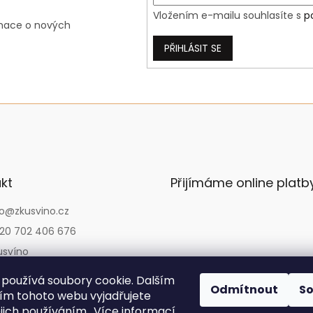
p
Vložením e-mailu souhlasíte s
p
i
rmace o nových
s
u
PŘIHLÁSIT SE
kt
Přijímáme online platb
o
@
zkusvino.cz
20 702 406 676
usvíno
usvino
používá soubory cookie. Dalším
Odmítnout
S
usvino.cz
m tohoto webu vyjadřujete
ejich používáním.. Více informací