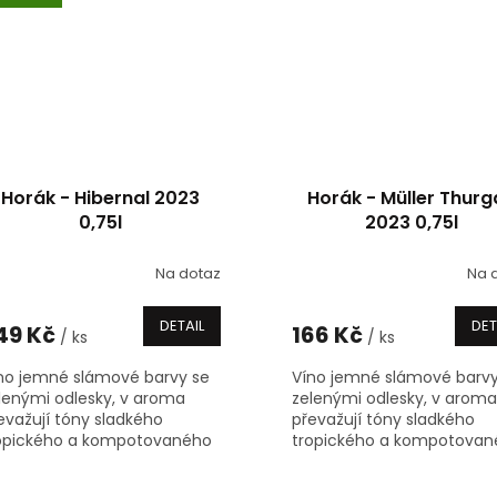
Horák - Hibernal 2023
Horák - Müller Thur
0,75l
2023 0,75l
Na dotaz
Na 
Průměrné
hodnocení
produktu
DETAIL
DET
49 Kč
166 Kč
/ ks
/ ks
je
5,0
no jemné slámové barvy se
Víno jemné slámové barvy
z
lenými odlesky, v aroma
zelenými odlesky, v aroma
5
evažují tóny sladkého
převažují tóny sladkého
hvězdiček.
opického a kompotovaného
tropického a kompotovan
oce, doplněné o jemné
ovoce, doplněné o jemné
ětinové tóny, v chuti lehké,
květinové tóny, v chuti leh