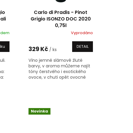
gio
Carlo di Pradis - Pinot
ali
Grigio ISONZO DOC 2020
0,75l
adem
Vyprodáno
íku
DETAIL
329 Kč
/ ks
li.
Víno jemné slámově žluté
barvy, v aroma můžeme najít
na:
tóny čerstvého i exotického
a:
ovoce, v chuti opět ovocné
s tónem bílých broskví, lehčí,
osvěžující, se šťavnatou
kyselinou a...
Novinka