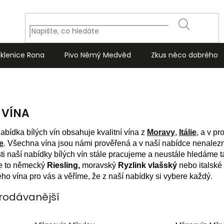
HLEDAT
Sklenice Rona
Pivo Němý Medvěd
Zkus něco dobrého
 VÍNA
abídka bílých vín obsahuje kvalitní vína z
Moravy
,
Itálie
, a v pr
e
. Všechna vína jsou námi prověřená a v naší nabídce nenalezn
ti naší nabídky bílých vín stále pracujeme a neustále hledáme ta
je to německý
Riesling,
moravský
Ryzlink vlašský
nebo italské
ho vína pro vás a věříme, že z naší nabídky si vybere každý.
rodávanější