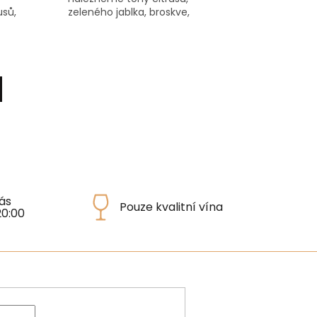
usů,
zeleného jablka, broskve,
sušených meruněk či lehké
kompotované tóny, minerální...
ás
Pouze kvalitní vína
20:00