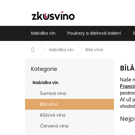
Přejít
na
obsah
Nabídka vín
Poukazy a dárkové balení
Domů
Nabídka vín
Bílá vína
P
Přeskočit
BÍLÁ
o
Kategorie
kategorie
s
Naše n
t
Nabídka vín
Franci
r
pestros
Šumivá vína
a
Ať už 
n
Bílá vína
vhodné
n
í
Růžová vína
Nejp
p
Červená vína
a
n