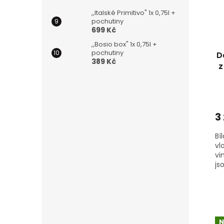
,,Italské Primitivo" 1x 0,75l +
pochutiny
699 Kč
,,Bosio box" 1x 0,75l +
pochutiny
D
389 Kč
z
3
Bí
vl
vi
js
Ri
su
N