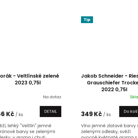
avnaté,...
šťavnaté,...
Tip
orák - Veltlínské zelené
Jakob Schneider - Ries
2023 0,75l
Grauschiefer Trock
2022 0,75l
Na dotaz
Skl
DETAIL
Do koš
66 Kč
349 Kč
/ ks
/ ks
ěží, lehký "Veltlín" jemné
Víno jemné zlatavé barvy 
trónové barvy se zelenými
zelenými odlesky, svěží
lesky, v aroma i chuti
ovocně květnaté aroma s