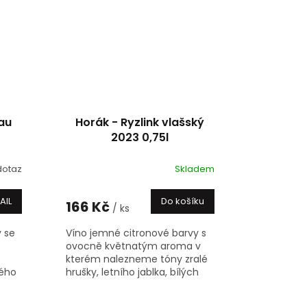
gau
Horák - Ryzlink vlašský
2023 0,75l
dotaz
Skladem
AIL
Do košíku
166 Kč
/ ks
 se
Víno jemné citronové barvy s
ovocně květnatým aroma v
kterém nalezneme tóny zralé
ého
hrušky, letního jablka, bílých
květů, kompotované broskve
ké,
či jasmínu a vanilky, v chuti je