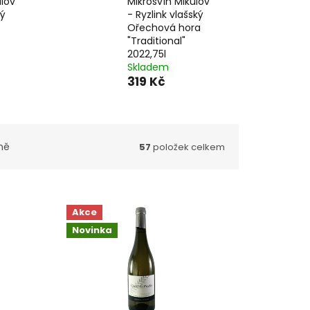
ulov
Mikrosvín Mikulov
ký
- Ryzlink vlašský
Ořechová hora
"Traditional"
2022,75l
Skladem
319 Kč
ně
57
položek celkem
Akce
Novinka