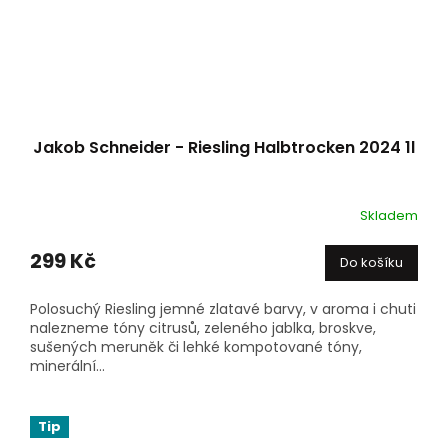
Jakob Schneider - Riesling Halbtrocken 2024 1l
Skladem
299 Kč
Do košíku
Polosuchý Riesling jemné zlatavé barvy, v aroma i chuti
nalezneme tóny citrusů, zeleného jablka, broskve,
sušených meruněk či lehké kompotované tóny,
minerální...
Tip