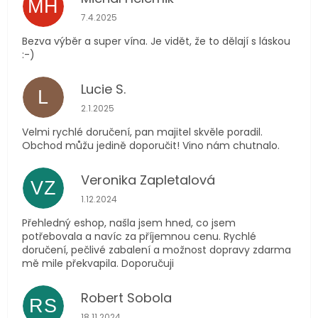
MH
Hodnocení obchodu je 5 z 5 hvězdiček.
7.4.2025
Bezva výběr a super vína. Je vidět, že to dělají s láskou
:-)
Lucie S.
L
Hodnocení obchodu je 5 z 5 hvězdiček.
2.1.2025
Velmi rychlé doručení, pan majitel skvěle poradil.
Obchod můžu jedině doporučit! Vino nám chutnalo.
Veronika Zapletalová
VZ
Hodnocení obchodu je 5 z 5 hvězdiček.
1.12.2024
Přehledný eshop, našla jsem hned, co jsem
potřebovala a navíc za příjemnou cenu. Rychlé
doručení, pečlivé zabalení a možnost dopravy zdarma
mě mile překvapila. Doporučuji
Robert Sobola
RS
Hodnocení obchodu je 5 z 5 hvězdiček.
18.11.2024