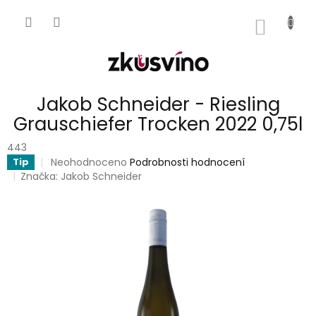
Přejít
na
NÁKUP
obsah
KOŠÍK
Jakob Schneider - Riesling
Grauschiefer Trocken 2022 0,75l
443
Průměrné
Neohodnoceno
Podrobnosti hodnocení
Tip
hodnocení
Značka:
Jakob Schneider
produktu
je
0,0
z
5
hvězdiček.