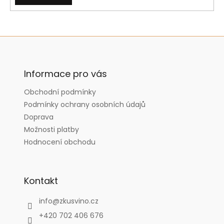
Z
á
p
a
Informace pro vás
t
Obchodní podmínky
í
Podmínky ochrany osobních údajů
Doprava
Možnosti platby
Hodnocení obchodu
Kontakt
info
@
zkusvino.cz
+420 702 406 676