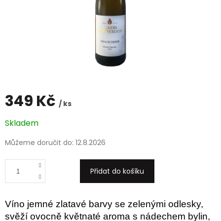
349 Kč
/ ks
Měrná
Skladem
cena:
Můžeme doručit do:
12.8.2026
Přidat do košíku
Víno jemné zlatavé barvy se zelenými odlesky,
svěží ovocně květnaté aroma s nádechem bylin,