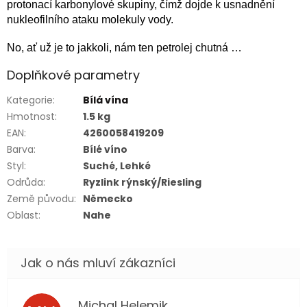
protonací karbonylové skupiny, čímž dojde k usnadnění
nukleofilního ataku molekuly vody.
No, ať už je to jakkoli, nám ten petrolej chutná …
Doplňkové parametry
Kategorie
:
Bílá vína
Hmotnost
:
1.5 kg
EAN
:
4260058419209
Barva
:
Bílé víno
Styl
:
Suché, Lehké
Odrůda
:
Ryzlink rýnský/Riesling
Země původu
:
Německo
Oblast
:
Nahe
Michal Helemik