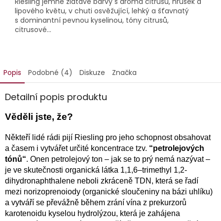
Riesling jemné zlatavé barvy s aroma citrusů, hrušek a
lipového květu, v chuti osvěžující, lehký a šťavnatý
s dominantní pevnou kyselinou, tóny citrusů,
citrusové...
Popis
Podobné (4)
Diskuze
Značka
Detailní popis produktu
Věděli jste, že?
Někteří lidé rádi pijí Riesling pro jeho schopnost obsahovat
a časem i vytvářet určité koncentrace tzv.
“petrolejových
tónů“
. Onen petrolejový ton – jak se to prý nemá nazývat –
je ve skutečnosti organická látka 1,1,6–trimethyl 1,2-
dihydronaphthalene neboli zkráceně TDN, která se řadí
mezi norizoprenoiody (organické sloučeniny na bázi uhlíku)
a vytváří se převážně během zrání vína z prekurzorů
karotenoidu kyselou hydrolýzou, která je zahájena