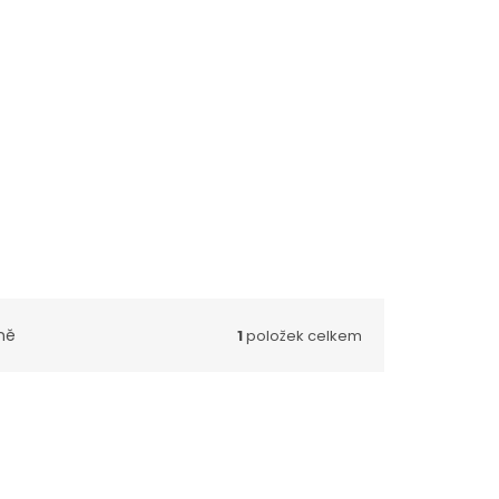
ně
1
položek celkem