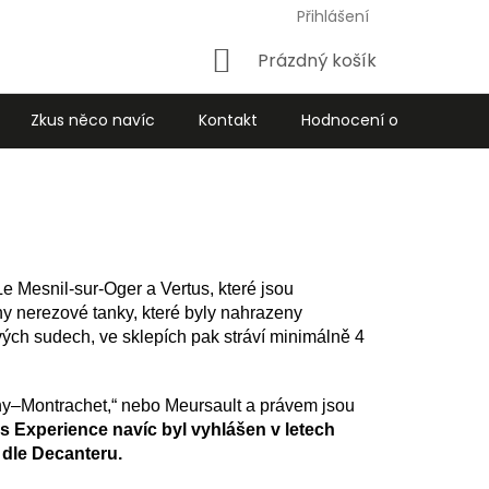
Přihlášení
Nákupní
Prázdný košík
košík
Zkus něco navíc
Kontakt
Hodnocení obchodu
e Mesnil-sur-Oger a Vertus, které jsou
ny nerezové tanky, které byly nahrazeny
vých sudech, ve sklepích pak stráví minimálně 4
igny–Montrachet,“ nebo Meursault a právem jsou
s Experience navíc byl vyhlášen v letech
 dle Decanteru.