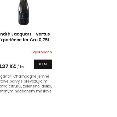
ndré Jacquart - Vertus
Experiénce 1er Cru 0,75l
Vyprodáno
DETAIL
 427 Kč
/ ks
egantní Champagne jemné
atavé barvy s převažujícím
oma citrusů, zeleného jablka,
jemným nádechem máslové
iošky, v chuti kulatější se
avnatou kyselinou, ovocné