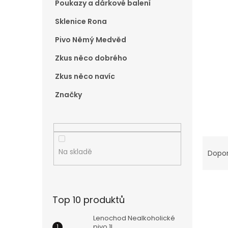
Poukazy a dárkové balení
e
l
Sklenice Rona
Pivo Němý Medvěd
Zkus něco dobrého
Zkus něco navíc
Značky
Ř
a
Na skladě
Dopo
z
e
V
n
ý
í
Top 10 produktů
p
p
i
r
Lenochod Nealkoholické
pivo 1l