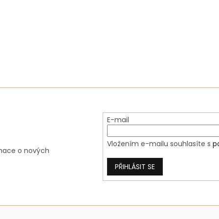
O
v
l
á
d
a
c
í
p
r
v
k
y
E-mail
v
ý
p
Vložením e-mailu souhlasíte s
p
i
rmace o nových
s
u
PŘIHLÁSIT SE