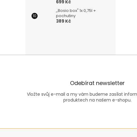
699 Kč
,,Bosio box" 1x 0,75l +
pochutiny
389 Kč
Odebírat newsletter
Vložte svůj e-mail a my vám budeme zasílat info
produktech na našem e-shopu.
Z