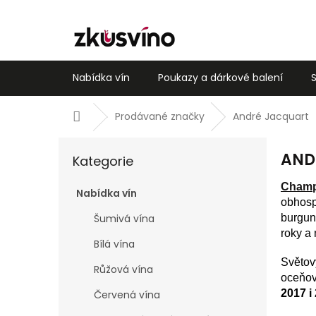
Přejít
na
obsah
Nabídka vín
Poukazy a dárkové balení
Domů
Prodávané značky
André Jacquart
P
Přeskočit
AND
o
Kategorie
kategorie
s
Cham
t
Nabídka vín
obhos
r
burgun
Šumivá vína
a
roky a
n
Bílá vína
n
Světov
í
Růžová vína
oceňov
p
2017 i
Červená vína
a
n