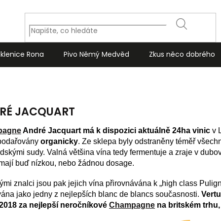
HLEDAT
Sklenice Rona
Pivo Němý Medvěd
Zkus něco dobrého
RÉ JACQUART
pagne
André Jacquart má k dispozici aktuálně 24ha vinic
v L
podařovány
organicky
. Ze sklepa byly odstraněny téměř všech
dskými sudy. Valná většina vína tedy fermentuje a zraje v dubo
 mají buď nízkou, nebo žádnou dosage.
ými znalci jsou pak jejich vína přirovnávána k „high class Pul
ána jako jedny z nejlepších blanc de blancs současnosti.
Vertu
 2018 za nejlepší neročníkové
Champagne
na britském trhu,