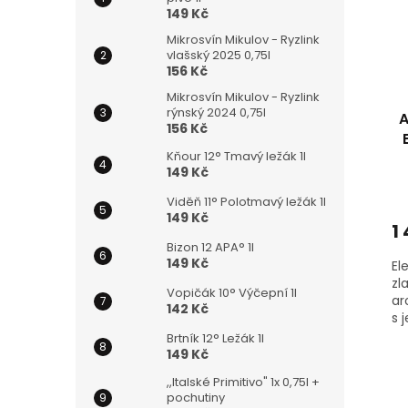
s
o
149 Kč
p
d
r
Mikrosvín Mikulov - Ryzlink
u
vlašský 2025 0,75l
o
k
156 Kč
d
t
Mikrosvín Mikulov - Ryzlink
u
ů
rýnský 2024 0,75l
A
k
156 Kč
t
Kňour 12° Tmavý ležák 1l
ů
149 Kč
Viděň 11° Polotmavý ležák 1l
149 Kč
1
Bizon 12 APA° 1l
149 Kč
El
zl
Vopičák 10° Výčepní 1l
ar
142 Kč
s 
br
Brtník 12° Ležák 1l
šť
149 Kč
s...
,,Italské Primitivo" 1x 0,75l +
pochutiny