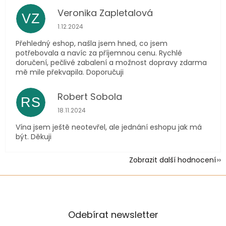
Veronika Zapletalová
VZ
Hodnocení obchodu je 5 z 5 hvězdiček.
1.12.2024
Přehledný eshop, našla jsem hned, co jsem
potřebovala a navíc za příjemnou cenu. Rychlé
doručení, pečlivé zabalení a možnost dopravy zdarma
mě mile překvapila. Doporučuji
Robert Sobola
RS
Hodnocení obchodu je 5 z 5 hvězdiček.
18.11.2024
Vína jsem ještě neotevřel, ale jednání eshopu jak má
být. Děkuji
Zobrazit další hodnocení
Odebírat newsletter