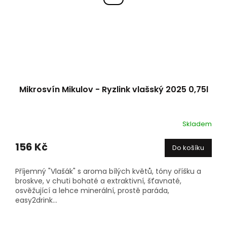
Mikrosvín Mikulov - Ryzlink vlašský 2025 0,75l
Skladem
156 Kč
Do košíku
Příjemný "Vlašák" s aroma bílých květů, tóny oříšku a
broskve, v chuti bohaté a extraktivní, šťavnaté,
osvěžující a lehce minerální, prostě paráda,
easy2drink...