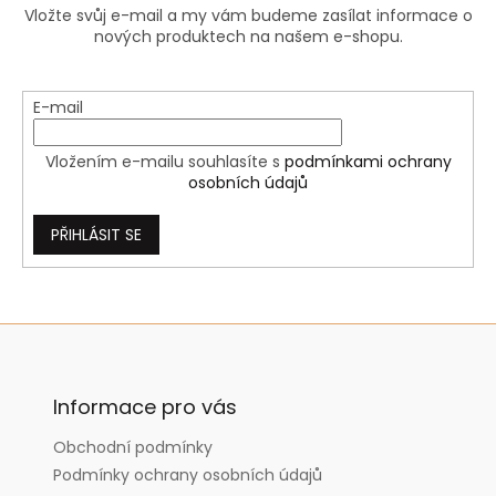
Vložte svůj e-mail a my vám budeme zasílat informace o
nových produktech na našem e-shopu.
E-mail
Vložením e-mailu souhlasíte s
podmínkami ochrany
osobních údajů
PŘIHLÁSIT SE
Z
á
p
a
Informace pro vás
t
Obchodní podmínky
í
Podmínky ochrany osobních údajů