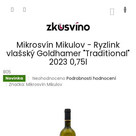
Přejít
na
NÁKUP
obsah
KOŠÍK
Mikrosvín Mikulov - Ryzlink
vlašský Goldhamer "Traditional"
2023 0,75l
805
Průměrné
Neohodnoceno
Podrobnosti hodnocení
Novinka
hodnocení
Značka:
Mikrosvín Mikulov
produktu
je
0,0
z
5
hvězdiček.