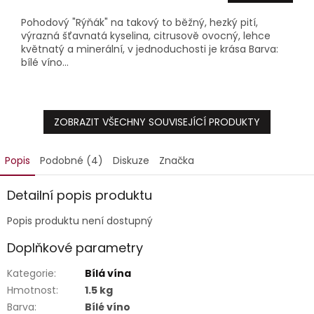
Pohodový "Rýňák" na takový to běžný, hezký pití,
výrazná šťavnatá kyselina, citrusově ovocný, lehce
květnatý a minerální, v jednoduchosti je krása Barva:
bílé víno...
ZOBRAZIT VŠECHNY SOUVISEJÍCÍ PRODUKTY
Popis
Podobné (4)
Diskuze
Značka
Detailní popis produktu
Popis produktu není dostupný
Doplňkové parametry
Kategorie
:
Bílá vína
Hmotnost
:
1.5 kg
Barva
:
Bílé víno