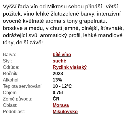
Vyšší řada vín od Mikrosu sebou přináší i větší
požitek, víno lehké žlutozelené barvy, intenzivní
ovocně květnaté aroma s tóny grapefruitu,
broskve a medu, v chuti jemné, plnější, šťavnaté,
odrážející svůj aromatický profil, lehké mandlové
tóny, delší závěr
Barva:
bílé víno
Styl:
suché
Odrůda:
Ryzlink vlašský
Ročník:
2023
Alkohol:
13%
Teplota servírování:
10 - 12°C
Objem:
0.75l
Země původu:
ČR
Oblast:
Morava
Podoblast:
Mikulovsko