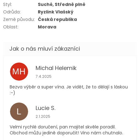
Styl
:
Suché, Středně plné
Odrůda
:
Ryzlink Vlašský
Země původu
:
Česká republika
Oblast
:
Morava
Michal Helemik
MH
Hodnocení obchodu je 5 z 5 hvězdiček.
7.4.2025
Bezva výběr a super vína. Je vidět, že to dělají s láskou
:-)
Lucie S.
L
Hodnocení obchodu je 5 z 5 hvězdiček.
2.1.2025
Velmi rychlé doručení, pan majitel skvěle poradil.
Obchod můžu jedině doporučit! Vino nám chutnalo.