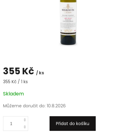
355 Kč
/ ks
Měrná
355 Kč / 1 ks
cena:
Skladem
Můžeme doručit do:
10.8.2026
Přidat do košíku