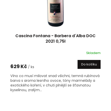
u
k
t
ů
Cascina Fontana - Barbera d´Alba DOC
2021 0,75l
Skladem
Do košíku
629 Kč
/ ks
Víno co musí milovat snad všichni, temná rubínová
barva s aroma lesního ovoce, tóny marmelády a
exotického koření, v chuti plnější se šťavnatou
kyselinou, zralým...