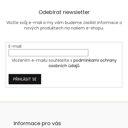
d
a
Odebírat newsletter
c
í
Vložte svůj e-mail a my vám budeme zasílat informace o
p
nových produktech na našem e-shopu.
r
v
k
y
E-mail
v
ý
Vložením e-mailu souhlasíte s
podmínkami ochrany
p
osobních údajů
i
s
u
PŘIHLÁSIT SE
Z
á
p
a
Informace pro vás