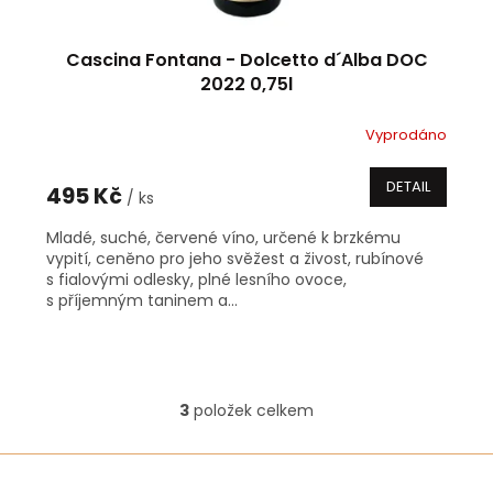
Cascina Fontana - Dolcetto d´Alba DOC
2022 0,75l
Vyprodáno
DETAIL
495 Kč
/ ks
Mladé, suché, červené víno, určené k brzkému
vypití, ceněno pro jeho svěžest a živost, rubínové
s fialovými odlesky, plné lesního ovoce,
s příjemným taninem a...
3
položek celkem
O
v
l
á