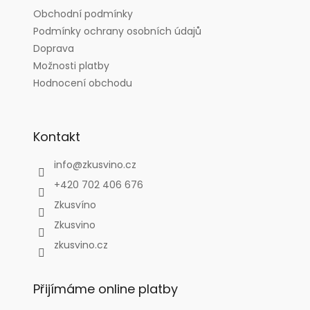
t
Obchodní podmínky
í
Podmínky ochrany osobních údajů
Doprava
Možnosti platby
Hodnocení obchodu
Kontakt
info
@
zkusvino.cz
+420 702 406 676
Zkusvíno
Zkusvino
zkusvino.cz
Přijímáme online platby