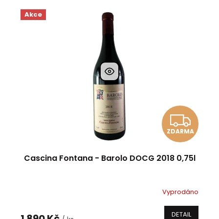
Akce
Z
ZDARMA
D
A
Cascina Fontana - Barolo DOCG 2018 0,75l
R
Vyprodáno
M
DETAIL
1 890 Kč