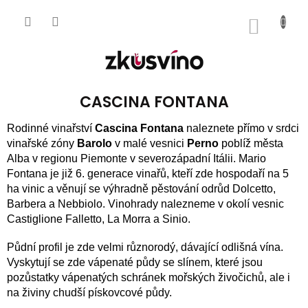
Přejít
na
NÁKUP
obsah
KOŠÍK
CASCINA FONTANA
Rodinné vinařství
Cascina Fontana
naleznete přímo v srdci
vinařské zóny
Barolo
v malé vesnici
Perno
poblíž města
Alba v regionu Piemonte v severozápadní Itálii. Mario
Fontana je již 6. generace vinařů, kteří zde hospodaří na 5
ha vinic a věnují se výhradně pěstování odrůd Dolcetto,
Barbera a Nebbiolo. Vinohrady nalezneme v okolí vesnic
Castiglione Falletto, La Morra a Sinio.
Půdní profil je zde velmi různorodý, dávající odlišná vína.
Vyskytují se zde vápenaté půdy se slínem, které jsou
pozůstatky vápenatých schránek mořských živočichů, ale i
na živiny chudší pískovcové půdy.