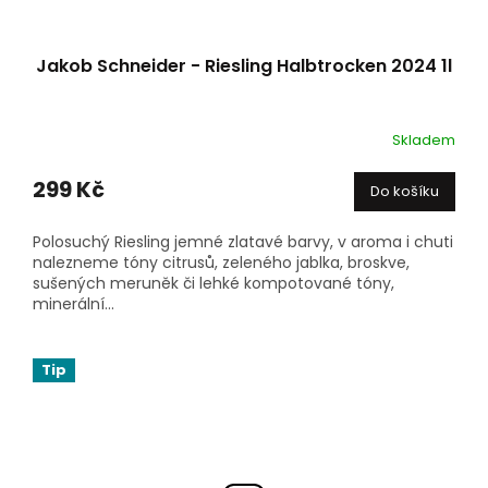
Jakob Schneider - Riesling Halbtrocken 2024 1l
Skladem
299 Kč
Do košíku
Polosuchý Riesling jemné zlatavé barvy, v aroma i chuti
nalezneme tóny citrusů, zeleného jablka, broskve,
sušených meruněk či lehké kompotované tóny,
minerální...
Tip