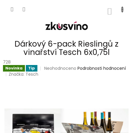
Přejít
na
NÁKUP
obsah
KOŠÍK
Dárkový 6-pack Rieslingů z
vinařství Tesch 6x0,75l
728
Průměrné
Neohodnoceno
Podrobnosti hodnocení
Novinka
Tip
hodnocení
Značka:
Tesch
produktu
je
0,0
z
5
hvězdiček.