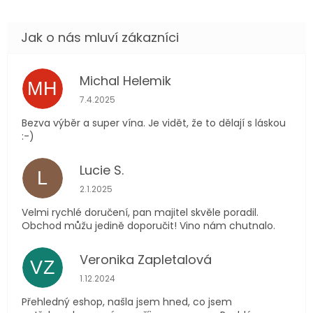
Michal Helemik
MH
Hodnocení obchodu je 5 z 5 hvězdiček.
7.4.2025
Bezva výběr a super vína. Je vidět, že to dělají s láskou
:-)
Lucie S.
L
Hodnocení obchodu je 5 z 5 hvězdiček.
2.1.2025
Velmi rychlé doručení, pan majitel skvěle poradil.
Obchod můžu jedině doporučit! Vino nám chutnalo.
Veronika Zapletalová
VZ
Hodnocení obchodu je 5 z 5 hvězdiček.
1.12.2024
Přehledný eshop, našla jsem hned, co jsem