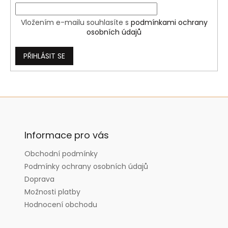
Vložením e-mailu souhlasíte s
podmínkami ochrany
osobních údajů
PŘIHLÁSIT SE
Z
á
p
a
Informace pro vás
t
Obchodní podmínky
í
Podmínky ochrany osobních údajů
Doprava
Možnosti platby
Hodnocení obchodu