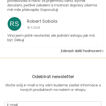
potřebovala a navíc za příjemnou cenu. Rychlé
doručení, pečlivé zabalení a možnost dopravy zdarma
mě mile překvapila. Doporučuji
Robert Sobola
RS
Hodnocení obchodu je 5 z 5 hvězdiček.
18.11.2024
Vína jsem ještě neotevřel, ale jednání eshopu jak má
být. Děkuji
Zobrazit další hodnocení
Odebírat newsletter
Vložte svůj e-mail a my vám budeme zasílat informace o
nových produktech na našem e-shopu.
E-mail