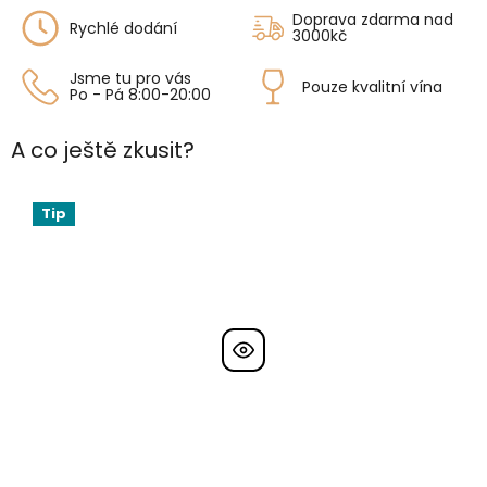
Doprava zdarma nad
Rychlé dodání
3000kč
Jsme tu pro vás
Pouze kvalitní vína
Po - Pá 8:00-20:00
A co ještě zkusit?
Tip