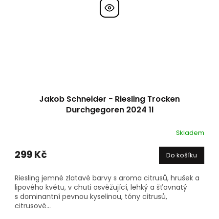
Jakob Schneider - Riesling Trocken
Durchgegoren 2024 1l
Skladem
299 Kč
Do košíku
Riesling jemné zlatavé barvy s aroma citrusů, hrušek a
lipového květu, v chuti osvěžující, lehký a šťavnatý
s dominantní pevnou kyselinou, tóny citrusů,
citrusové...