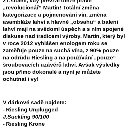
21.století, kdy převzal otěže právě
„revolucionář“ Martin! Totální změna
kategorizace a pojmenování vín, změna
asambláže lahví a hlavně „obsahu“ a balení
lahví mají na svědomí úspěch a s ním spojené
diskuse nad tradicemi výroby. Martin, který byl
v roce 2012 vyhlášen enologem roku se
zaměřuje pouze na suchá vína, z 90% pouze
na odrůdu Riesling a na používání „pouze“
šroubovacích uzávěrů lahví. Avšak výsledky
jsou přímo dokonalé a nyní je můžete
ochutnat i vy!
V dárkové sadě najdete:
- Riesling Unplugged
J.Suckling 90/100
- Riesling Krone