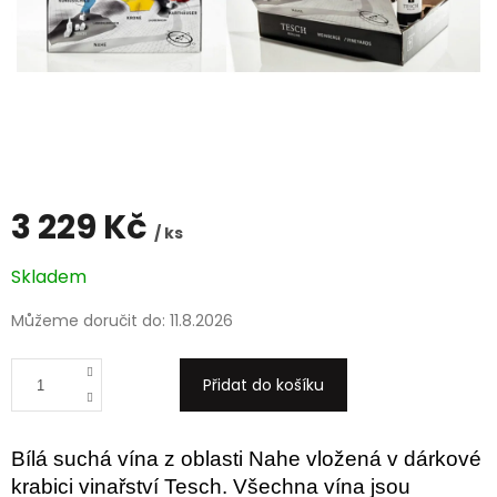
3 229 Kč
/ ks
Měrná
Skladem
cena:
Můžeme doručit do:
11.8.2026
Přidat do košíku
Bílá suchá vína z oblasti Nahe vložená v dárkové
krabici vinařství Tesch. Všechna vína jsou