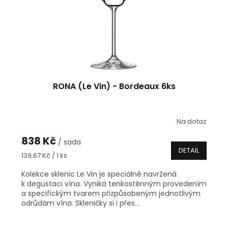
RONA (Le Vin) - Bordeaux 6ks
Na dotaz
838 Kč
/ sada
DETAIL
Měrná
139,67 Kč / 1 ks
cena:
Kolekce sklenic Le Vin je speciálně navržená
k degustaci vína. Vyniká tenkostěnným provedením
a specifickým tvarem přizpůsobeným jednotlivým
odrůdám vína. Skleničky si i přes...