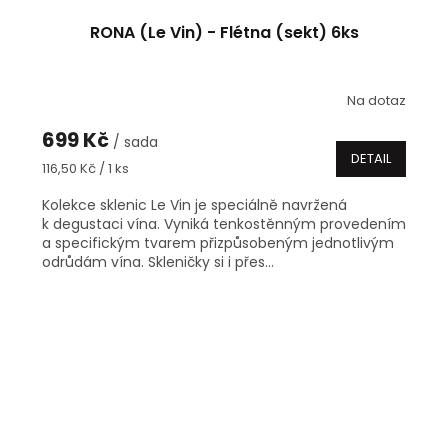
RONA (Le Vin) - Flétna (sekt) 6ks
Na dotaz
699 Kč
/ sada
DETAIL
Měrná
116,50 Kč / 1 ks
cena:
Kolekce sklenic Le Vin je speciálně navržená
k degustaci vína. Vyniká tenkostěnným provedením
a specifickým tvarem přizpůsobeným jednotlivým
odrůdám vína. Skleničky si i přes...