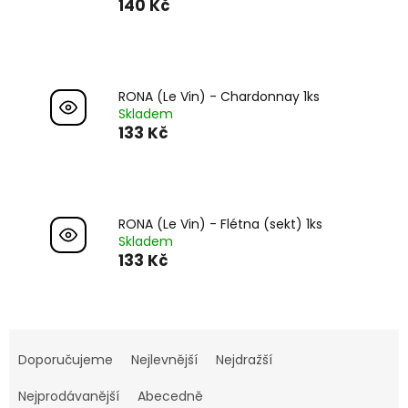
140 Kč
RONA (Le Vin) - Chardonnay 1ks
Skladem
133 Kč
RONA (Le Vin) - Flétna (sekt) 1ks
Skladem
133 Kč
Ř
a
Doporučujeme
Nejlevnější
Nejdražší
z
e
Nejprodávanější
Abecedně