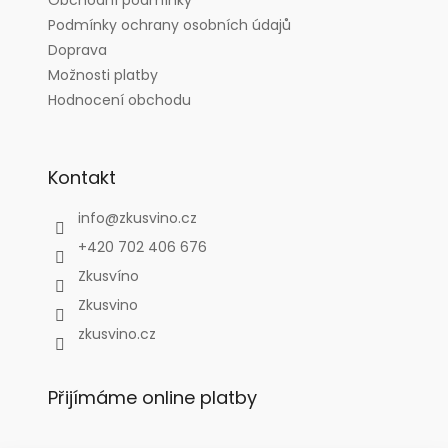
í
Podmínky ochrany osobních údajů
Doprava
Možnosti platby
Hodnocení obchodu
Kontakt
info
@
zkusvino.cz
+420 702 406 676
Zkusvíno
Zkusvino
zkusvino.cz
Přijímáme online platby