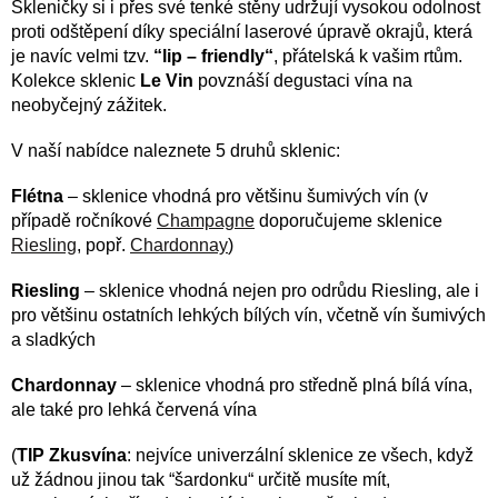
Skleničky si i přes své tenké stěny udržují vysokou odolnost
proti odštěpení díky speciální laserové úpravě okrajů, která
je navíc velmi tzv.
“lip – friendly“
, přátelská k vašim rtům.
Kolekce sklenic
Le Vin
povznáší degustaci vína na
neobyčejný zážitek.
V naší nabídce naleznete 5 druhů sklenic:
Flétna
– sklenice vhodná pro většinu šumivých vín (v
případě ročníkové
Champagne
doporučujeme sklenice
Riesling
, popř.
Chardonnay
)
Riesling
– sklenice vhodná nejen pro odrůdu Riesling, ale i
pro většinu ostatních lehkých bílých vín, včetně vín šumivých
a sladkých
Chardonnay
– sklenice vhodná pro středně plná bílá vína,
ale také pro lehká červená vína
(
TIP Zkusvína
: nejvíce univerzální sklenice ze všech, když
už žádnou jinou tak “šardonku“ určitě musíte mít,