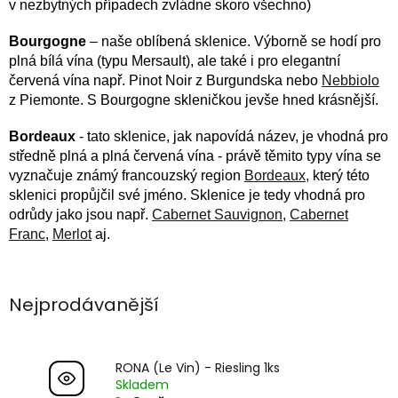
v nezbytných případech zvládne skoro všechno)
Bourgogne
– naše oblíbená sklenice. Výborně se hodí pro
plná bílá vína (typu Mersault), ale také i pro elegantní
červená vína např. Pinot Noir z Burgundska nebo
Nebbiolo
z Piemonte. S Bourgogne skleničkou jevše hned krásnější.
Bordeaux
- tato sklenice, jak napovídá název, je vhodná pro
středně plná a plná červená vína - právě těmito typy vína se
vyznačuje známý francouzský region
Bordeaux
, který této
sklenici propůjčil své jméno. Sklenice je tedy vhodná pro
odrůdy jako jsou např.
Cabernet Sauvignon
,
Cabernet
Franc
,
Merlot
aj.
Nejprodávanější
RONA (Le Vin) - Riesling 1ks
Skladem