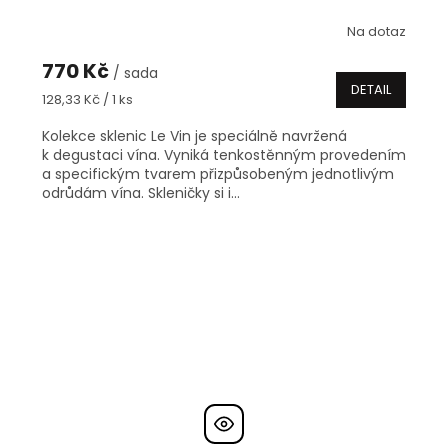
Na dotaz
770 Kč
/ sada
DETAIL
Měrná
128,33 Kč / 1 ks
cena:
Kolekce sklenic Le Vin je speciálně navržená
k degustaci vína. Vyniká tenkostěnným provedením
a specifickým tvarem přizpůsobeným jednotlivým
odrůdám vína. Skleničky si i...