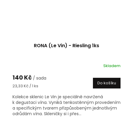
RONA (Le Vin) - Riesling 1ks
Skladem
140 Kč
/ sada
Do košíku
Měrná
23,33 Kč / 1 ks
cena:
Kolekce sklenic Le Vin je speciálně navržená
k degustaci vína. Vyniká tenkostěnným provedením
a specifickým tvarem přizpůsobeným jednotlivým
odrůdám vína. Skleničky si i přes...