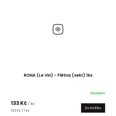
RONA (Le Vin) - Flétna (sekt) 1ks
Skladem
133 Kč
/ ks
Do košíku
Měrná
133 Kč / 1 ks
cena: