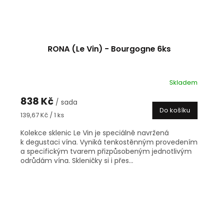
RONA (Le Vin) - Bourgogne 6ks
Skladem
838 Kč
/ sada
Do košíku
Měrná
139,67 Kč / 1 ks
cena:
Kolekce sklenic Le Vin je speciálně navržená
k degustaci vína. Vyniká tenkostěnným provedením
a specifickým tvarem přizpůsobeným jednotlivým
odrůdám vína. Skleničky si i přes...