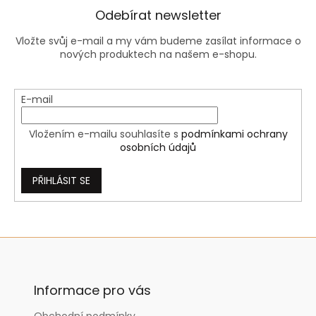
y
Odebírat newsletter
v
ý
Vložte svůj e-mail a my vám budeme zasílat informace o
p
nových produktech na našem e-shopu.
i
s
u
E-mail
Vložením e-mailu souhlasíte s
podmínkami ochrany
osobních údajů
PŘIHLÁSIT SE
Z
á
p
a
Informace pro vás
t
Obchodní podmínky