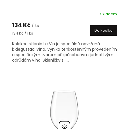
Skladem
134 Kč
/ ks
Do košíku
Měrná
134 Kč / 1 ks
cena:
Kolekce sklenic Le Vin je speciálně navržená
k degustaci vína. Vyniká tenkostěnným provedením
a specifickým tvarem přizpůsobeným jednotlivým
odrůdám vína. Skleničky si i...