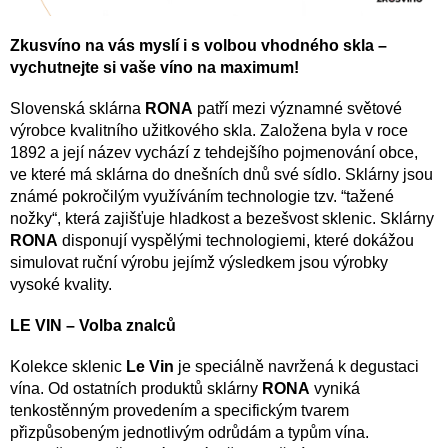
Zkusvíno na vás myslí i s volbou vhodného skla –
vychutnejte si vaše víno na maximum!
Slovenská sklárna
RONA
patří mezi významné světové
výrobce kvalitního užitkového skla. Založena byla v roce
1892 a její název vychází z tehdejšího pojmenování obce,
ve které má sklárna do dnešních dnů své sídlo. Sklárny jsou
známé pokročilým využíváním technologie tzv. “tažené
nožky“, která zajišťuje hladkost a bezešvost sklenic. Sklárny
RONA
disponují vyspělými technologiemi, které dokážou
simulovat ruční výrobu jejímž výsledkem jsou výrobky
vysoké kvality.
LE VIN – Volba znalců
Kolekce sklenic
Le Vin
je speciálně navržená k degustaci
vína. Od ostatních produktů sklárny
RONA
vyniká
tenkostěnným provedením a specifickým tvarem
přizpůsobeným jednotlivým odrůdám a typům vína.