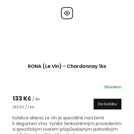
RONA (Le Vin) - Chardonnay 1ks
Skladem
133 Kč
/ ks
Do košíku
Měrná
133 Kč / 1 ks
cena:
Kolekce sklenic Le Vin je speciálně navržená
k degustaci vína. Vyniká tenkostěnným provedením
a specifickým tvarem přizpůsobeným jednotlivým