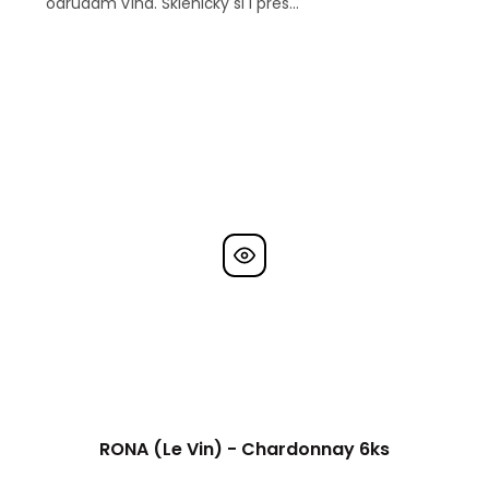
odrůdám vína. Skleničky si i přes...
RONA (Le Vin) - Chardonnay 6ks