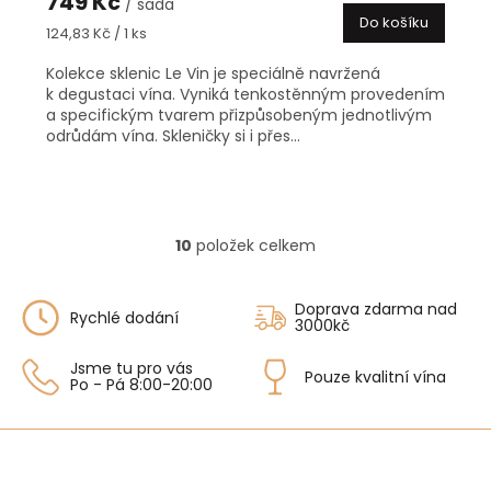
749 Kč
/ sada
Do košíku
Měrná
124,83 Kč / 1 ks
cena:
Kolekce sklenic Le Vin je speciálně navržená
k degustaci vína. Vyniká tenkostěnným provedením
a specifickým tvarem přizpůsobeným jednotlivým
odrůdám vína. Skleničky si i přes...
10
položek celkem
O
v
l
Doprava zdarma nad
á
Rychlé dodání
3000kč
d
a
Jsme tu pro vás
Pouze kvalitní vína
c
Po - Pá 8:00-20:00
í
p
r
v
k