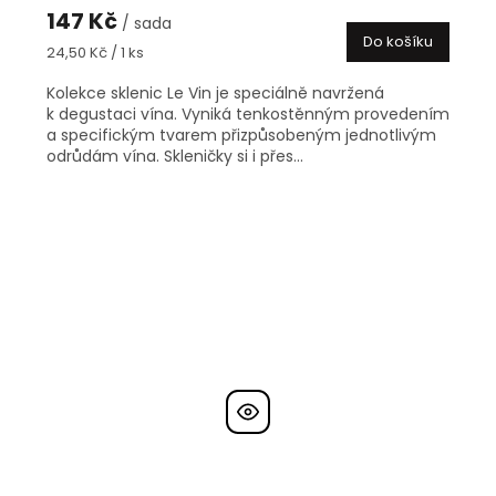
147 Kč
/ sada
Do košíku
Měrná
24,50 Kč / 1 ks
cena:
Kolekce sklenic Le Vin je speciálně navržená
k degustaci vína. Vyniká tenkostěnným provedením
a specifickým tvarem přizpůsobeným jednotlivým
odrůdám vína. Skleničky si i přes...