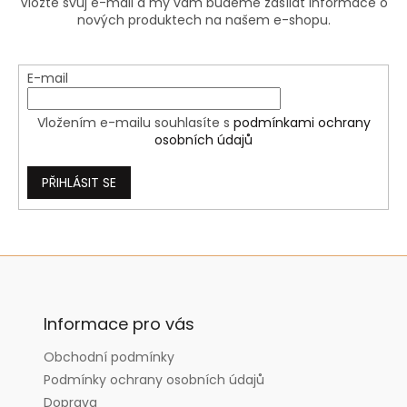
Vložte svůj e-mail a my vám budeme zasílat informace o
nových produktech na našem e-shopu.
E-mail
Vložením e-mailu souhlasíte s
podmínkami ochrany
osobních údajů
PŘIHLÁSIT SE
Z
á
p
a
Informace pro vás
t
Obchodní podmínky
í
Podmínky ochrany osobních údajů
Doprava