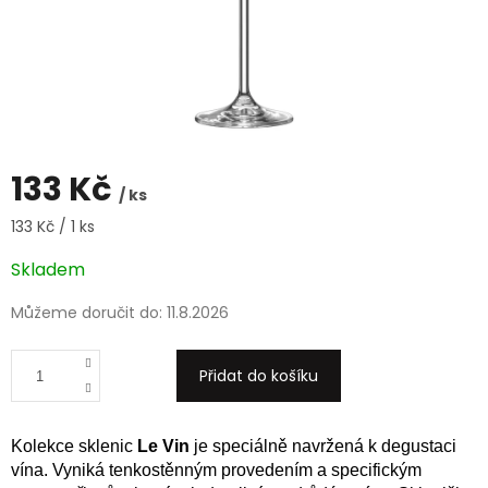
133 Kč
/ ks
Měrná
133 Kč / 1 ks
cena:
Skladem
Můžeme doručit do:
11.8.2026
Přidat do košíku
Kolekce sklenic
Le Vin
je speciálně navržená k degustaci
vína. Vyniká tenkostěnným provedením a specifickým