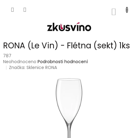
Přejít
na
NÁKUP
obsah
KOŠÍK
RONA (Le Vin) - Flétna (sekt) 1ks
787
Průměrné
Neohodnoceno
Podrobnosti hodnocení
hodnocení
Značka:
Sklenice RONA
produktu
je
0,0
z
5
hvězdiček.