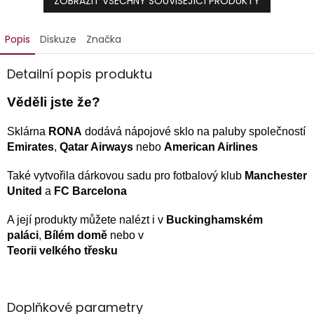
ZOBRAZIT VŠECHNY SOUVISEJÍCÍ PRODUKTY
Popis
Diskuze
Značka
Detailní popis produktu
Věděli jste že?
Sklárna
RONA
dodává nápojové sklo na paluby společností
Emirates
,
Qatar Airways
nebo
American Airlines
Také vytvořila dárkovou sadu pro fotbalový klub
Manchester
United
a
FC Barcelona
A její produkty můžete nalézt i v
Buckinghamském
paláci
,
Bílém domě
nebo v
Teorii velkého třesku
Doplňkové parametry