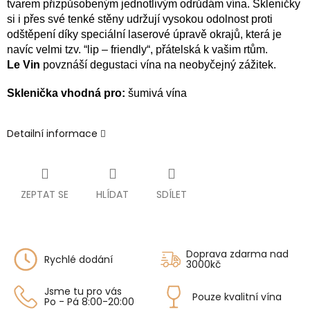
tvarem přizpůsobeným jednotlivým odrůdám vína. Skleničky
si i přes své tenké stěny udržují vysokou odolnost proti
odštěpení díky speciální laserové úpravě okrajů, která je
navíc velmi tzv. “lip – friendly“, přátelská k vašim rtům.
Le Vin
povznáší degustaci vína na neobyčejný zážitek.
Sklenička vhodná pro:
šumivá vína
Detailní informace
ZEPTAT SE
HLÍDAT
SDÍLET
Doprava zdarma nad
Rychlé dodání
3000kč
Jsme tu pro vás
Pouze kvalitní vína
Po - Pá 8:00-20:00