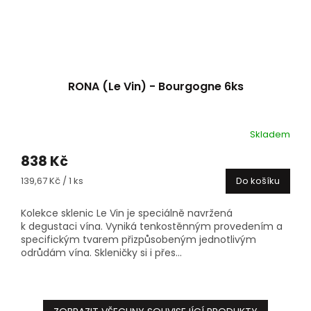
RONA (Le Vin) - Bourgogne 6ks
Skladem
838 Kč
Měrná
139,67 Kč / 1 ks
Do košíku
cena:
Kolekce sklenic Le Vin je speciálně navržená
k degustaci vína. Vyniká tenkostěnným provedením a
specifickým tvarem přizpůsobeným jednotlivým
odrůdám vína. Skleničky si i přes...