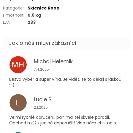
Kategorie
:
Sklenice Rona
Hmotnost
:
0.6 kg
EAN
:
233
Michal Helemik
MH
Hodnocení obchodu je 5 z 5 hvězdiček.
7.4.2025
Bezva výběr a super vína. Je vidět, že to dělají s láskou
:-)
Lucie S.
L
Hodnocení obchodu je 5 z 5 hvězdiček.
2.1.2025
Velmi rychlé doručení, pan majitel skvěle poradil.
Obchod můžu jedině doporučit! Vino nám chutnalo.