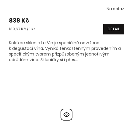
Na dotaz
838 Kč
Měrná
139,67 Kč / 1 ks
DETAIL
cena:
Kolekce sklenic Le Vin je speciálně navržená
k degustaci vína. Vyniká tenkostěnným provedením a
specifickým tvarem přizpůsobeným jednotlivým
odrůdám vína. Skleničky si i přes...