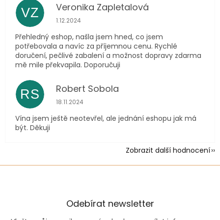
Veronika Zapletalová
VZ
Hodnocení obchodu je 5 z 5 hvězdiček.
1.12.2024
Přehledný eshop, našla jsem hned, co jsem
potřebovala a navíc za příjemnou cenu. Rychlé
doručení, pečlivé zabalení a možnost dopravy zdarma
mě mile překvapila. Doporučuji
Robert Sobola
RS
Hodnocení obchodu je 5 z 5 hvězdiček.
18.11.2024
Vína jsem ještě neotevřel, ale jednání eshopu jak má
být. Děkuji
Zobrazit další hodnocení
Odebírat newsletter