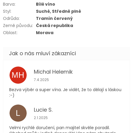
Barva
:
Bílé víno
Styl
:
Suché, Středně plné
Odrůda
:
Tramín červený
Země původu
:
Česká republika
Oblast
:
Morava
Michal Helemik
MH
Hodnocení obchodu je 5 z 5 hvězdiček.
7.4.2025
Bezva výběr a super vína. Je vidět, že to dělají s láskou
:-)
Lucie S.
L
Hodnocení obchodu je 5 z 5 hvězdiček.
2.1.2025
Velmi rychlé doručení, pan majitel skvěle poradil.