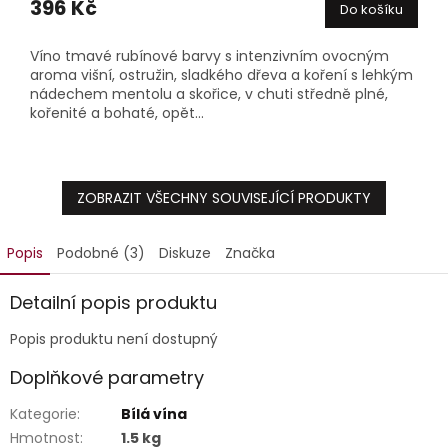
396 Kč
Do košíku
Víno tmavé rubínové barvy s intenzivním ovocným
aroma višní, ostružin, sladkého dřeva a koření s lehkým
nádechem mentolu a skořice, v chuti středně plné,
kořenité a bohaté, opět...
ZOBRAZIT VŠECHNY SOUVISEJÍCÍ PRODUKTY
Popis
Podobné (3)
Diskuze
Značka
Detailní popis produktu
Popis produktu není dostupný
Doplňkové parametry
Kategorie
:
Bílá vína
Hmotnost
:
1.5 kg