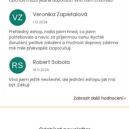
Obchod můžu jedině doporučit! Vino nám chutnalo.
Veronika Zapletalová
VZ
Hodnocení obchodu je 5 z 5 hvězdiček.
1.12.2024
Přehledný eshop, našla jsem hned, co jsem
potřebovala a navíc za příjemnou cenu. Rychlé
doručení, pečlivé zabalení a možnost dopravy zdarma
mě mile překvapila. Doporučuji
Robert Sobola
RS
Hodnocení obchodu je 5 z 5 hvězdiček.
18.11.2024
Vína jsem ještě neotevřel, ale jednání eshopu jak má
být. Děkuji
Zobrazit další hodnocení