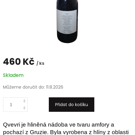
460 Kč
/ ks
Měrná
Skladem
cena:
Můžeme doručit do:
11.8.2026
Přidat do košíku
Qvevri je hliněná nádoba ve tvaru amfory a
pochazí z Gruzie. Byla vyrobena z hlíny z oblasti