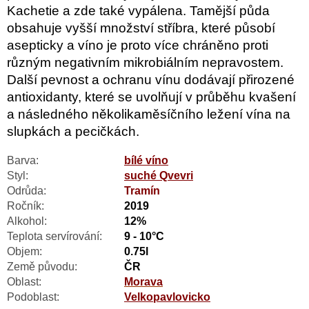
Kachetie a zde také vypálena. Tamější půda
obsahuje vyšší množství stříbra, které působí
asepticky a víno je proto více chráněno proti
různým negativním mikrobiálním nepravostem.
Další pevnost a ochranu vínu dodávají přirozené
antioxidanty, které se uvolňují v průběhu kvašení
a následného několikaměsíčního ležení vína na
slupkách a pecičkách.
Barva:
bílé víno
Styl:
suché Qvevri
Odrůda:
Tramín
Ročník:
2019
Alkohol:
12%
Teplota servírování:
9 - 10°C
Objem:
0.75l
Země původu:
ČR
Oblast:
Morava
Podoblast:
Velkopavlovicko