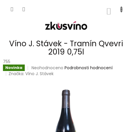
Přejít
na
NÁKUP
obsah
KOŠÍK
Víno J. Stávek - Tramín Qvevri
2019 0,75l
755
Průměrné
Neohodnoceno
Podrobnosti hodnocení
Novinka
hodnocení
Značka:
Víno J. Stávek
produktu
je
0,0
z
5
hvězdiček.