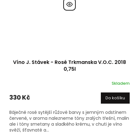
Víno J. Stávek - Rosé Trkmanska V.O.C. 2018
0,75l
Skladem
330 Kč
Do košíku
Báječné rosé sytější růžové barvy s jemným odstínem
červené, v aroma nalezneme tóny zralých třešní, malin
ale i tóny smetany a sladkého krému, v chuti je víno
svěží, šťavnaté a...