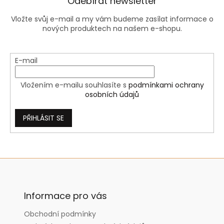
Odebírat newsletter
Vložte svůj e-mail a my vám budeme zasílat informace o
nových produktech na našem e-shopu.
E-mail
Vložením e-mailu souhlasíte s
podmínkami ochrany
osobních údajů
PŘIHLÁSIT SE
Z
á
p
a
Informace pro vás
t
Obchodní podmínky
í