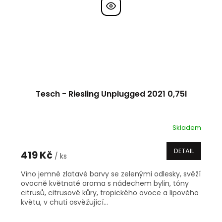
Tesch - Riesling Unplugged 2021 0,75l
Skladem
DETAIL
419 Kč
/ ks
Víno jemné zlatavé barvy se zelenými odlesky, svěží
ovocně květnaté aroma s nádechem bylin, tóny
citrusů, citrusové kůry, tropického ovoce a lipového
květu, v chuti osvěžující...