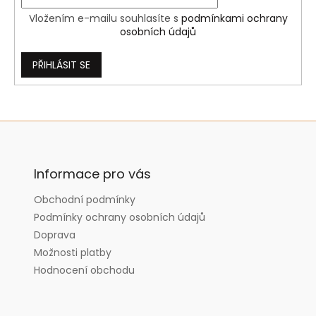
Vložením e-mailu souhlasíte s
podmínkami ochrany
osobních údajů
PŘIHLÁSIT SE
Z
á
p
a
Informace pro vás
t
Obchodní podmínky
í
Podmínky ochrany osobních údajů
Doprava
Možnosti platby
Hodnocení obchodu