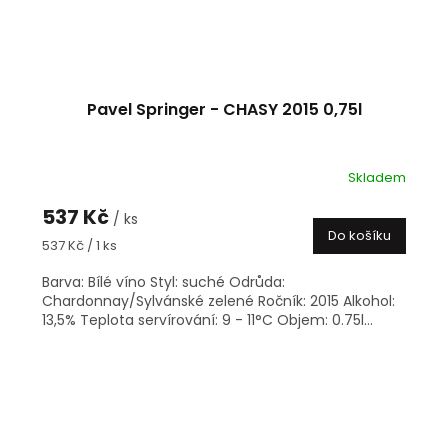
Pavel Springer - CHASY 2015 0,75l
Skladem
537 Kč
/ ks
Do košíku
Měrná
537 Kč / 1 ks
cena:
Barva: Bílé víno Styl: suché Odrůda:
Chardonnay/Sylvánské zelené Ročník: 2015 Alkohol:
13,5% Teplota servírování: 9 - 11°C Objem: 0.75l...