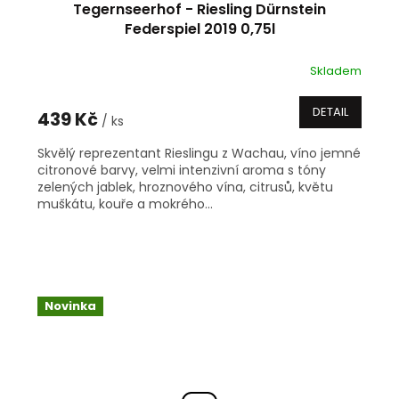
Tegernseerhof - Riesling Dürnstein
Federspiel 2019 0,75l
Skladem
DETAIL
439 Kč
/ ks
Skvělý reprezentant Rieslingu z Wachau, víno jemné
citronové barvy, velmi intenzivní aroma s tóny
zelených jablek, hroznového vína, citrusů, květu
muškátu, kouře a mokrého...
Novinka