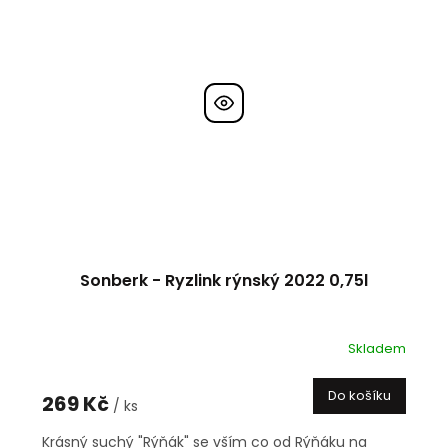
Sonberk - Ryzlink rýnský 2022 0,75l
Skladem
Do košíku
269 Kč
/ ks
Krásný suchý "Rýňák" se vším co od Rýňáku na