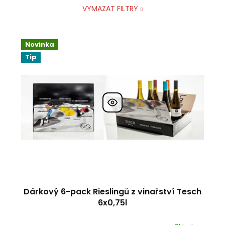
VYMAZAT FILTRY
V
ý
Novinka
p
Tip
i
s
p
r
o
d
u
k
t
ů
Dárkový 6-pack Rieslingů z vinařství Tesch
6x0,75l