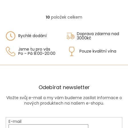
10
položek celkem
O
v
l
Doprava zdarma nad
á
Rychlé dodání
3000kč
d
a
Jsme tu pro vás
Pouze kvalitní vína
c
Po - Pá 8:00-20:00
í
p
r
v
k
y
Odebírat newsletter
v
ý
Vložte svůj e-mail a my vám budeme zasílat informace o
p
nových produktech na našem e-shopu.
i
s
u
E-mail