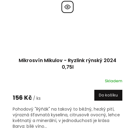
Mikrosvín Mikulov - Ryzlink rýnský 2024
0,75l
Skladem
Do košíku
156 Kč
/ ks
Pohodový "Rýňák" na takový to běžný, hezký pití,
výrazná šťavnatá kyselina, citrusově ovocný, lehce
květnatý a minerální, v jednoduchosti je krása
Barva: bílé víno...