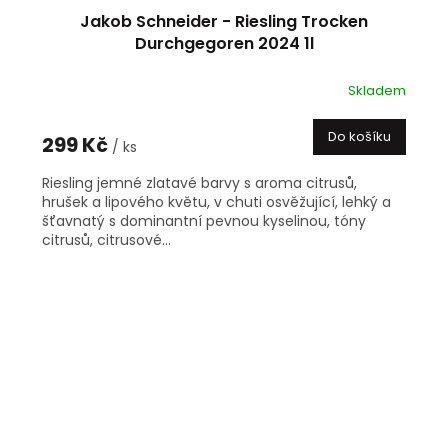
Jakob Schneider - Riesling Trocken
Durchgegoren 2024 1l
Skladem
Do košíku
299 Kč
/ ks
Riesling jemné zlatavé barvy s aroma citrusů,
hrušek a lipového květu, v chuti osvěžující, lehký a
šťavnatý s dominantní pevnou kyselinou, tóny
citrusů, citrusové...