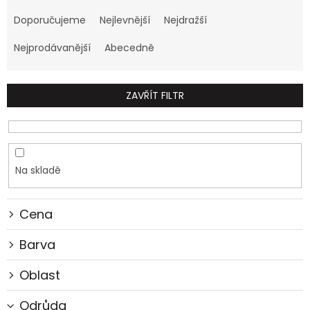
Ř
a
Doporučujeme
Nejlevnější
Nejdražší
z
e
Nejprodávanější
Abecedně
n
í
p
ZAVŘÍT FILTR
r
o
d
u
k
Na skladě
t
ů
Cena
Barva
Oblast
Odrůda