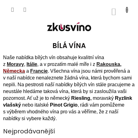
Přejít
na
NÁKUP
obsah
KOŠÍK
BÍLÁ VÍNA
Naše nabídka bílých vín obsahuje kvalitní vína
z
Moravy
,
Itálie
, a v prozatím malé míře i z
Rakouska
,
Německa
a
Francie
. Všechna vína jsou námi prověřená a
v naší nabídce nenaleznete žádná vína, která bychom sami
nepili. Na pestrosti naší nabídky bílých vín stále pracujeme a
neustále hledáme taková vína, která by si zasloužila vaši
pozornost. Ať už je to německý
Riesling,
moravský
Ryzlink
vlašský
nebo italské
Pinot Grigio
, rádi vám pomůžeme
s výběrem vhodného vína pro vás a věříme, že z naší
nabídky si vybere každý.
Nejprodávanější