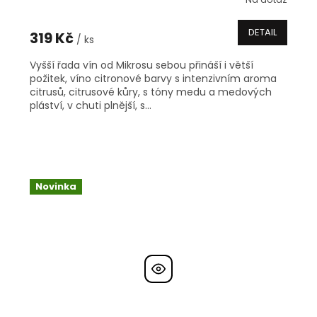
DETAIL
319 Kč
/ ks
Vyšší řada vín od Mikrosu sebou přináší i větší
požitek, víno citronové barvy s intenzivním aroma
citrusů, citrusové kůry, s tóny medu a medových
pláství, v chuti plnější, s...
Novinka