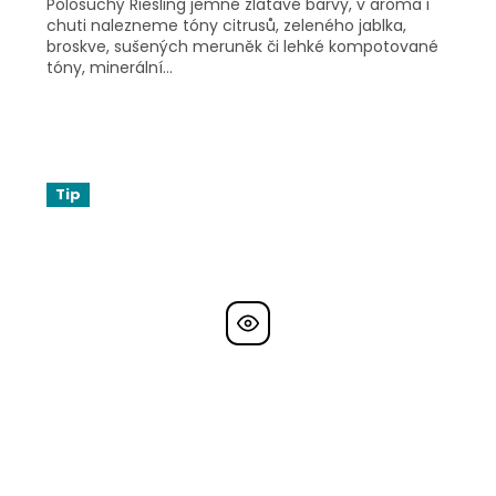
Polosuchý Riesling jemné zlatavé barvy, v aroma i
chuti nalezneme tóny citrusů, zeleného jablka,
broskve, sušených meruněk či lehké kompotované
tóny, minerální...
Tip