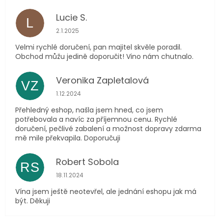
Lucie S.
L
Hodnocení obchodu je 5 z 5 hvězdiček.
2.1.2025
Velmi rychlé doručení, pan majitel skvěle poradil.
Obchod můžu jedině doporučit! Vino nám chutnalo.
Veronika Zapletalová
VZ
Hodnocení obchodu je 5 z 5 hvězdiček.
1.12.2024
Přehledný eshop, našla jsem hned, co jsem
potřebovala a navíc za příjemnou cenu. Rychlé
doručení, pečlivé zabalení a možnost dopravy zdarma
mě mile překvapila. Doporučuji
Robert Sobola
RS
Hodnocení obchodu je 5 z 5 hvězdiček.
18.11.2024
Vína jsem ještě neotevřel, ale jednání eshopu jak má
být. Děkuji