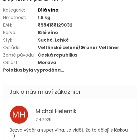
Kategorie
:
Bílá vína
Hmotnost
:
1.5 kg
EAN
:
8594188129032
Barva
:
Bílé víno
Styl
:
Suché, Lehké
Odrůda
:
Veltlínské zelené/Grüner Veltliner
Země původu
:
Česká republika
Oblast
:
Morava
Položka byla vyprodána…
Michal Helemik
MH
Hodnocení obchodu je 5 z 5 hvězdiček.
7.4.2025
Bezva výběr a super vína. Je vidět, že to dělají s láskou
:-)