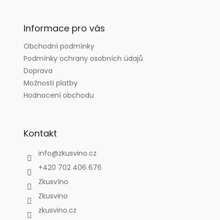
á
p
a
Informace pro vás
t
Obchodní podmínky
í
Podmínky ochrany osobních údajů
Doprava
Možnosti platby
Hodnocení obchodu
Kontakt
info
@
zkusvino.cz
+420 702 406 676
Zkusvíno
Zkusvino
zkusvino.cz