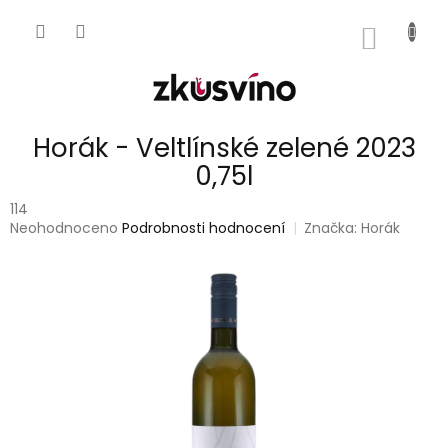
Přejít
na
NÁKUP
obsah
KOŠÍK
Horák - Veltlínské zelené 2023
0,75l
114
Průměrné
Neohodnoceno
Podrobnosti hodnocení
Značka:
Horák
hodnocení
produktu
je
0,0
z
5
hvězdiček.