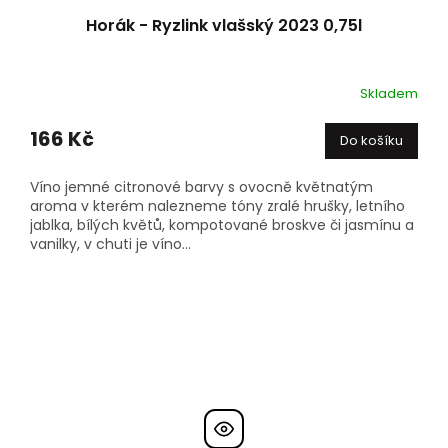
Horák - Ryzlink vlašský 2023 0,75l
Skladem
166 Kč
Do košíku
Víno jemné citronové barvy s ovocně květnatým
aroma v kterém nalezneme tóny zralé hrušky, letního
jablka, bílých květů, kompotované broskve či jasmínu a
vanilky, v chuti je víno...