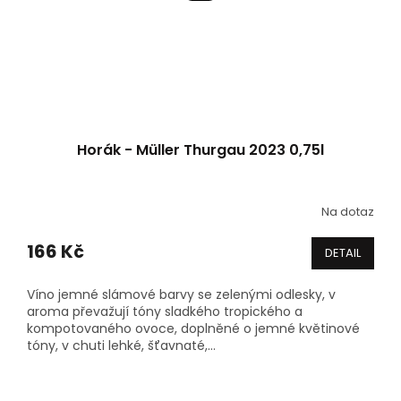
Horák - Müller Thurgau 2023 0,75l
Na dotaz
Průměrné
hodnocení
produktu
166 Kč
DETAIL
je
5,0
Víno jemné slámové barvy se zelenými odlesky, v
z
aroma převažují tóny sladkého tropického a
5
kompotovaného ovoce, doplněné o jemné květinové
hvězdiček.
tóny, v chuti lehké, šťavnaté,...