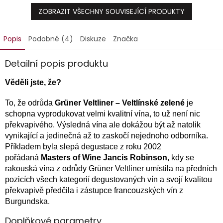
ZOBRAZIT VŠECHNY SOUVISEJÍCÍ PRODUKTY
Popis
Podobné (4)
Diskuze
Značka
Detailní popis produktu
Věděli jste, že?
To, že odrůda
Grüner Veltliner – Veltlínské zelené
je
schopna vyprodukovat velmi kvalitní vína, to už není nic
překvapivého. Výsledná vína ale dokážou být až natolik
vynikající a jedinečná až to zaskočí nejednoho odborníka.
Příkladem byla slepá degustace z roku 2002
pořádaná
Masters of Wine Jancis Robinson
, kdy se
rakouská vína z odrůdy Grüner Veltliner umístila na předních
pozicích všech kategorií degustovaných vín a svojí kvalitou
překvapivě předčila i zástupce francouzských vín z
Burgundska.
Doplňkové parametry