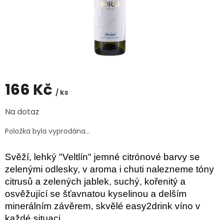
166 Kč
/ ks
Měrná
Na dotaz
cena:
Položka byla vyprodána…
Svěží, lehký "Veltlín" jemné citrónové barvy se
zelenými odlesky, v aroma i chuti nalezneme tóny
citrusů a zelených jablek, suchý, kořenitý a
osvěžující se šťavnatou kyselinou a delším
minerálním závěrem, skvělé easy2drink víno v
každé situaci