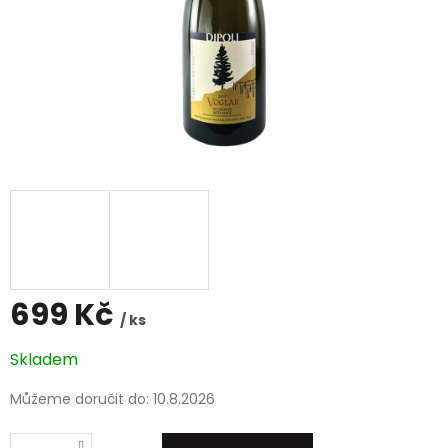
699 Kč
/ ks
Měrná
Skladem
cena:
Můžeme doručit do:
10.8.2026