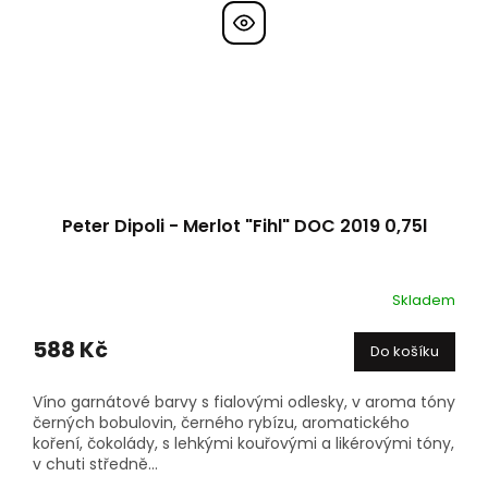
Peter Dipoli - Merlot "Fihl" DOC 2019 0,75l
Skladem
588 Kč
Do košíku
Víno garnátové barvy s fialovými odlesky, v aroma tóny
černých bobulovin, černého rybízu, aromatického
koření, čokolády, s lehkými kouřovými a likérovými tóny,
v chuti středně...