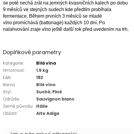
se poté nechá zrát na jemných kvasničních kalech po dobu
9 měsíců ve stejných sudech kde předtím probíhala
fermentace. Během prvních 3 měsíců se mladé
víno promíchává (battonage) každých 10 dní. Po
nalahvování zraje víno ještě další rok před uvedením na trh.
Doplňkové parametry
Kategorie
:
Bílá vína
Hmotnost
:
1.5 kg
EAN
:
192
Barva
:
Bílé víno
Styl
:
Suché, Plné
Odrůda
:
Sauvignon blanc
Země původu
:
Itálie
Oblast
:
Alto Adige