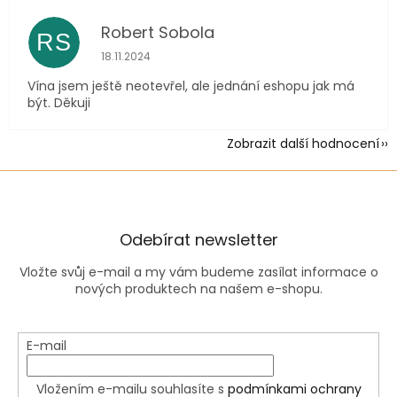
Robert Sobola
RS
Hodnocení obchodu je 5 z 5 hvězdiček.
18.11.2024
Vína jsem ještě neotevřel, ale jednání eshopu jak má
být. Děkuji
Zobrazit další hodnocení
Odebírat newsletter
Vložte svůj e-mail a my vám budeme zasílat informace o
nových produktech na našem e-shopu.
E-mail
Vložením e-mailu souhlasíte s
podmínkami ochrany