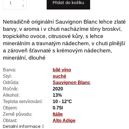
Přidat do košíku
Netradičně originální Sauvignon Blanc lehce zlaté
barvy, v aroma i v chuti nacházíme tóny broskví,
tropického ovoce, citrusové kůry, s lehce
minerálním a travnatým nádechem, v chuti plnější
a zároveň šťavnaté s krémovým nádechem,
minerální, dlouhé
Barva:
bílé víno
Styl:
suché
Odrůda:
Sauvignon Blanc
Ročník:
2020
Alkohol:
13%
Teplota servírování:
10 - 12°C
Objem:
0.75l
Země původu:
Itálie
Oblast:
Alto Adige
Detailní informace