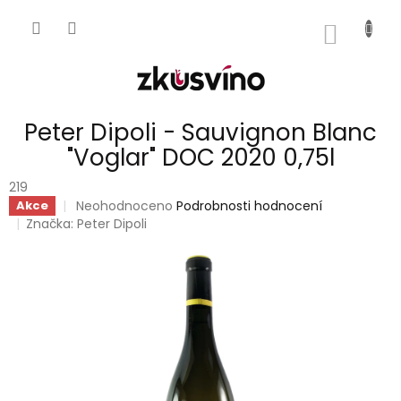
Přejít
na
NÁKUP
obsah
KOŠÍK
Peter Dipoli - Sauvignon Blanc
"Voglar" DOC 2020 0,75l
219
Průměrné
Neohodnoceno
Podrobnosti hodnocení
Akce
hodnocení
Značka:
Peter Dipoli
produktu
je
0,0
z
5
hvězdiček.