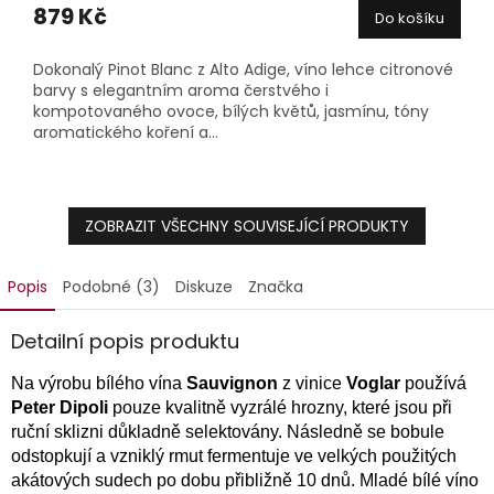
879 Kč
Do košíku
Dokonalý Pinot Blanc z Alto Adige, víno lehce citronové
barvy s elegantním aroma čerstvého i
kompotovaného ovoce, bílých květů, jasmínu, tóny
aromatického koření a...
ZOBRAZIT VŠECHNY SOUVISEJÍCÍ PRODUKTY
Popis
Podobné (3)
Diskuze
Značka
Detailní popis produktu
Na výrobu bílého vína
Sauvignon
z vinice
Voglar
používá
Peter Dipoli
pouze kvalitně vyzrálé hrozny, které jsou při
ruční sklizni důkladně selektovány. Následně se bobule
odstopkují a vzniklý rmut fermentuje ve velkých použitých
akátových sudech po dobu přibližně 10 dnů. Mladé bílé víno