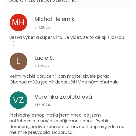
Michal Helemik
MH
Hodnocení obchodu je 5 z 5 hvězdiček.
7.4.2025
Bezva výběr a super vína. Je vidět, že to dělají s láskou
:-)
Lucie S.
L
Hodnocení obchodu je 5 z 5 hvězdiček.
2.1.2025
Velmi rychlé doručení, pan majitel skvěle poradil.
Obchod můžu jedině doporučit! Vino nám chutnalo.
Veronika Zapletalová
VZ
Hodnocení obchodu je 5 z 5 hvězdiček.
1.12.2024
Přehledný eshop, našla jsem hned, co jsem
potřebovala a navíc za příjemnou cenu. Rychlé
doručení, pečlivé zabalení a možnost dopravy zdarma
mě mile překvapila. Doporučuji