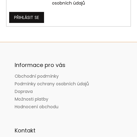
osobních údajů
PŘIHLÁSIT SE
Z
á
p
a
Informace pro vás
t
Obchodní podmínky
í
Podmínky ochrany osobních údajů
Doprava
Možnosti platby
Hodnocení obchodu
Kontakt