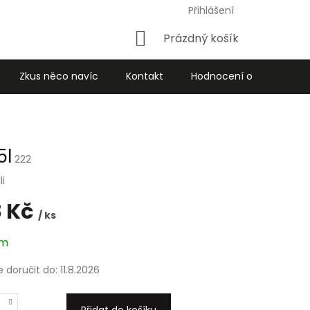
Přihlášení
Nákupní
Prázdný košík
košík
Zkus něco navíc
Kontakt
Hodnocení obchodu
5l
222
li
 Kč
/ ks
em
doručit do:
11.8.2026