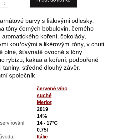
Přidat do košíku
arnátové barvy s fialovými odlesky,
a tóny černých bobulovin, černého
, aromatického koření, čokolády,
ými kouřovými a likérovými tóny, v chuti
ě plné, šťavnatě ovocné s tóny
o rybízu, kakaa a koření, podpořené
i taniny, středně dlouhý závěr,
tní společník
červené víno
suché
:
Merlot
2019
:
14%
servírování:
14 - 17°C
0.75l
ůvodu:
Itálie