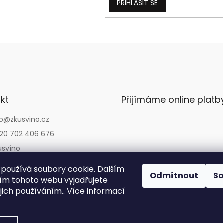
PŘIHLÁSIT SE
kt
Přijímáme online platb
o
@
zkusvino.cz
20 702 406 676
usvíno
usvino
používá soubory cookie. Dalším
Odmítnout
S
usvino.cz
m tohoto webu vyjadřujete
ejich používáním.. Více informací
Copyright 2026
Zkusvíno.cz
. Všechna práva vyhrazena.