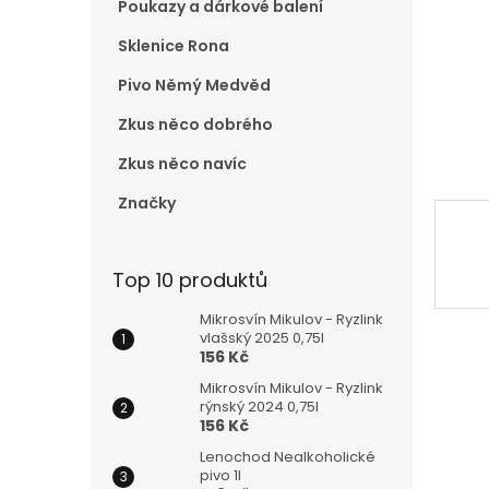
Poukazy a dárkové balení
e
l
Sklenice Rona
Pivo Němý Medvěd
Zkus něco dobrého
Zkus něco navíc
Značky
Top 10 produktů
Mikrosvín Mikulov - Ryzlink
vlašský 2025 0,75l
156 Kč
Mikrosvín Mikulov - Ryzlink
rýnský 2024 0,75l
156 Kč
Lenochod Nealkoholické
pivo 1l