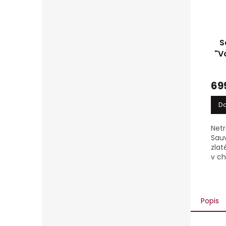
S
"V
69
Do
Netr
Sau
zlat
v c
bros
ovoc
s le
Popis