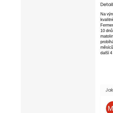
Detai
Na výr
kvalitn
Fermen
10 dnů
matoli
probíh
měsíců 
další 