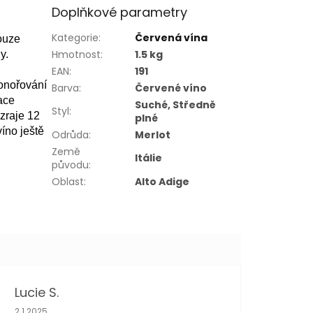
Doplňkové parametry
Kategorie
:
Červená vína
ouze
Hmotnost
:
1.5 kg
y.
EAN
:
191
ponořování
Barva
:
Červené víno
ace
Suché, Středně
Styl
:
zraje 12
plné
íno ještě
Odrůda
:
Merlot
Země
Itálie
původu
:
Oblast
:
Alto Adige
Lucie S.
Hodnocení obchodu je 5 z 5 hvězdiček.
2.1.2025