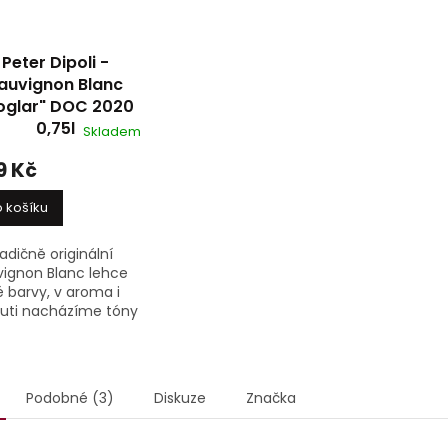
Peter Dipoli -
auvignon Blanc
oglar" DOC 2020
0,75l
Skladem
9 Kč
 košíku
adičně originální
vignon Blanc lehce
é barvy, v aroma i
huti nacházíme tóny
kví, tropického
e, citrusové kůry,
hce minerálním a...
Podobné (3)
Diskuze
Značka