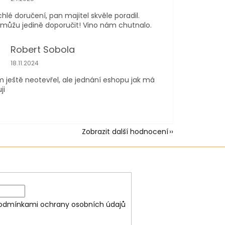
chlé doručení, pan majitel skvěle poradil.
ůžu jedině doporučit! Vino nám chutnalo.
Robert Sobola
Hodnocení obchodu je 5 z 5 hvězdiček.
18.11.2024
m ještě neotevřel, ale jednání eshopu jak má
ji
Zobrazit další hodnocení
odmínkami ochrany osobních údajů