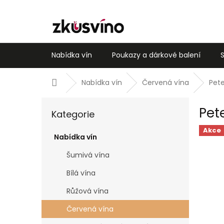
Přejít
na
obsah
Nabídka vín
Poukazy a dárkové balení
Domů
Nabídka vín
Červená vína
Pete
P
Přeskočit
Pete
o
Kategorie
kategorie
s
Akce
t
Nabídka vín
r
Šumivá vína
a
n
Bílá vína
n
í
Růžová vína
p
Červená vína
a
n