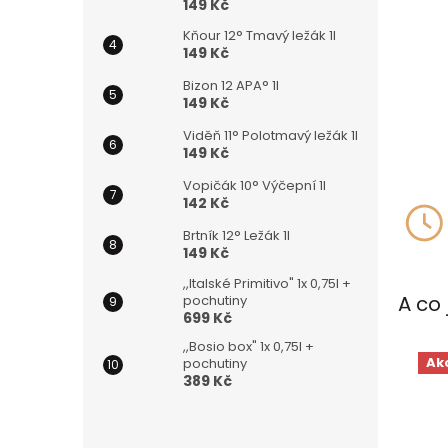
149 Kč
Kňour 12° Tmavý ležák 1l
149 Kč
Bizon 12 APA° 1l
149 Kč
Viděň 11° Polotmavý ležák 1l
149 Kč
Vopičák 10° Výčepní 1l
142 Kč
Brtník 12° Ležák 1l
149 Kč
,,Italské Primitivo" 1x 0,75l +
A co 
pochutiny
699 Kč
,,Bosio box" 1x 0,75l +
Ak
pochutiny
389 Kč