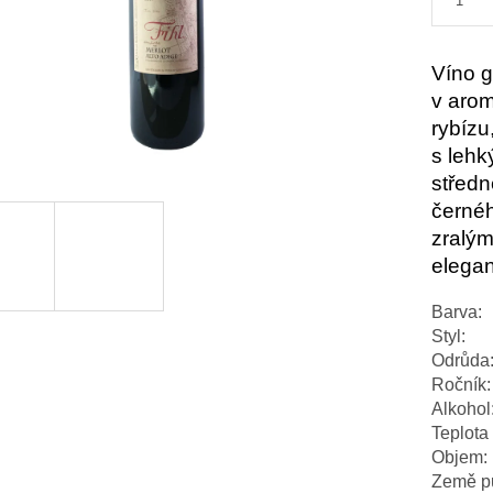
Víno g
v arom
rybízu
s lehk
středn
černéh
zralým
elegan
Barva:
Styl:
Odrůda
Ročník:
Alkohol
Teplota 
Objem:
Země p