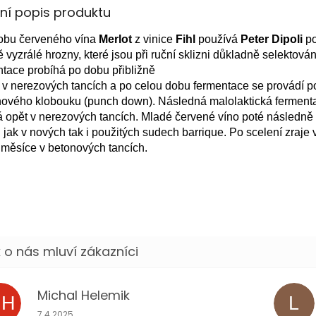
lní popis produktu
obu červeného vína
Merlot
z vinice
Fihl
používá
Peter Dipoli
p
ě vyzrálé hrozny, které jsou při ruční sklizni důkladně selektován
tace probíhá po dobu přibližně
 v nerezových tancích a po celou dobu fermentace se provádí 
nového klobouku (punch down). Následná malolaktická ferment
á opět v nerezových tancích. Mladé červené víno poté následně 
jak v nových tak i použitých sudech barrique. Po scelení zraje v
4 měsíce v betonových tancích.
Michal Helemik
MH
L
Hodnocení obchodu je 5 z 5 hvězdiček.
7.4.2025