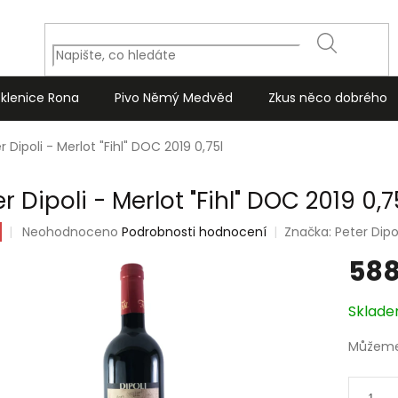
HLEDAT
Sklenice Rona
Pivo Němý Medvěd
Zkus něco dobrého
r Dipoli - Merlot "Fihl" DOC 2019 0,75l
r Dipoli - Merlot "Fihl" DOC 2019 0,7
Průměrné
Neohodnoceno
Podrobnosti hodnocení
Značka:
Peter Dipo
hodnocení
588
produktu
je
0,0
Měrná
Sklad
z
cena:
5
Můžeme 
hvězdiček.