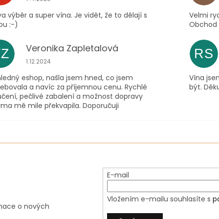
a výběr a super vína. Je vidět, že to dělají s
Velmi ry
ou :-)
Obchod m
Veronika Zapletalová
VZ
RS
Hodnocení obchodu je 5 z 5 hvězdiček.
1.12.2024
hledný eshop, našla jsem hned, co jsem
Vína jse
řebovala a navíc za příjemnou cenu. Rychlé
být. Děku
učení, pečlivé zabalení a možnost dopravy
rma mě mile překvapila. Doporučuji
E-mail
Vložením e-mailu souhlasíte s
p
rmace o nových