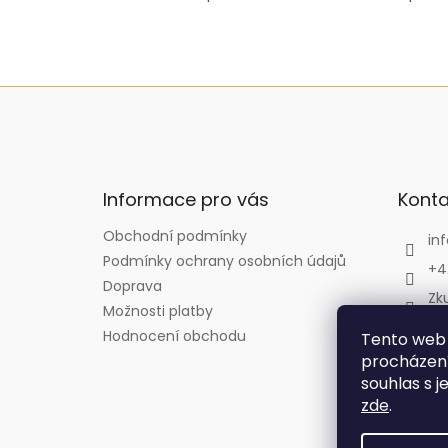
Z
á
p
a
t
Informace pro vás
Konta
í
Obchodní podmínky
inf
Podmínky ochrany osobních údajů
+4
Doprava
Zk
Možnosti platby
Zk
Hodnocení obchodu
Tento web 
zk
procházení
souhlas s j
zde
.