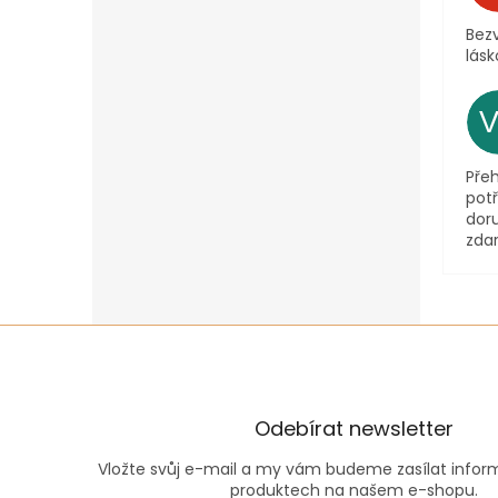
Bezv
lásk
Pře
pot
dor
zda
Odebírat newsletter
Vložte svůj e-mail a my vám budeme zasílat info
produktech na našem e-shopu.