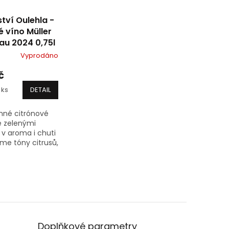
ství Oulehla -
 víno Müller
au 2024 0,75l
Vyprodáno
č
 ks
DETAIL
mné citrónové
e zelenými
 v aroma i chuti
me tóny citrusů,
ehké s osvěžující
ou a delším
ním závěrem,
asy2drink víno...
Doplňkové parametry