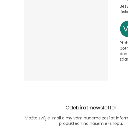
Bezv
lásk
Pře
pot
dor
zda
Odebírat newsletter
Vložte svůj e-mail a my vám budeme zasílat info
produktech na našem e-shopu.