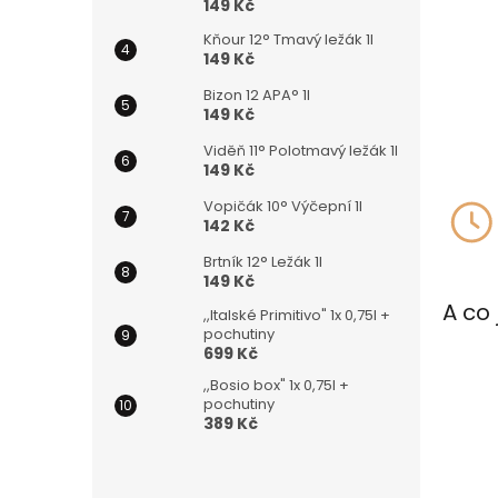
149 Kč
Kňour 12° Tmavý ležák 1l
149 Kč
Bizon 12 APA° 1l
149 Kč
Viděň 11° Polotmavý ležák 1l
149 Kč
Vopičák 10° Výčepní 1l
142 Kč
Brtník 12° Ležák 1l
149 Kč
A co 
,,Italské Primitivo" 1x 0,75l +
pochutiny
699 Kč
,,Bosio box" 1x 0,75l +
pochutiny
389 Kč