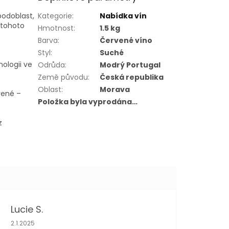
podoblast,
Kategorie
:
Nabídka vín
 tohoto
Hmotnost
:
1.5 kg
Barva
:
Červené víno
Styl
:
Suché
nologii ve
Odrůda
:
Modrý Portugal
Země původu
:
Česká republika
Oblast
:
Morava
vené –
Položka byla vyprodána…
z
Lucie S.
Hodnocení obchodu je 5 z 5 hvězdiček.
2.1.2025