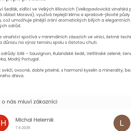
ví Sedlák, sídlící ve Velkých Bílovicích (Velkopavlovická vinařská 
á oblast Morava), využívá teplejší klima a sprašově-jílovité půdy
u, což umožňuje plnější zrání aromatických bílých a elegantních
ých odrůd.
ie vinařství spočívá v minimálních zásazích ve vinici, šetrné tech
a důrazu na výraz terroiru spolu s čistotou chuti.
 odrůdy: bílé – Sauvignon, Rulandské šedé, Veltlínské zelené; čer
ka, Modrý Portugal.
n: svěží, ovocné, dobře pitelné, s harmonií kyselin a minerality, be
ného dřeva.
Michal Helemik
MH
L
Hodnocení obchodu je 5 z 5 hvězdiček.
7.4.2025