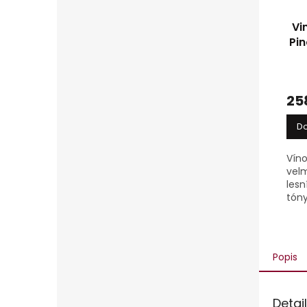
Vi
Pin
25
Do
Víno
velm
lesn
tón
ovo
koře
půdy
ovo
Popis
tóny.
Detai