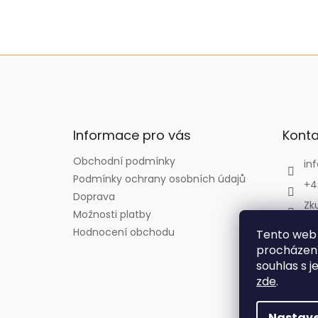
Z
á
p
a
t
Informace pro vás
Konta
í
Obchodní podmínky
inf
Podmínky ochrany osobních údajů
+4
Doprava
Zk
Možnosti platby
Zk
Hodnocení obchodu
Tento web 
zk
procházení
souhlas s j
zde
.
Nastave