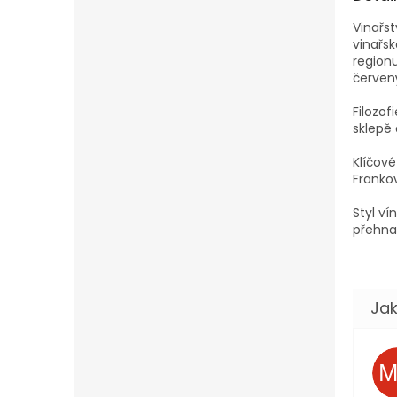
Vinařst
vinařsk
region
červen
Filozof
sklepě 
Klíčové
Frankov
Styl ví
přehna