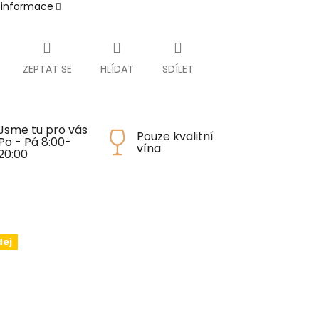
í informace
ZEPTAT SE
HLÍDAT
SDÍLET
Jsme tu pro vás
Pouze kvalitní
Po - Pá 8:00-
vína
20:00
dej