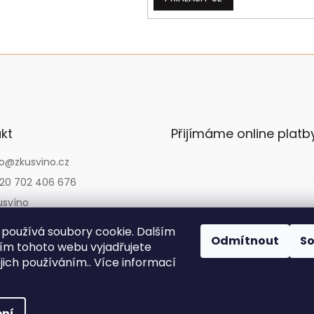
kt
Přijímáme online platb
o
@
zkusvino.cz
20 702 406 676
usvíno
usvino
používá soubory cookie. Dalším
Odmítnout
S
usvino.cz
m tohoto webu vyjadřujete
ejich používáním.. Více informací
Copyright 2026
Zkusvíno.cz
. Všechna práva vyhrazena.
ní