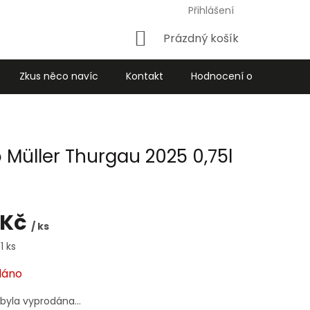
Přihlášení
Nákupní
Prázdný košík
košík
Zkus něco navíc
Kontakt
Hodnocení obchodu
 Müller Thurgau 2025 0,75l
 Kč
/ ks
1 ks
dáno
 byla vyprodána…