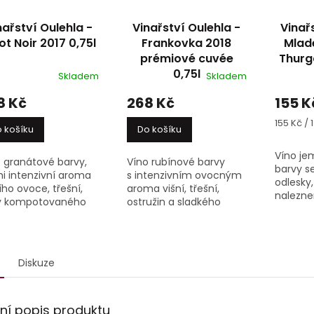
nařství Oulehla -
Vinařství Oulehla -
Vinař
ot Noir 2017 0,75l
Frankovka 2018
Mladé
prémiové cuvée
Thurg
0,75l
Skladem
Skladem
8 Kč
268 Kč
155 K
Měrná
155 Kč / 1
 košíku
Do košíku
cena:
Víno je
 granátové barvy,
Víno rubínové barvy
barvy s
i intenzivní aroma
s intenzivním ovocným
odlesky,
ího ovoce, třešní,
aroma višní, třešní,
nalezne
y kompotovaného
ostružin a sladkého
bylin, l
ce, aromatického
koření s nádechem
kyselin
ní, kakaa či lesní
kouře a dřeva, v chuti
minerál
, v chuti plnější,
plnější, kořenité a
skvělé e
cně zemité, opět
šťavnaté, opět výrazně
Diskuze
..
ovocné s...
lní popis produktu