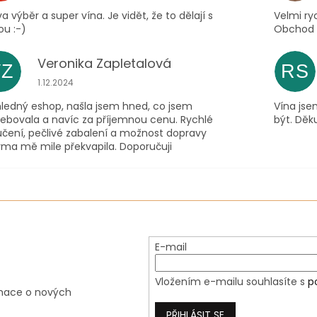
a výběr a super vína. Je vidět, že to dělají s
Velmi ry
ou :-)
Obchod m
Veronika Zapletalová
VZ
RS
Hodnocení obchodu je 5 z 5 hvězdiček.
1.12.2024
hledný eshop, našla jsem hned, co jsem
Vína jse
řebovala a navíc za příjemnou cenu. Rychlé
být. Děku
učení, pečlivé zabalení a možnost dopravy
rma mě mile překvapila. Doporučuji
E-mail
Vložením e-mailu souhlasíte s
p
rmace o nových
PŘIHLÁSIT SE