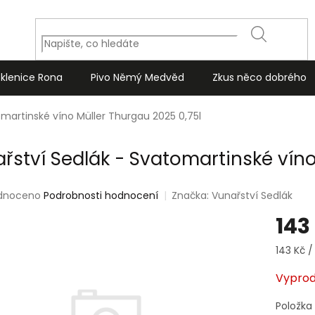
HLEDAT
Sklenice Rona
Pivo Němý Medvěd
Zkus něco dobrého
omartinské víno Müller Thurgau 2025 0,75l
ařství Sedlák - Svatomartinské víno
rné
dnoceno
Podrobnosti hodnocení
Značka:
Vunařství Sedlák
ení
143
tu
Měrná
143 Kč / 
cena:
Vypro
ek.
Položka