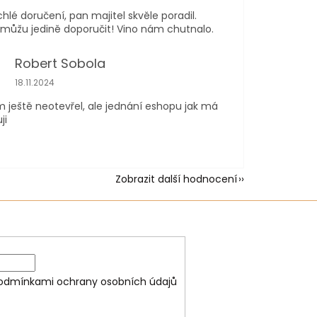
chlé doručení, pan majitel skvěle poradil.
ůžu jedině doporučit! Vino nám chutnalo.
Robert Sobola
Hodnocení obchodu je 5 z 5 hvězdiček.
18.11.2024
m ještě neotevřel, ale jednání eshopu jak má
ji
Zobrazit další hodnocení
odmínkami ochrany osobních údajů