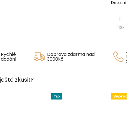
Detailn
TISK
Rychlé
Doprava zdarma nad
dodání
3000kč
ještě zkusit?
Tip
Výpro