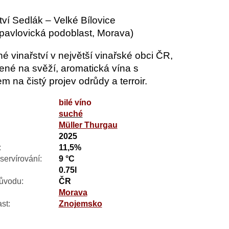
tví Sedlák – Velké Bílovice
pavlovická podoblast, Morava)
é vinařství v největší vinařské obci ČR,
né na svěží, aromatická vína s
m na čistý projev odrůdy a terroir.
bilé víno
suché
:
Müller Thurgau
2025
:
11,5%
servírování:
9 °C
0.75l
ůvodu:
ČR
Morava
st:
Znojemsko