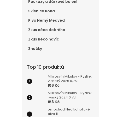
Poukazy a dárkové balení
e
l
Sklenice Rona
Pivo Němý Medvěd
Zkus něco dobrého
Zkus něco navíc
Značky
Top 10 produktů
Mikrosvín Mikulov - Ryzlink
vlašský 2025 0,75l
156 Kč
Mikrosvín Mikulov - Ryzlink
rýnský 2024 0,75l
156 Kč
Lenochod Nealkoholické
pivo 1l