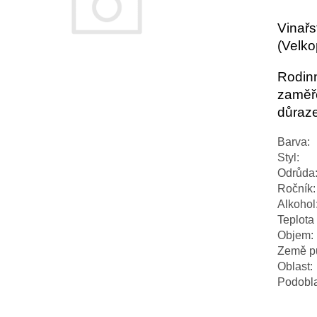
Vinařs
(Velko
Rodinn
zaměře
důraze
Barva:
Styl:
Odrůda
Ročník:
Alkohol
Teplota 
Objem:
Země p
Oblast:
Podobla