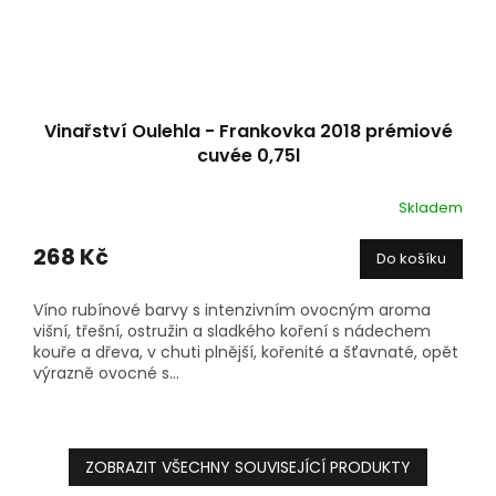
Vinařství Oulehla - Frankovka 2018 prémiové
cuvée 0,75l
Skladem
268 Kč
Do košíku
Víno rubínové barvy s intenzivním ovocným aroma
višní, třešní, ostružin a sladkého koření s nádechem
kouře a dřeva, v chuti plnější, kořenité a šťavnaté, opět
výrazně ovocné s...
ZOBRAZIT VŠECHNY SOUVISEJÍCÍ PRODUKTY