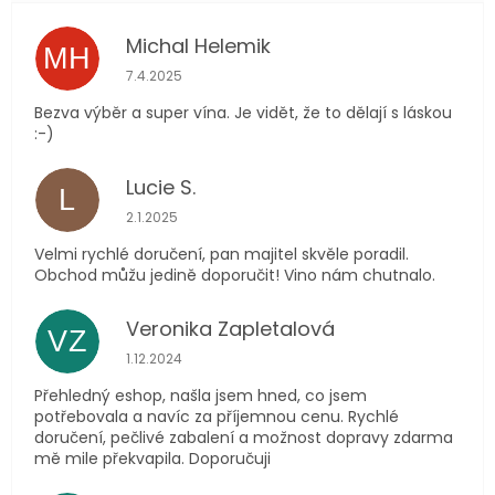
Michal Helemik
MH
Hodnocení obchodu je 5 z 5 hvězdiček.
7.4.2025
Bezva výběr a super vína. Je vidět, že to dělají s láskou
:-)
Lucie S.
L
Hodnocení obchodu je 5 z 5 hvězdiček.
2.1.2025
Velmi rychlé doručení, pan majitel skvěle poradil.
Obchod můžu jedině doporučit! Vino nám chutnalo.
Veronika Zapletalová
VZ
Hodnocení obchodu je 5 z 5 hvězdiček.
1.12.2024
Přehledný eshop, našla jsem hned, co jsem
potřebovala a navíc za příjemnou cenu. Rychlé
doručení, pečlivé zabalení a možnost dopravy zdarma
mě mile překvapila. Doporučuji