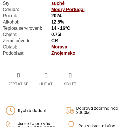
Styl:
suché
Odrůda:
Modrý Portugal
Ročník:
2024
Alkohol:
12,5%
Teplota servírování:
14 - 16°C
Objem:
0.75l
Země původu:
ČR
Oblast:
Morava
Podoblast:
Znojemsko
ZEPTAT SE
HLÍDAT
SDÍLET
Doprava zdarma nad
Rychlé dodání
3000kč
Jsme tu pro vás
Pouze kvalitní vína