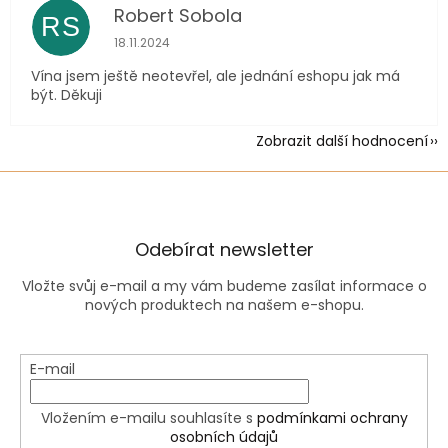
Robert Sobola
RS
Hodnocení obchodu je 5 z 5 hvězdiček.
18.11.2024
Vína jsem ještě neotevřel, ale jednání eshopu jak má
být. Děkuji
Zobrazit další hodnocení
Odebírat newsletter
Vložte svůj e-mail a my vám budeme zasílat informace o
nových produktech na našem e-shopu.
E-mail
Vložením e-mailu souhlasíte s
podmínkami ochrany
osobních údajů