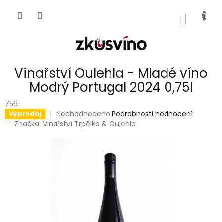
Přejít
na
NÁKUP
obsah
KOŠÍK
Vinařství Oulehla - Mladé víno
Modrý Portugal 2024 0,75l
759
Průměrné
Neohodnoceno
Podrobnosti hodnocení
Výprodej
hodnocení
Značka:
Vinařství Trpělka & Oulehla
produktu
je
0,0
z
5
hvězdiček.