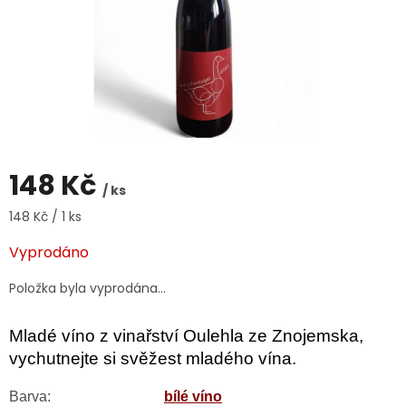
148 Kč
/ ks
Měrná
148 Kč / 1 ks
cena:
Vyprodáno
Položka byla vyprodána…
Mladé víno z vinařství Oulehla ze Znojemska,
vychutnejte si svěžest mladého vína.
Barva:
bílé víno