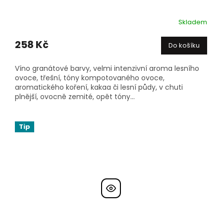
Skladem
258 Kč
Do košíku
Víno granátové barvy, velmi intenzivní aroma lesního
ovoce, třešní, tóny kompotovaného ovoce,
aromatického koření, kakaa či lesní půdy, v chuti
plnější, ovocně zemité, opět tóny...
Tip