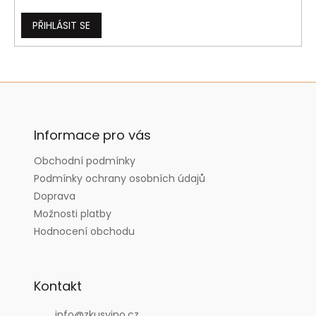
PŘIHLÁSIT SE
Z
á
p
a
Informace pro vás
t
Obchodní podmínky
í
Podmínky ochrany osobních údajů
Doprava
Možnosti platby
Hodnocení obchodu
Kontakt
info
@
zkusvino.cz