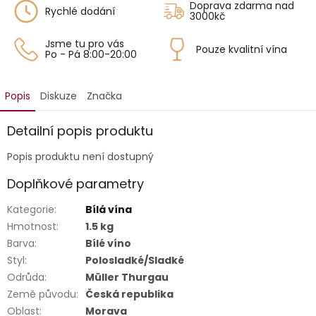
Doprava zdarma nad
Rychlé dodání
3000kč
Jsme tu pro vás
Pouze kvalitní vína
Po - Pá 8:00-20:00
Popis
Diskuze
Značka
Detailní popis produktu
Popis produktu není dostupný
Doplňkové parametry
Kategorie
:
Bílá vína
Hmotnost
:
1.5 kg
Barva
:
Bílé víno
Styl
:
Polosladké/Sladké
Odrůda
:
Müller Thurgau
Země původu
:
Česká republika
Oblast
:
Morava