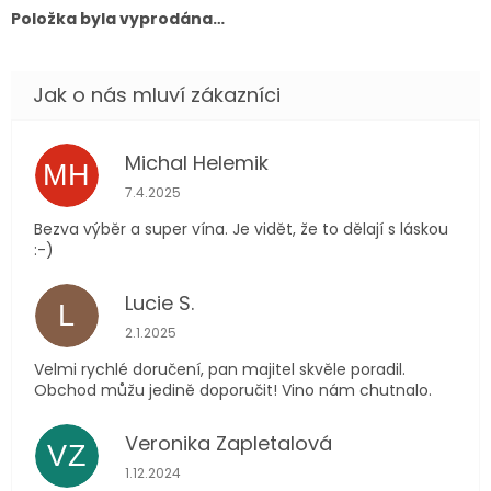
Položka byla vyprodána…
Michal Helemik
MH
Hodnocení obchodu je 5 z 5 hvězdiček.
7.4.2025
Bezva výběr a super vína. Je vidět, že to dělají s láskou
:-)
Lucie S.
L
Hodnocení obchodu je 5 z 5 hvězdiček.
2.1.2025
Velmi rychlé doručení, pan majitel skvěle poradil.
Obchod můžu jedině doporučit! Vino nám chutnalo.
Veronika Zapletalová
VZ
Hodnocení obchodu je 5 z 5 hvězdiček.
1.12.2024