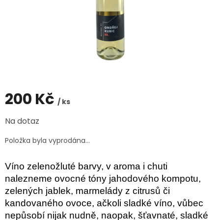
200 Kč
/ ks
Měrná
Na dotaz
cena:
Položka byla vyprodána…
Víno zelenožluté barvy, v aroma i chuti
nalezneme ovocné tóny jahodového kompotu,
zelených jablek, marmelády z citrusů či
kandovaného ovoce, ačkoli sladké víno, vůbec
nepůsobí nijak nudně, naopak, šťavnaté, sladké