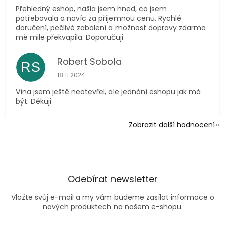
Přehledný eshop, našla jsem hned, co jsem
potřebovala a navíc za příjemnou cenu. Rychlé
doručení, pečlivé zabalení a možnost dopravy zdarma
mě mile překvapila. Doporučuji
Robert Sobola
RS
Hodnocení obchodu je 5 z 5 hvězdiček.
18.11.2024
Vína jsem ještě neotevřel, ale jednání eshopu jak má
být. Děkuji
Zobrazit další hodnocení
Odebírat newsletter
Vložte svůj e-mail a my vám budeme zasílat informace o
nových produktech na našem e-shopu.