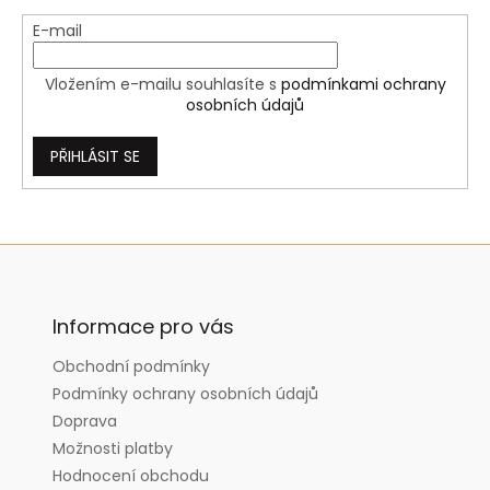
E-mail
Vložením e-mailu souhlasíte s
podmínkami ochrany
osobních údajů
PŘIHLÁSIT SE
Z
á
p
a
Informace pro vás
t
Obchodní podmínky
í
Podmínky ochrany osobních údajů
Doprava
Možnosti platby
Hodnocení obchodu