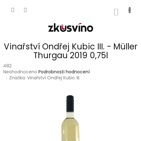
Přejít
na
NÁKUP
obsah
KOŠÍK
Vinařství Ondřej Kubic III. - Müller
Thurgau 2019 0,75l
482
Průměrné
Neohodnoceno
Podrobnosti hodnocení
hodnocení
Značka:
Vinařství Ondřej Kubic III.
produktu
je
0,0
z
5
hvězdiček.