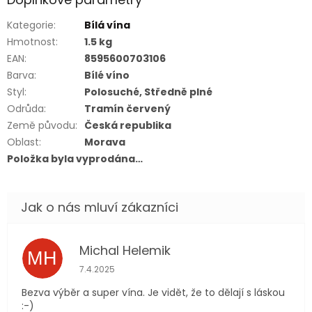
Kategorie
:
Bílá vína
Hmotnost
:
1.5 kg
EAN
:
8595600703106
Barva
:
Bílé víno
Styl
:
Polosuché, Středně plné
Odrůda
:
Tramín červený
Země původu
:
Česká republika
Oblast
:
Morava
Položka byla vyprodána…
Michal Helemik
MH
Hodnocení obchodu je 5 z 5 hvězdiček.
7.4.2025
Bezva výběr a super vína. Je vidět, že to dělají s láskou
:-)