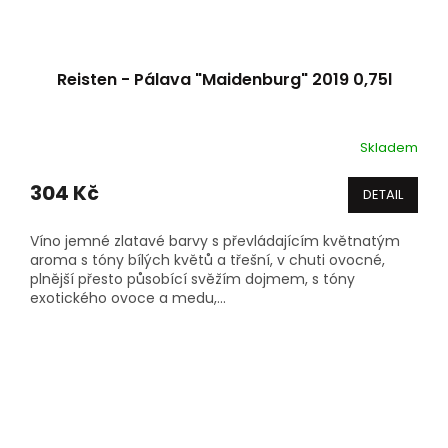
Reisten - Pálava "Maidenburg" 2019 0,75l
Skladem
Průměrné
hodnocení
produktu
304 Kč
DETAIL
je
5,0
Víno jemné zlatavé barvy s převládajícím květnatým
z
aroma s tóny bílých květů a třešní, v chuti ovocné,
5
plnější přesto působící svěžím dojmem, s tóny
hvězdiček.
exotického ovoce a medu,...