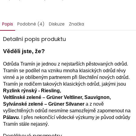
Popis
Podobné (4)
Diskuze
Značka
Detailní popis produktu
Věděli jste, že?
Odrůda Tramín je jednou z nejstarších pěstovaných odrůd.
Tramín se podílel na vzniku mnoha klasických odrůd révy
vinné a je oblíbeným partnerem při šlechtění nových odrůd.
Tramín je rodičem takových klasických odrůd, jakými jsou
Ryzlink rýnský - Riesling,
Veltlínské zelené – Grüner Veltliner, Sauvignon,
Sylvánské zelené – Grüner Silvaner
a z nově
vyšlechtěných odrůd nesmíme samozřejmě zapomenout na
Pálavu
. I přes nekončící vědecké výzkumy je původ odrůdy
Tramín stále nejasný.
Doplňkové parametry