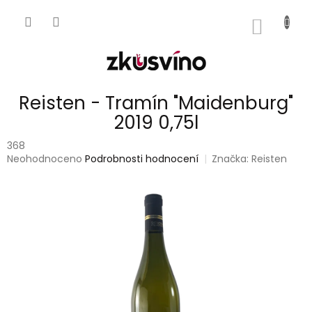
Přejít
na
NÁKUP
obsah
KOŠÍK
Reisten - Tramín "Maidenburg"
2019 0,75l
368
Průměrné
Neohodnoceno
Podrobnosti hodnocení
Značka:
Reisten
hodnocení
produktu
je
0,0
z
5
hvězdiček.