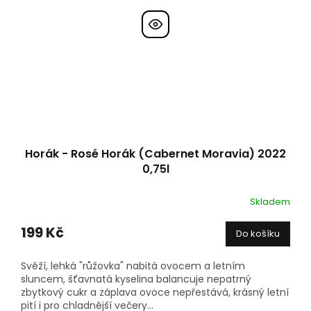
Horák - Rosé Horák (Cabernet Moravia) 2022
0,75l
Skladem
199 Kč
Do košíku
Svěží, lehká "růžovka" nabitá ovocem a letním
sluncem, šťavnatá kyselina balancuje nepatrný
zbytkový cukr a záplava ovoce nepřestává, krásný letní
pití i pro chladnější večery...