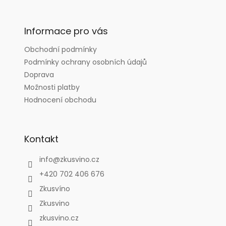
á
p
a
Informace pro vás
t
Obchodní podmínky
í
Podmínky ochrany osobních údajů
Doprava
Možnosti platby
Hodnocení obchodu
Kontakt
info
@
zkusvino.cz
+420 702 406 676
Zkusvíno
Zkusvino
zkusvino.cz