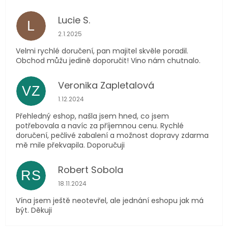
Lucie S.
L
Hodnocení obchodu je 5 z 5 hvězdiček.
2.1.2025
Velmi rychlé doručení, pan majitel skvěle poradil.
Obchod můžu jedině doporučit! Vino nám chutnalo.
Veronika Zapletalová
VZ
Hodnocení obchodu je 5 z 5 hvězdiček.
1.12.2024
Přehledný eshop, našla jsem hned, co jsem
potřebovala a navíc za příjemnou cenu. Rychlé
doručení, pečlivé zabalení a možnost dopravy zdarma
mě mile překvapila. Doporučuji
Robert Sobola
RS
Hodnocení obchodu je 5 z 5 hvězdiček.
18.11.2024
Vína jsem ještě neotevřel, ale jednání eshopu jak má
být. Děkuji