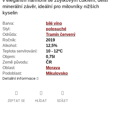
v elegantní harmonii se zbytkovým cukrem, delší
minerální závěr, ideální pro milovníky nižších
kyselin
Barva:
bílé víno
Styl:
polosuché
Odrůda:
Tramín červený
Ročník:
2019
Alkohol:
12,5%
Teplota servírování:
10 - 12ºC
Objem:
0,75l
Země původu:
ČR
Oblast:
Morava
Podoblast:
Mikulovsko
Detailní informace
ZEPTAT SE
HLÍDAT
SDÍLET