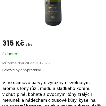
315 Kč
/ ks
Měrná
Skladem
cena:
Můžeme doručit do:
11.8.2026
Položka byla vyprodána…
Víno slámové barvy s výrazným květnatým
aroma s tóny růží, medu a sladkého koření,
v chuti plné, bohaté s ovocnými tóny zralých
meruněk a nádechem citrusové kůry, kyselina