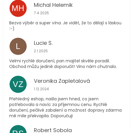
Michal Helemik
MH
Hodnocení obchodu je 5 z 5 hvězdiček.
7.4.2025
Bezva výběr a super vína. Je vidět, že to dělají s láskou
:-)
Lucie S.
L
Hodnocení obchodu je 5 z 5 hvězdiček.
2.1.2025
Velmi rychlé doručení, pan majitel skvěle poradil.
Obchod můžu jedině doporučit! Vino nám chutnalo.
Veronika Zapletalová
VZ
Hodnocení obchodu je 5 z 5 hvězdiček.
1.12.2024
Přehledný eshop, našla jsem hned, co jsem
potřebovala a navíc za příjemnou cenu. Rychlé
doručení, pečlivé zabalení a možnost dopravy zdarma
mě mile překvapila. Doporučuji
Robert Sobola