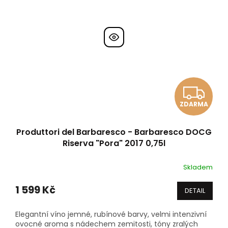
Z
ZDARMA
D
A
Produttori del Barbaresco - Barbaresco DOCG
Riserva "Pora" 2017 0,75l
R
Skladem
M
1 599 Kč
DETAIL
A
Elegantní víno jemné, rubínové barvy, velmi intenzivní
ovocné aroma s nádechem zemitosti, tóny zralých