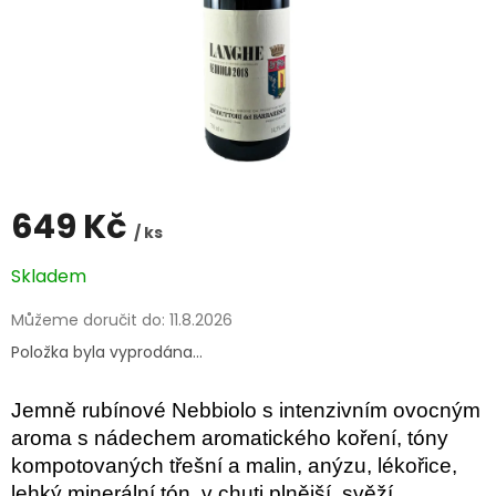
649 Kč
/ ks
Měrná
Skladem
cena:
Můžeme doručit do:
11.8.2026
Položka byla vyprodána…
Jemně rubínové Nebbiolo s intenzivním ovocným
aroma s nádechem aromatického koření, tóny
kompotovaných třešní a malin, anýzu, lékořice,
lehký minerální tón, v chuti plnější, svěží