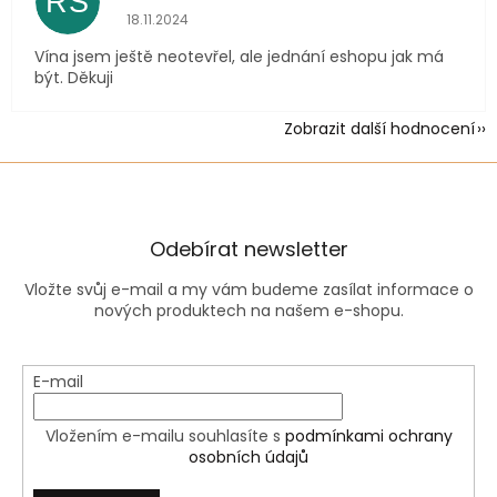
RS
Hodnocení obchodu je 5 z 5 hvězdiček.
18.11.2024
Vína jsem ještě neotevřel, ale jednání eshopu jak má
být. Děkuji
Zobrazit další hodnocení
Odebírat newsletter
Vložte svůj e-mail a my vám budeme zasílat informace o
nových produktech na našem e-shopu.
E-mail
Vložením e-mailu souhlasíte s
podmínkami ochrany
osobních údajů