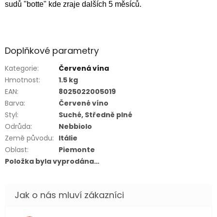
sudů "botte" kde zraje dalších 5 měsíců.
Doplňkové parametry
Kategorie
:
Červená vína
Hmotnost
:
1.5 kg
EAN
:
8025022005019
Barva
:
Červené víno
Styl
:
Suché, Středně plné
Odrůda
:
Nebbiolo
Země původu
:
Itálie
Oblast
:
Piemonte
Položka byla vyprodána…