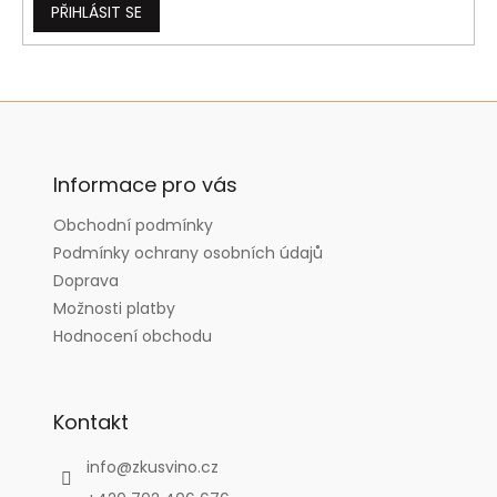
PŘIHLÁSIT SE
Z
á
p
a
Informace pro vás
t
Obchodní podmínky
í
Podmínky ochrany osobních údajů
Doprava
Možnosti platby
Hodnocení obchodu
Kontakt
info
@
zkusvino.cz