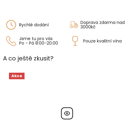
Doprava zdarma nad
Rychlé dodání
3000kč
Jsme tu pro vás
Pouze kvalitní vína
Po - Pá 8:00-20:00
A co ještě zkusit?
Akce