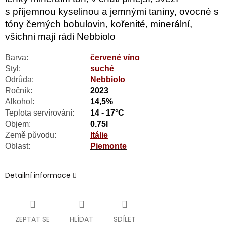
s příjemnou kyselinou a jemnými taniny, ovocné s
tóny černých bobulovin, kořenité, minerální,
všichni mají rádi Nebbiolo
Barva:
červené víno
Styl:
suché
Odrůda:
Nebbiolo
Ročník:
2023
Alkohol:
14,5%
Teplota servírování:
14 - 17°C
Objem:
0.75l
Země původu:
Itálie
Oblast:
Piemonte
Detailní informace
ZEPTAT SE
HLÍDAT
SDÍLET