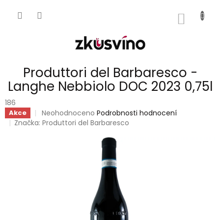
Přejít
na
NÁKUP
obsah
KOŠÍK
Produttori del Barbaresco -
Langhe Nebbiolo DOC 2023 0,75l
186
Průměrné
Neohodnoceno
Podrobnosti hodnocení
Akce
hodnocení
Značka:
Produttori del Barbaresco
produktu
je
0,0
z
5
hvězdiček.