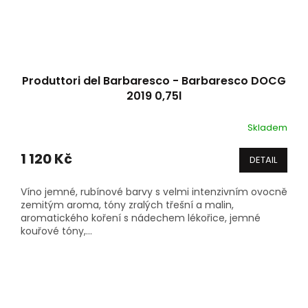
Produttori del Barbaresco - Barbaresco DOCG
2019 0,75l
Skladem
1 120 Kč
DETAIL
Víno jemné, rubínové barvy s velmi intenzivním ovocně
zemitým aroma, tóny zralých třešní a malin,
aromatického koření s nádechem lékořice, jemné
kouřové tóny,...