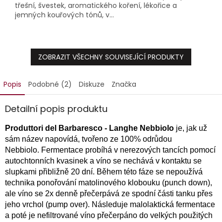
třešní, švestek, aromatického koření, lékořice a
jemných kouřových tónů, v...
ZOBRAZIT VŠECHNY SOUVISEJÍCÍ PRODUKTY
Popis
Podobné (2)
Diskuze
Značka
Detailní popis produktu
Produttori del Barbaresco - Langhe Nebbiolo
je, jak už
sám název napovídá, tvořeno ze 100% odrůdou
Nebbiolo. Fermentace probíhá v nerezových tancích pomocí
autochtonních kvasinek a víno se nechává v kontaktu se
slupkami přibližně 20 dní. Během této fáze se nepoužívá
technika ponořování matolinového klobouku (punch down),
ale víno se 2x denně přečerpává ze spodní části tanku přes
jeho vrchol (pump over). Následuje malolaktická fermentace
a poté je nefiltrované víno přečerpáno do velkých použitých