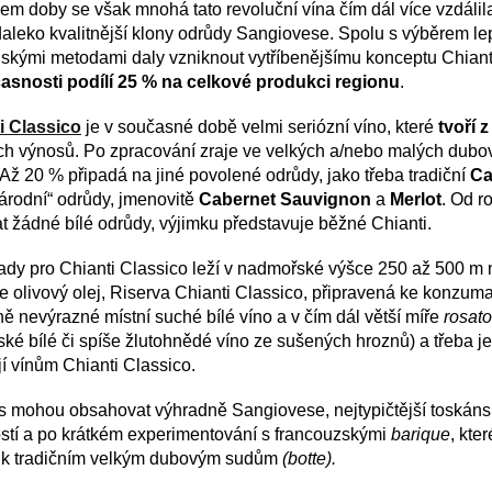
em doby se však mnohá tato revoluční vína čím dál více vzdálil
daleko kvalitnější klony odrůdy Sangiovese. Spolu s výběrem lep
elskými metodami daly vzniknout vytříbenějšímu konceptu Chianti
asnosti podílí 25 % na celkové produkci regionu
.
i Classico
je v současné době velmi seriózní víno, které
tvoří 
ch výnosů. Po zpracování zraje ve velkých a/nebo malých dubov
 Až 20 % připadá na jiné povolené odrůdy, jako třeba tradiční
Ca
árodní“ odrůdy, jmenovitě
Cabernet Sauvignon
a
Merlot
. Od r
at žádné bílé odrůdy, výjimku představuje běžné Chianti.
ady pro Chianti Classico leží v nadmořské výšce 250 až 500 m n
 olivový olej, Riserva Chianti Classico, připravená ke konzumac
ě nevýrazné místní suché bílé víno a v čím dál větší míře
rosat
lské bílé či spíše žlutohnědé víno ze sušených hroznů) a třeba j
í vínům Chianti Classico.
s mohou obsahovat výhradně Sangiovese, nejtypičtější toskánsk
ostí a po krátkém experimentování s francouzskými
barique
, kte
í k tradičním velkým dubovým sudům
(botte).