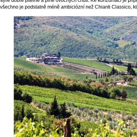
ejně dobře pitelné a plné ovocných chutí. Ke konzumaci je při
 všechno je podstatně méně ambiciózní než Chianti Classico, k