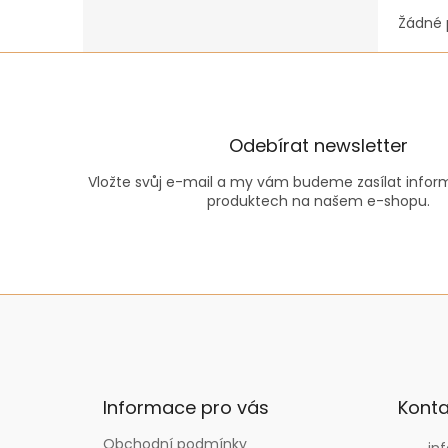
Žádné 
Odebírat newsletter
Vložte svůj e-mail a my vám budeme zasílat info
produktech na našem e-shopu.
Z
á
p
a
t
Informace pro vás
Konta
í
Obchodní podmínky
inf