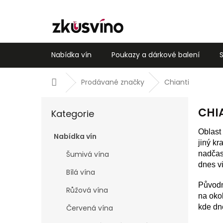
Přejít
na
obsah
Nabídka vín
Poukazy a dárkové balení
Domů
Prodávané značky
Chianti
P
Přeskočit
CHI
o
Kategorie
kategorie
s
Oblast
t
Nabídka vín
jiný kr
r
nadčaso
Šumivá vína
a
dnes vi
n
Bílá vína
n
Původn
í
Růžová vína
na oko
p
kde dne
Červená vína
a
n