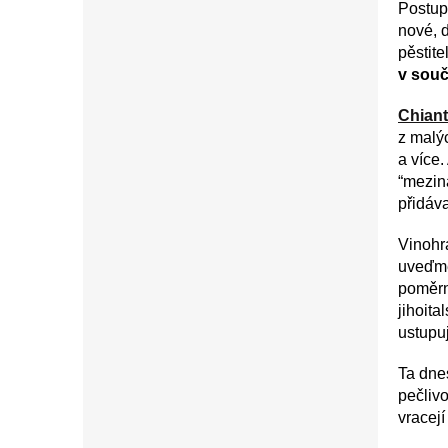
Postup
nové, 
pěstit
v souč
Chiant
z malý
a více.
“mezin
přidáv
Vinohr
uveďme
poměrn
jihoita
ustupuj
Ta dne
pečliv
vracej