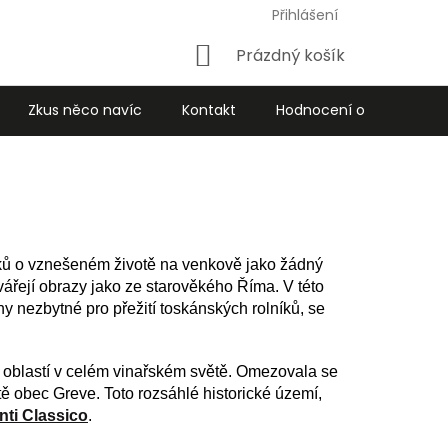
Přihlášení
Nákupní
Prázdný košík
košík
Zkus něco navíc
Kontakt
Hodnocení obchodu
níků o vznešeném životě na venkově jako žádný
ytvářejí obrazy jako ze starověkého Říma. V této
ny nezbytné pro přežití toskánských rolníků, se
 oblastí v celém vinařském světě. Omezovala se
ště obec Greve. Toto rozsáhlé historické území,
nti Classico
.