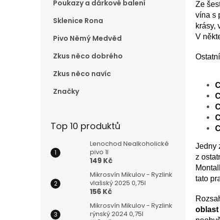
Poukazy a dárkové balení
Ze šest
e
vína s 
l
Sklenice Rona
krásy,
V někt
Pivo Němý Medvěd
Zkus něco dobrého
Ostatní
Zkus něco navíc
C
Značky
C
C
C
Top 10 produktů
C
Lenochod Nealkoholické
Jedny 
pivo 1l
z ostat
149 Kč
Montal
Mikrosvín Mikulov - Ryzlink
tato pr
vlašský 2025 0,75l
156 Kč
Rozsah
Mikrosvín Mikulov - Ryzlink
oblas
rýnský 2024 0,75l