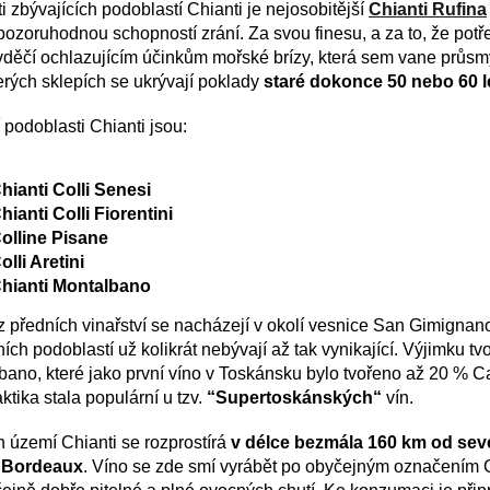
i zbývajících podoblastí Chianti je nejosobitější
Chianti Rufina
pozoruhodnou schopností zrání. Za svou finesu, a za to, že potře
 vděčí ochlazujícím účinkům mořské brízy, která sem vane prů
erých sklepích se ukrývají poklady
staré dokonce 50 nebo 60 le
 podoblasti Chianti jsou:
hianti Colli Senesi
hianti Colli Fiorentini
olline Pisane
olli Aretini
hianti Montalbano
z předních vinařství se nacházejí v okolí vesnice San Gimignano
ních podoblastí už kolikrát nebývají až tak vynikající. Výjimku tv
bano, které jako první víno v Toskánsku bylo tvořeno až 20 % 
aktika stala populární u tzv.
“Supertoskánských“
vín.
 území Chianti se rozprostírá
v délce bezmála 160 km od seve
t Bordeaux
. Víno se zde smí vyrábět po obyčejným označením Ch