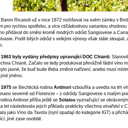
 Baron Ricasoli už v roce 1872 rozlišoval na svém zámku v Br
 pro rychlou spotřebu, a více ctižádostivou variantou vhodnou p
no přidávat do směsi kromě modrých odrůd Sangiovese a Canai
lvasie. Podíl bílých odrůd s velkými výnosy však stále stoupal, 
o.
 1963 byly vydány předpisy upravující DOC Chianti
. Stanovi
echna Chianti. Začalo se tedy produkovat převážně fádní víno 
 Bylo jasné, že buď bude třeba změnit nařízení, anebo musí místní
 jiné jméno.
 1975
se šlechtická rodina
Antinori
vzbouřila a uvedla na trh v
nano severně od Florencie – z odrůdy Sangiovese s malým pod
rodina Antinori přišla ještě se
Solaiou
vyznačující se obrácený
a let následovala jejich příkladu prakticky všechna vinařství v 
ala jako Vino da Tavola (nyní spadají do kategorie IGT) a přic
ící, jiné zase osobité.