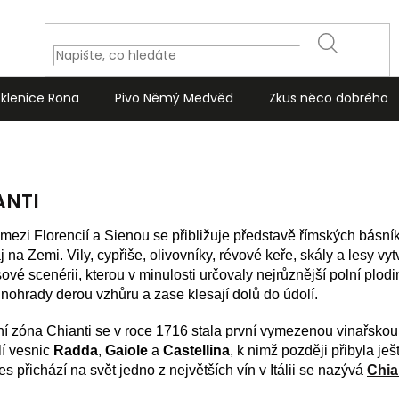
HLEDAT
Sklenice Rona
Pivo Němý Medvěd
Zkus něco dobrého
ANTI
 mezi Florencií a Sienou se přibližuje představě římských bás
aj na Zemi. Vily, cypřiše, olivovníky, révové keře, skály a lesy v
vé scenérii, kterou v minulosti určovaly nejrůznější polní plodi
nohrady derou vzhůru a zase klesají dolů do údolí.
í zóna Chianti se v roce 1716 stala první vymezenou vinařskou
lí vesnic
Radda
,
Gaiole
a
Castellina
, k nimž později přibyla je
s přichází na svět jedno z největších vín v Itálii se nazývá
Chia