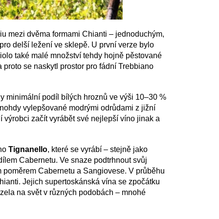
oliu mezi dvěma formami Chianti – jednoduchým,
ro delší ležení ve sklepě. U první verze bylo
olo také malé množství tehdy hojně pěstované
a proto se naskytl prostor pro fádní Trebbiano
ly minimální podíl bílých hroznů ve výši 10–30 %
mnohdy vylepšované modrými odrůdami z jižní
 výrobci začít vyrábět své nejlepší víno jinak a
íno
Tignanello
, které se vyrábí – stejně jako
ílem Cabernetu. Ve snaze podtrhnout svůj
m poměrem Cabernetu a Sangiovese. V průběhu
Chianti. Jejich supertoskánská vína se zpočátku
házela na svět v různých podobách – mnohé