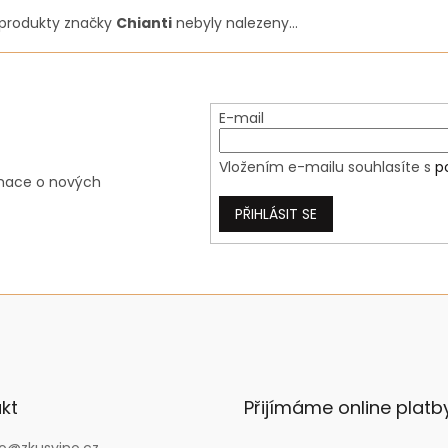
produkty značky
Chianti
nebyly nalezeny...
E-mail
Vložením e-mailu souhlasíte s
p
rmace o nových
PŘIHLÁSIT SE
kt
Přijímáme online platb
o
@
zkusvino.cz