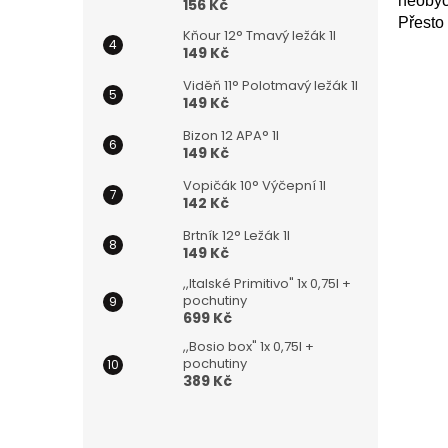
neobyč
156 Kč
Přesto
Kňour 12° Tmavý ležák 1l
149 Kč
Viděň 11° Polotmavý ležák 1l
149 Kč
Bizon 12 APA° 1l
149 Kč
Vopičák 10° Výčepní 1l
142 Kč
Brtník 12° Ležák 1l
149 Kč
,,Italské Primitivo" 1x 0,75l +
pochutiny
699 Kč
,,Bosio box" 1x 0,75l +
pochutiny
389 Kč