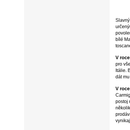
Slavný
určeným
povole
bílé Ma
toscan
V roce
pro vš
Itálie.
dát mu
V roce
Carmig
postoj 
několik
prodáv
vynikaj