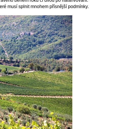
praveno během roku či dvou po nalahvování.
teré musí splnit mnohem přísnější podmínky.