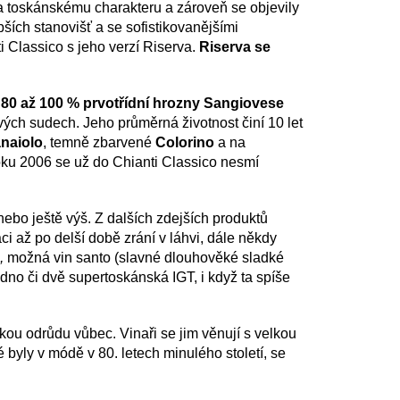
a toskánskému charakteru a zároveň se objevily
ších stanovišť a se sofistikovanějšími
 Classico s jeho verzí Riserva.
Riserva se
z 80 až 100 % prvotřídní hrozny Sangiovese
ých sudech. Jeho průměrná životnost činí 10 let
naiolo
, temně zbarvené
Colorino
a na
oku 2006 se už do Chianti Classico nesmí
ebo ještě výš. Z dalších zdejších produktů
i až po delší době zrání v láhvi, dále někdy
o,
možná vin santo (slavné dlouhověké sladké
edno či dvě supertoskánská IGT, i když ta spíše
ou odrůdu vůbec. Vinaři se jim věnují s velkou
ré byly v módě v 80. letech minulého století, se