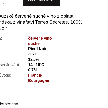
Přidat do košíku
uzské červené suché víno z oblasti
dska z vinařství Terres Secretes. 100%
Noir
a:
červené víno
suché
:
Pinot Noir
2021
:
12,5%
servírování:
14 - 16°C
0.75l
ůvodu:
Francie
Bourgogne
í informace