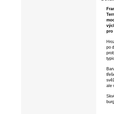
Fra
Ter
mod
výc
pro
Hroz
po d
prob
typi
Barv
třeš
svěž
ale 
Skvě
burg