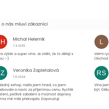
Michal Helemik
MH
L
Hodnocení obchodu je 5 z 5 hvězdiček.
7.4.2025
a výběr a super vína. Je vidět, že to dělají s
Velmi ry
ou :-)
Obchod m
Veronika Zapletalová
VZ
RS
Hodnocení obchodu je 5 z 5 hvězdiček.
1.12.2024
hledný eshop, našla jsem hned, co jsem
Vína jse
řebovala a navíc za příjemnou cenu. Rychlé
být. Děku
učení, pečlivé zabalení a možnost dopravy
rma mě mile překvapila. Doporučuji