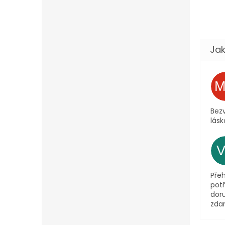
Bezv
lásk
Pře
pot
dor
zda