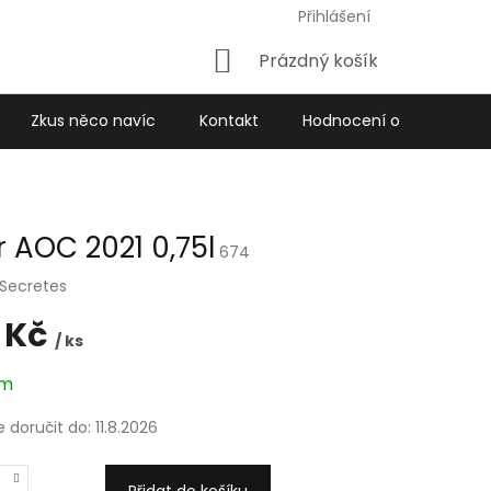
Přihlášení
Nákupní
Prázdný košík
košík
Zkus něco navíc
Kontakt
Hodnocení obchodu
 AOC 2021 0,75l
674
 Secretes
 Kč
/ ks
em
doručit do:
11.8.2026