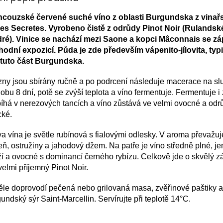
ncouzské červené suché víno z oblasti Burgundska z vinařs
res Secretes. Vyrobeno čistě z odrůdy Pinot Noir (Rulandsk
ré).
Vinice se nachází mezi Saone a kopci Mâconnais se zá
hodní expozicí. Půda je zde především vápenito-jílovita, typ
 tuto část Burgundska.
ny jsou sbírány ručně a po podrcení následuje macerace na s
obu 8 dní, potě se zvýší teplota a víno fermentuje. Fermentuje i 
íhá v nerezových tancích a víno zůstává ve velmi ovocné a od
cké.
a vína je světle rubínová s fialovými odlesky. V aroma převažu
eň, ostružiny a jahodový džem. Na patře je víno středně plné, j
í a ovocné s dominancí černého rybízu. Celkově jde o skvělý z
velmi příjemný Pinot Noir.
le doprovodí pečená nebo grilovaná masa, zvěřinové paštiky a
undský sýr Saint-Marcellin. Servírujte při teplotě 14°C.