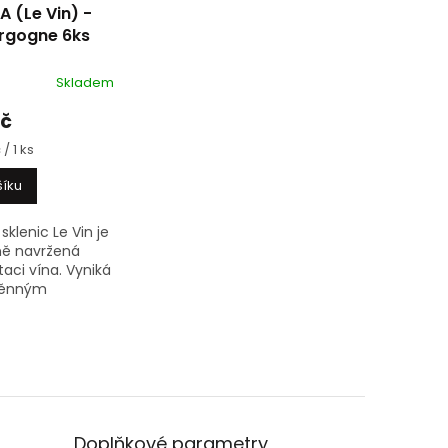
 (Le Vin) -
rgogne 6ks
Skladem
Kč
/ 1 ks
šíku
sklenic Le Vin je
ně navržená
aci vína. Vyniká
těnným
ením a
ckým tvarem
sobeným
ivým odrůdám
eničky si i přes...
Doplňkové parametry