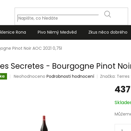
HLEDAT
Sklenice Rona
Pivo Němý Medvěd
Zkus něco dobrého
ogne Pinot Noir AOC 2021 0,75l
res Secretes - Bourgogne Pinot Noir
Průměrné
Neohodnoceno
Podrobnosti hodnocení
Značka:
Terres
ka
hodnocení
437
produktu
je
0,0
Měrná
Sklad
z
cena:
5
Můžeme 
hvězdiček.