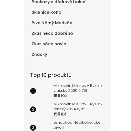
Poukazy a dárkové balení
e
l
Sklenice Rona
Pivo Němý Medvěd
Zkus něco dobrého
Zkus něco navíc
Značky
Top 10 produktů
Mikrosvín Mikulov - Ryzlink
vlašský 2025 0,75l
156 Kč
Mikrosvín Mikulov - Ryzlink
rýnský 2024 0,75l
156 Kč
Lenochod Nealkoholické
pivo 1l