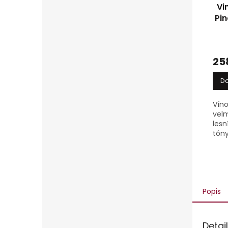
Vi
Pin
25
Do
Víno
velm
lesn
tón
ovo
koře
půdy
ovo
tóny.
Popis
Detai