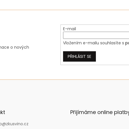
E-mail
Vložením e-mailu souhlasíte s
p
rmace o nových
PŘIHLÁSIT SE
kt
Přijímáme online platb
o
@
zkusvino.cz