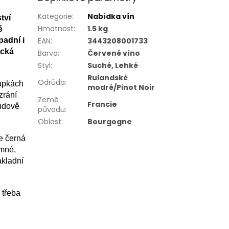
Kategorie
:
Nabídka vín
tví
Hmotnost
:
1.5 kg
é
padní i
EAN
:
3443208001733
ická
Barva
:
Červené víno
Styl
:
Suché, Lehké
Rulandské
Odrůda
:
lupkách
modré/Pinot Noir
zrání
Země
Francie
růdově
původu
:
Oblast
:
Bourgogne
je černá
emné,
ákladní
 třeba