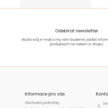
Odebírat newsletter
Vložte svůj e-mail a my vám budeme zasílat info
produktech na našem e-shopu.
Z
á
p
a
t
Informace pro vás
Konta
í
Obchodní podmínky
inf