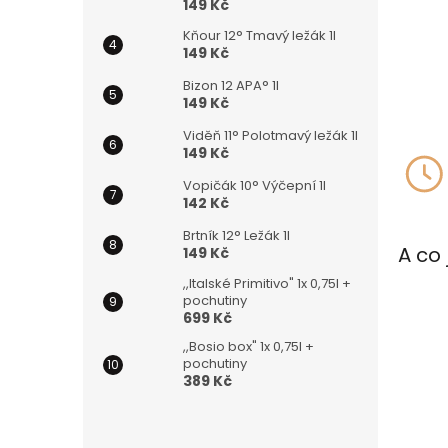
149 Kč
Kňour 12° Tmavý ležák 1l
149 Kč
Bizon 12 APA° 1l
149 Kč
Viděň 11° Polotmavý ležák 1l
149 Kč
Vopičák 10° Výčepní 1l
142 Kč
Brtník 12° Ležák 1l
A co 
149 Kč
,,Italské Primitivo" 1x 0,75l +
pochutiny
699 Kč
,,Bosio box" 1x 0,75l +
pochutiny
389 Kč