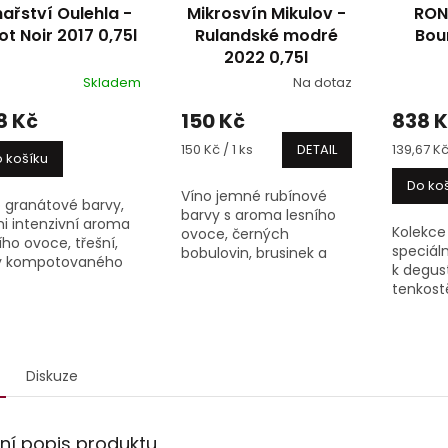
nařství Oulehla -
Mikrosvín Mikulov -
RONA
ot Noir 2017 0,75l
Rulandské modré
Bou
2022 0,75l
Skladem
Na dotaz
8 Kč
150 Kč
838 
Měrná
Měrná
150 Kč / 1 ks
DETAIL
139,67 Kč 
 košíku
cena:
cena:
Do ko
Víno jemné rubínové
 granátové barvy,
barvy s aroma lesního
i intenzivní aroma
Kolekce 
ovoce, černých
ího ovoce, třešní,
speciál
bobulovin, brusinek a
y kompotovaného
k degust
švestek, v chuti spíše
ce, aromatického
tenkos
lehčí, ovocné se
ní, kakaa či lesní
proved
šťavnatou střední
, v chuti plnější,
specifi
kyselinou a zralým
cně zemité, opět
přizpů
středním taninem,...
..
jednotl
Diskuze
vína. Skl
lní popis produktu