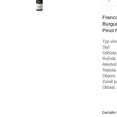
Franco
Burgun
Pinot 
Typ vín
Styl:
Odrůda
Ročník:
Alkohol
Teplota 
Objem:
Země p
Oblast:
Detailn