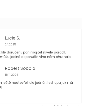
Lucie S.
Hodnocení obchodu je 5 z 5 hvězdiček.
2.1.2025
chlé doručení, pan majitel skvěle poradil.
ůžu jedině doporučit! Vino nám chutnalo.
Robert Sobola
Hodnocení obchodu je 5 z 5 hvězdiček.
18.11.2024
m ještě neotevřel, ale jednání eshopu jak má
ji