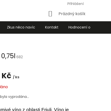
Přihlášení
Nákupní
Prázdný košík
košík
Zkus něco navíc
Kontakt
Hodnocení obchodu
0,75l
682
 Kč
/ ks
dáno
 byla vyprodána…
mivé víno z oblasti Friuli. Víno je