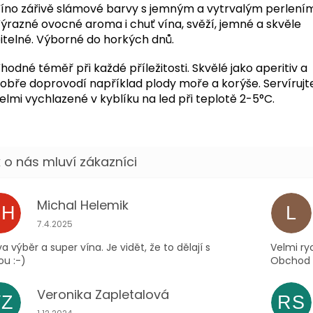
íno zářivě slámové barvy s jemným a vytrvalým perlením
ýrazné ovocné aroma i chuť vína, svěží, jemné a skvěle
itelné. Výborné do horkých dnů.
hodné téměř při každé příležitosti. Skvělé jako aperitiv a
obře doprovodí například plody moře a korýše. Servírujt
elmi vychlazené v kyblíku na led při teplotě 2-5°C.
Michal Helemik
MH
L
Hodnocení obchodu je 5 z 5 hvězdiček.
7.4.2025
a výběr a super vína. Je vidět, že to dělají s
Velmi ry
ou :-)
Obchod m
Veronika Zapletalová
VZ
RS
Hodnocení obchodu je 5 z 5 hvězdiček.