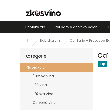
Přejít
na
obsah
Nabídka vín
Poukazy a dárkové balení
Domů
Nabídka vín
Ca' Tullio - Prosecco E
P
Přeskočit
Ca'
o
Kategorie
kategorie
s
Tip
t
Nabídka vín
r
Šumivá vína
a
n
Bílá vína
n
í
Růžová vína
p
Červená vína
a
n