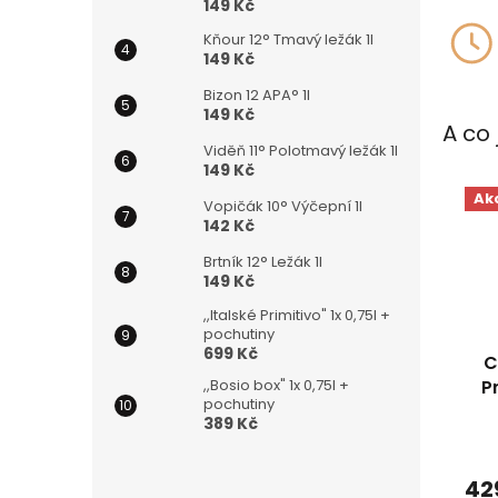
149 Kč
Kňour 12° Tmavý ležák 1l
149 Kč
Bizon 12 APA° 1l
149 Kč
A co 
Viděň 11° Polotmavý ležák 1l
149 Kč
Ak
Vopičák 10° Výčepní 1l
142 Kč
Brtník 12° Ležák 1l
149 Kč
,,Italské Primitivo" 1x 0,75l +
pochutiny
699 Kč
C
,,Bosio box" 1x 0,75l +
P
pochutiny
389 Kč
42