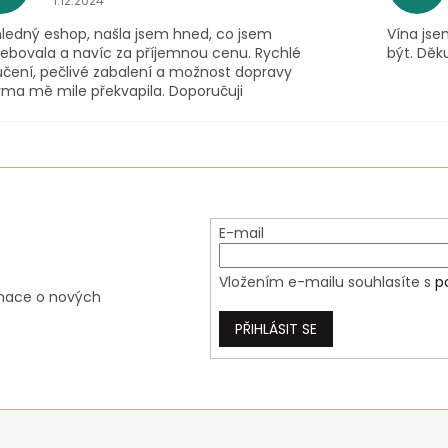
1.12.2024
hledný eshop, našla jsem hned, co jsem
Vína jse
řebovala a navíc za příjemnou cenu. Rychlé
být. Děku
učení, pečlivé zabalení a možnost dopravy
rma mě mile překvapila. Doporučuji
E-mail
Vložením e-mailu souhlasíte s
p
rmace o nových
PŘIHLÁSIT SE