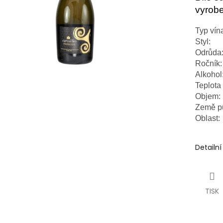
vyrobe
Typ vín
Styl:
Odrůda
Ročník:
Alkohol
Teplota 
Objem:
Země p
Oblast:
Detailn
TISK