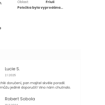
Oblast
:
Friuli
.
Položka byla vyprodána…
e
Lucie S.
Hodnocení obchodu je 5 z 5 hvězdiček.
2.1.2025
chlé doručení, pan majitel skvěle poradil.
ůžu jedině doporučit! Vino nám chutnalo.
Robert Sobola
Hodnocení obchodu je 5 z 5 hvězdiček.