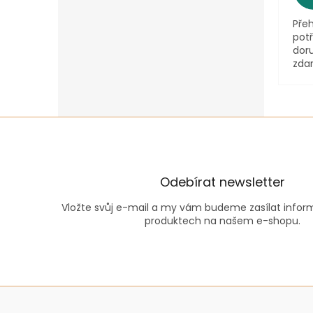
Pře
pot
dor
zda
Odebírat newsletter
Vložte svůj e-mail a my vám budeme zasílat info
produktech na našem e-shopu.
Z
á