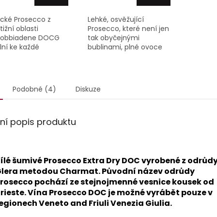
ické Prosecco z
Lehké, osvěžující
tižní oblasti
Prosecco, které není jen
dobbiadene DOCG
tak obyčejnými
lní ke každé
bublinami, plné ovoce
ežitosti, lehké a
s nádechem zralých
naté, v aroma i
broskví, citrusů a
i najdete tóny
zelených jablek,
usů a zralých
doplněné o jemné
Podobné (4)
Diskuze
ných jablek spolu s...
krémové a kvasnicové...
lní popis produktu
ílé šumivé Prosecco Extra Dry DOC vyrobené z odrůd
lera metodou Charmat. Původní název odrůdy
rosecco pochází ze stejnojmenné vesnice kousek od
rieste. Vína Prosecco DOC je možné vyrábět pouze v
egionech Veneto and Friuli Venezia Giulia.