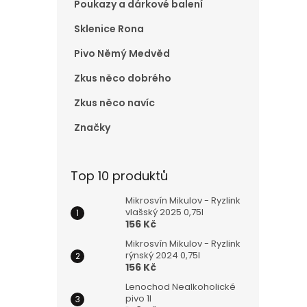
Poukazy a dárkové balení
e
l
Sklenice Rona
Pivo Němý Medvěd
Zkus něco dobrého
Zkus něco navíc
Značky
Top 10 produktů
Mikrosvín Mikulov - Ryzlink
vlašský 2025 0,75l
156 Kč
Mikrosvín Mikulov - Ryzlink
rýnský 2024 0,75l
156 Kč
Lenochod Nealkoholické
pivo 1l