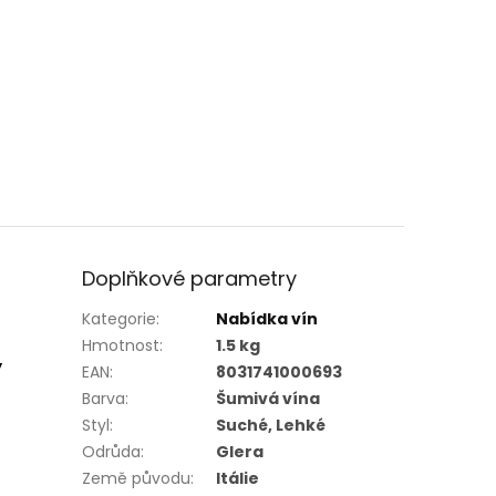
Doplňkové parametry
Kategorie
:
Nabídka vín
Hmotnost
:
1.5 kg
y
EAN
:
8031741000693
Barva
:
Šumivá vína
Styl
:
Suché, Lehké
Odrůda
:
Glera
Země původu
:
Itálie