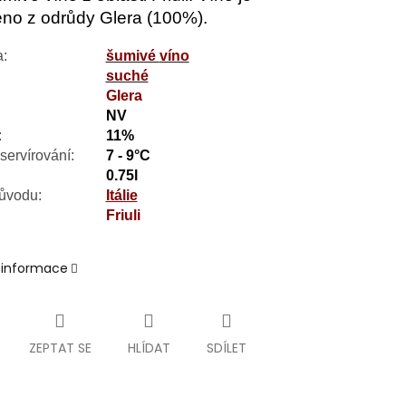
no z odrůdy Glera (100%).
a:
šumivé
víno
suché
:
Glera
NV
:
11%
servírování:
7 - 9°C
0.75l
ůvodu:
Itálie
Friuli
í informace
ZEPTAT SE
HLÍDAT
SDÍLET