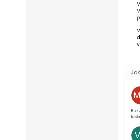
V
V
p
V
d
v
Bezv
lásk