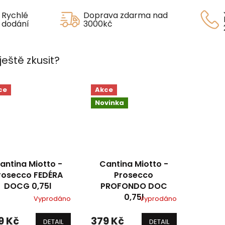
Rychlé
Doprava zdarma nad
dodání
3000kč
ještě zkusit?
ce
Akce
Novinka
antina Miotto -
Cantina Miotto -
rosecco FEDÉRA
Prosecco
DOCG 0,75l
PROFONDO DOC
0,75l
Vyprodáno
Vyprodáno
9 Kč
379 Kč
DETAIL
DETAIL