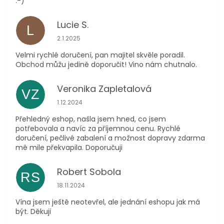
:-)
Lucie S.
L
Hodnocení obchodu je 5 z 5 hvězdiček.
2.1.2025
Velmi rychlé doručení, pan majitel skvěle poradil.
Obchod můžu jedině doporučit! Vino nám chutnalo.
Veronika Zapletalová
VZ
Hodnocení obchodu je 5 z 5 hvězdiček.
1.12.2024
Přehledný eshop, našla jsem hned, co jsem
potřebovala a navíc za příjemnou cenu. Rychlé
doručení, pečlivé zabalení a možnost dopravy zdarma
mě mile překvapila. Doporučuji
Robert Sobola
RS
Hodnocení obchodu je 5 z 5 hvězdiček.
18.11.2024
Vína jsem ještě neotevřel, ale jednání eshopu jak má
být. Děkuji