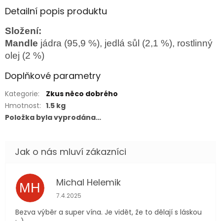
Detailní popis produktu
Složení:
Mandle
jádra (95,9 %), jedlá sůl (2,1 %), rostlinný
olej (2 %)
Doplňkové parametry
Kategorie
:
Zkus něco dobrého
Hmotnost
:
1.5 kg
Položka byla vyprodána…
Michal Helemik
MH
Hodnocení obchodu je 5 z 5 hvězdiček.
7.4.2025
Bezva výběr a super vína. Je vidět, že to dělají s láskou