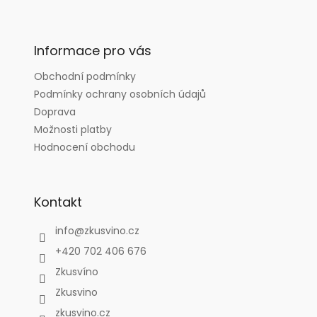
Z
á
p
a
Informace pro vás
t
Obchodní podmínky
í
Podmínky ochrany osobních údajů
Doprava
Možnosti platby
Hodnocení obchodu
Kontakt
info
@
zkusvino.cz
+420 702 406 676
Zkusvíno
Zkusvino
zkusvino.cz