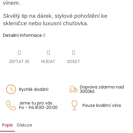
vínem.
Skvělý tip na dárek, stylové pohoštění ke
skleničce nebo luxusní chuťovka.
Detailní informace
ZEPTAT SE
HLÍDAT
SDÍLET
Doprava zdarma nad
Rychlé dodání
3000kč
Jsme tu pro vás
Pouze kvalitní vína
Po - Pá 8:00-20:00
Popis
Diskuze