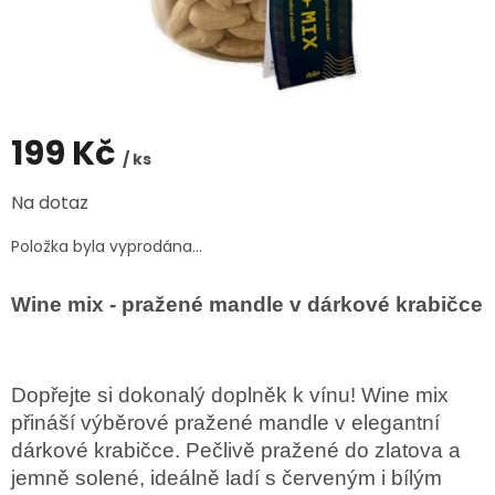
199 Kč
/ ks
Měrná
Na dotaz
cena:
Položka byla vyprodána…
Wine mix - pražené mandle v dárkové krabičce
Dopřejte si dokonalý doplněk k vínu! Wine mix
přináší výběrové pražené mandle v elegantní
dárkové krabičce. Pečlivě pražené do zlatova a
jemně solené, ideálně ladí s červeným i bílým