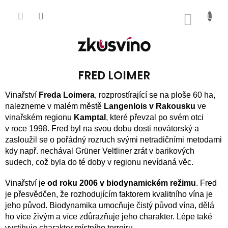
Přejít
na
NÁKUP
obsah
KOŠÍK
FRED LOIMER
Vinařství
Freda Loimera
, rozprostírající se na ploše 60 ha,
nalezneme v malém městě
Langenlois v Rakousku
ve
vinařském regionu
Kamptal
, které převzal po svém otci
v roce 1998. Fred byl na svou dobu dosti novátorský a
zasloužil se o pořádný rozruch svými netradičními metodami
kdy např. nechával Grüner Veltliner zrát v barikových
sudech, což byla do té doby v regionu nevídaná věc.
Vinařství je
od roku 2006 v biodynamickém režimu
. Fred
je přesvědčen, že rozhodujícím faktorem kvalitního vína je
jeho původ. Biodynamika umocňuje čistý původ vína, dělá
ho více živým a více zdůrazňuje jeho charakter. Lépe také
vystihuje charakter místního terroiru.