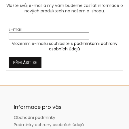
Vložte svůj e-mail a my vám budeme zasílat informace o
nových produktech na našem e-shopu.
E-mail
Vložením e-mailu souhlasíte s
podmínkami ochrany
osobních údajů
PŘIHLÁSIT SE
Z
á
p
a
Informace pro vás
t
Obchodní podmínky
í
Podmínky ochrany osobních údajů