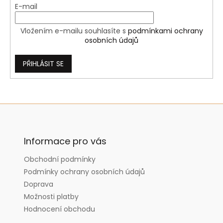
y
E-mail
v
ý
Vložením e-mailu souhlasíte s
podmínkami ochrany
p
osobních údajů
i
s
u
PŘIHLÁSIT SE
Z
á
p
a
Informace pro vás
t
Obchodní podmínky
í
Podmínky ochrany osobních údajů
Doprava
Možnosti platby
Hodnocení obchodu