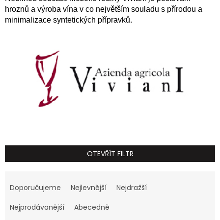
hroznů a výroba vína v co největším souladu s přírodou a
minimalizace syntetických přípravků.
OTEVŘÍT FILTR
Ř
a
Doporučujeme
Nejlevnější
Nejdražší
z
e
Nejprodávanější
Abecedně
n