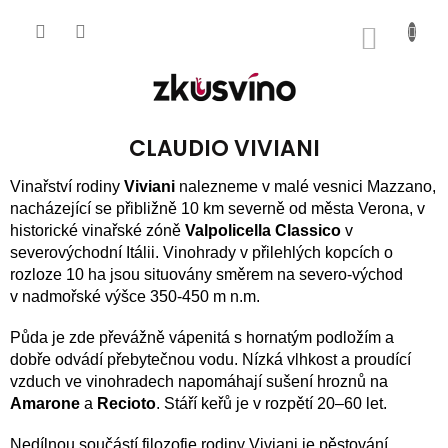
Přejít
na
NÁKUP
obsah
KOŠÍK
CLAUDIO VIVIANI
Vinařství rodiny
Viviani
nalezneme v malé vesnici Mazzano,
nacházející se přibližně 10 km severně od města Verona, v
historické vinařské zóně
Valpolicella Classico
v
severovýchodní Itálii. Vinohrady v přilehlých kopcích o
rozloze 10 ha jsou situovány směrem na severo-východ
v nadmořské výšce 350-450 m n.m.
Půda je zde převážně vápenitá s hornatým podložím a
dobře odvádí přebytečnou vodu. Nízká vlhkost a proudící
vzduch ve vinohradech napomáhají sušení hroznů na
Amarone
a
Recioto
. Stáří keřů je v rozpětí 20–60 let.
Nedílnou součástí filozofie rodiny Viviani je pěstování