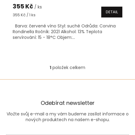
355 Kč
/ ks
DETAIL
Měrná
355 Kč / 1 ks
cena:
Barva: červené víno Styl: suché Odrůda: Corvina
Rondinella Ročník: 2021 Alkohol: 13% Teplota
servírování: 15 - 18°C Objem:...
1
položek celkem
O
v
l
á
d
a
Odebírat newsletter
c
í
Vložte svůj e-mail a my vám budeme zasílat informace o
p
nových produktech na našem e-shopu.
r
v
k