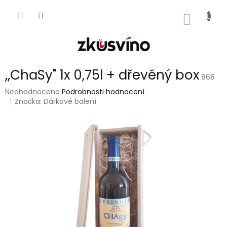
Přejít
na
NÁKUP
obsah
KOŠÍK
,,ChaSy" 1x 0,75l + dřevěný box
868
Průměrné
Neohodnoceno
Podrobnosti hodnocení
hodnocení
Značka:
Dárkové balení
produktu
je
0,0
z
5
hvězdiček.