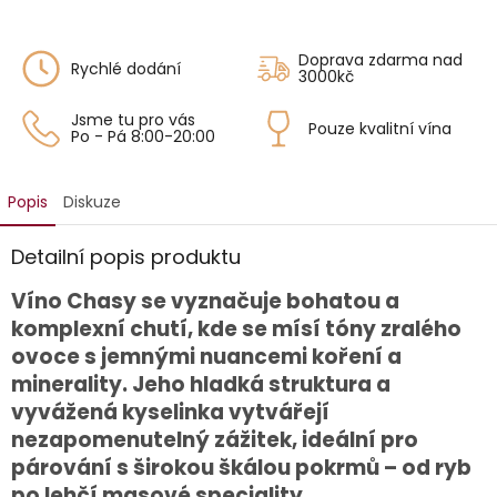
Doprava zdarma nad
Rychlé dodání
3000kč
Jsme tu pro vás
Pouze kvalitní vína
Po - Pá 8:00-20:00
Popis
Diskuze
Detailní popis produktu
Víno Chasy se vyznačuje bohatou a
komplexní chutí, kde se mísí tóny zralého
ovoce s jemnými nuancemi koření a
minerality. Jeho hladká struktura a
vyvážená kyselinka vytvářejí
nezapomenutelný zážitek, ideální pro
párování s širokou škálou pokrmů – od ryb
po lehčí masové speciality.