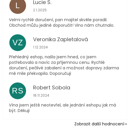
Lucie S.
L
Hodnocení obchodu je 5 z 5 hvězdiček.
2.1.2025
Velmi rychlé doručení, pan majitel skvěle poradil.
Obchod můžu jedině doporučit! Vino nám chutnalo.
Veronika Zapletalová
VZ
Hodnocení obchodu je 5 z 5 hvězdiček.
1.12.2024
Přehledný eshop, našla jsem hned, co jsem
potřebovala a navíc za příjemnou cenu. Rychlé
doručení, pečlivé zabalení a možnost dopravy zdarma
mě mile překvapila. Doporučuji
Robert Sobola
RS
Hodnocení obchodu je 5 z 5 hvězdiček.
18.11.2024
Vína jsem ještě neotevřel, ale jednání eshopu jak má
být. Děkuji
Zobrazit další hodnocení