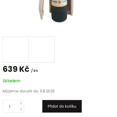
639 Kč
/ ks
Měrná
Skladem
cena:
Můžeme doručit do:
11.8.2026
Přidat do košíku