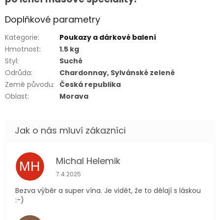
Doplňkové parametry
Kategorie
:
Poukazy a dárkové balení
Hmotnost
:
1.5 kg
Styl
:
Suché
Odrůda
:
Chardonnay, Sylvánské zelené
Země původu
:
Česká republika
Oblast
:
Morava
Michal Helemik
MH
Hodnocení obchodu je 5 z 5 hvězdiček.
7.4.2025
Bezva výběr a super vína. Je vidět, že to dělají s láskou
:-)