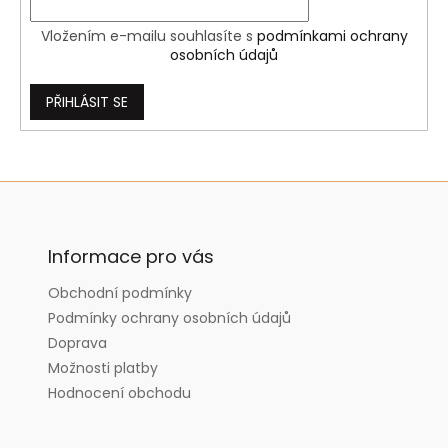
Vložením e-mailu souhlasíte s
podmínkami ochrany
osobních údajů
PŘIHLÁSIT SE
Z
á
p
a
Informace pro vás
t
Obchodní podmínky
í
Podmínky ochrany osobních údajů
Doprava
Možnosti platby
Hodnocení obchodu