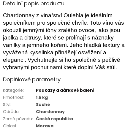
Detailní popis produktu
Chardonnay z vinařství Oulehla je ideálním
společníkem pro společné chvíle. Toto víno vás
okouzlí jemnými tóny zralého ovoce, jako jsou
jablka a citrusy, které se prolínají s náznaky
vanilky a jemného koření. Jeho hladká textury a
vyvážená kyselinka přinášejí osvěžení a
eleganci. Vychutnejte si ho společně s pečlivě
vybranými pochutinami které doplní Váš stůl.
Doplňkové parametry
Kategorie
:
Poukazy a dárkové balení
Hmotnost
:
1.5 kg
Styl
:
Suché
Odrůda
:
Chardonnay
Země původu
:
Česká republika
Oblast
:
Morava