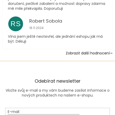
doručení, pečlivé zabalení a možnost dopravy zdarma
mě mile překvapila. Doporučuji
Robert Sobola
RS
Hodnocení obchodu je 5 z 5 hvězdiček.
18.11.2024
Vína jsem ještě neotevřel, ale jednání eshopu jak má
být. Děkuji
Zobrazit další hodnocení
Odebírat newsletter
Vložte svůj e-mail a my vám budeme zasílat informace o
nových produktech na našem e-shopu.
E-mail