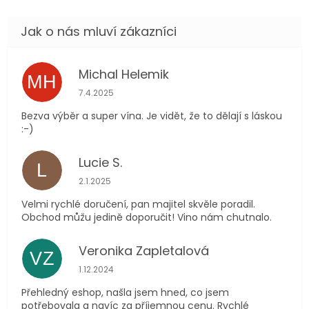
Michal Helemik
MH
Hodnocení obchodu je 5 z 5 hvězdiček.
7.4.2025
Bezva výběr a super vína. Je vidět, že to dělají s láskou
:-)
Lucie S.
L
Hodnocení obchodu je 5 z 5 hvězdiček.
2.1.2025
Velmi rychlé doručení, pan majitel skvěle poradil.
Obchod můžu jedině doporučit! Vino nám chutnalo.
Veronika Zapletalová
VZ
Hodnocení obchodu je 5 z 5 hvězdiček.
1.12.2024
Přehledný eshop, našla jsem hned, co jsem
potřebovala a navíc za příjemnou cenu. Rychlé