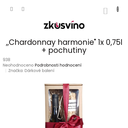
Přejít
na
NÁKUP
obsah
KOŠÍK
,,Chardonnay harmonie" 1x 0,75l
+ pochutiny
938
Průměrné
Neohodnoceno
Podrobnosti hodnocení
hodnocení
Značka:
Dárkové balení
produktu
je
0,0
z
5
hvězdiček.