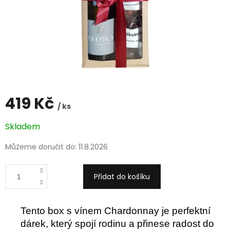
419 Kč
/ ks
Měrná
Skladem
cena:
Můžeme doručit do:
11.8.2026
Přidat do košíku
Tento box s vínem Chardonnay je perfektní
dárek, který spojí rodinu a přinese radost do