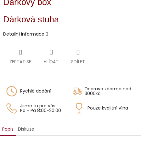
Dárkový box
Dárková stuha
Detailní informace
ZEPTAT SE
HLÍDAT
SDÍLET
Doprava zdarma nad
Rychlé dodání
3000kč
Jsme tu pro vás
Pouze kvalitní vína
Po - Pá 8:00-20:00
Popis
Diskuze