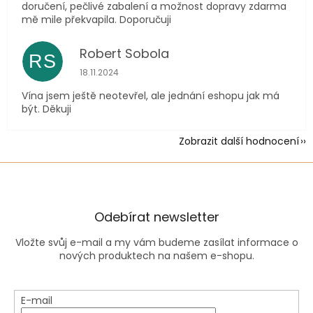
doručení, pečlivé zabalení a možnost dopravy zdarma
mě mile překvapila. Doporučuji
Robert Sobola
RS
Hodnocení obchodu je 5 z 5 hvězdiček.
18.11.2024
Vína jsem ještě neotevřel, ale jednání eshopu jak má
být. Děkuji
Zobrazit další hodnocení
Odebírat newsletter
Vložte svůj e-mail a my vám budeme zasílat informace o
nových produktech na našem e-shopu.
E-mail