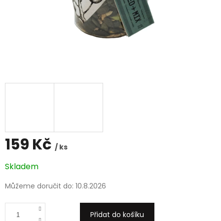
159 Kč
/ ks
Měrná
Skladem
cena:
Můžeme doručit do:
10.8.2026
Přidat do košíku