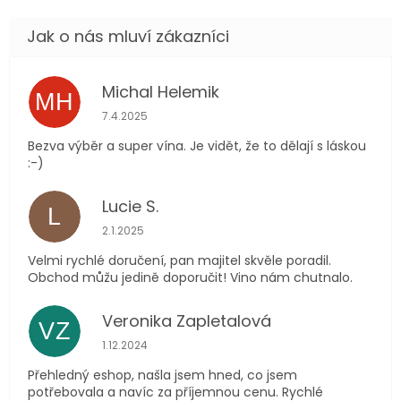
Michal Helemik
MH
Hodnocení obchodu je 5 z 5 hvězdiček.
7.4.2025
Bezva výběr a super vína. Je vidět, že to dělají s láskou
:-)
Lucie S.
L
Hodnocení obchodu je 5 z 5 hvězdiček.
2.1.2025
Velmi rychlé doručení, pan majitel skvěle poradil.
Obchod můžu jedině doporučit! Vino nám chutnalo.
Veronika Zapletalová
VZ
Hodnocení obchodu je 5 z 5 hvězdiček.
1.12.2024
Přehledný eshop, našla jsem hned, co jsem
potřebovala a navíc za příjemnou cenu. Rychlé