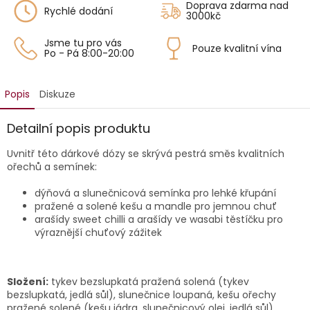
Doprava zdarma nad
Rychlé dodání
3000kč
Jsme tu pro vás
Pouze kvalitní vína
Po - Pá 8:00-20:00
Popis
Diskuze
Detailní popis produktu
Uvnitř této dárkové dózy se skrývá pestrá směs kvalitních
ořechů a semínek:
dýňová a slunečnicová semínka pro lehké křupání
pražené a solené kešu a mandle pro jemnou chuť
arašídy sweet chilli a arašídy ve wasabi těstíčku pro
výraznější chuťový zážitek
Složení:
tykev bezslupkatá pražená solená (tykev
bezslupkatá, jedlá sůl), slunečnice loupaná, kešu ořechy
pražené solené (kešu jádra, slunečnicový olej, jedlá sůl),