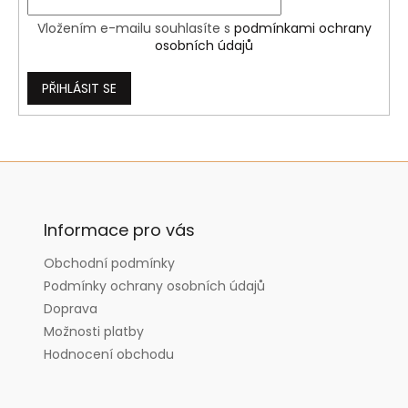
Vložením e-mailu souhlasíte s
podmínkami ochrany
osobních údajů
PŘIHLÁSIT SE
Z
á
p
a
Informace pro vás
t
Obchodní podmínky
í
Podmínky ochrany osobních údajů
Doprava
Možnosti platby
Hodnocení obchodu