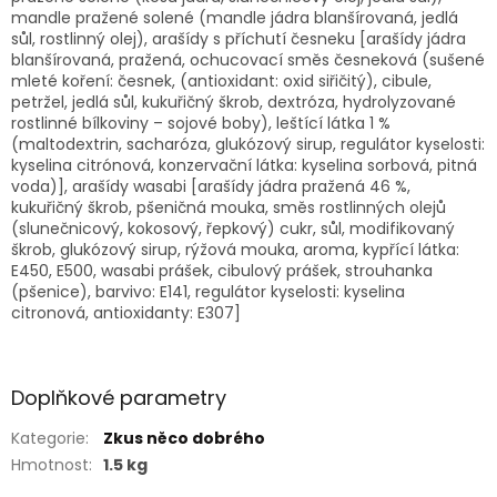
mandle pražené solené (mandle jádra blanšírovaná, jedlá
sůl, rostlinný olej), arašídy s příchutí česneku [arašídy jádra
blanšírovaná, pražená, ochucovací směs česneková (sušené
mleté koření: česnek, (antioxidant: oxid siřičitý), cibule,
petržel, jedlá sůl, kukuřičný škrob, dextróza, hydrolyzované
rostlinné bílkoviny – sojové boby), leštící látka 1 %
(maltodextrin, sacharóza, glukózový sirup, regulátor kyselosti:
kyselina citrónová, konzervační látka: kyselina sorbová, pitná
voda)], arašídy wasabi [arašídy jádra pražená 46 %,
kukuřičný škrob, pšeničná mouka, směs rostlinných olejů
(slunečnicový, kokosový, řepkový) cukr, sůl, modifikovaný
škrob, glukózový sirup, rýžová mouka, aroma, kypřící látka:
E450, E500, wasabi prášek, cibulový prášek, strouhanka
(pšenice), barvivo: E141, regulátor kyselosti: kyselina
citronová, antioxidanty: E307]
Doplňkové parametry
Kategorie
:
Zkus něco dobrého
Hmotnost
:
1.5 kg