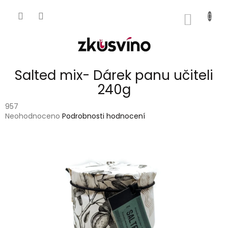
Přejít
na
NÁKUP
obsah
KOŠÍK
Salted mix- Dárek panu učiteli
240g
957
Průměrné
Neohodnoceno
Podrobnosti hodnocení
hodnocení
produktu
je
0,0
z
5
hvězdiček.