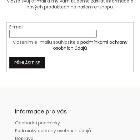
Vložte svůj e-mail a my vám budeme zasílat informace o
p
nových produktech na našem e-shopu.
r
v
k
y
E-mail
v
ý
Vložením e-mailu souhlasíte s
podmínkami ochrany
p
osobních údajů
i
s
u
PŘIHLÁSIT SE
Z
á
p
a
Informace pro vás
t
Obchodní podmínky
í
Podmínky ochrany osobních údajů
Doprava