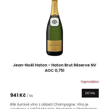
i
d
s
u
p
k
r
t
o
ů
d
u
k
t
ů
Jean-Noël Haton - Haton Brut Réserve NV
AOC 0,75l
Vyprodáno
DETAIL
941 Kč
/ ks
Bílé šumivé víno z oblasti Champagne. Víno je
vyrobeno z odrůd Meunier, Pinot Noir a Chardonnay.