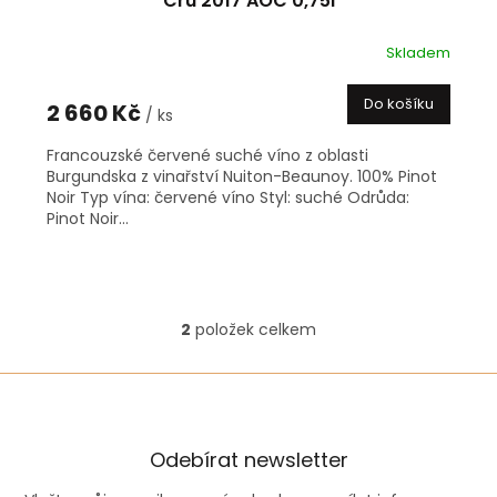
Cru 2017 AOC 0,75l
Skladem
Do košíku
2 660 Kč
/ ks
Francouzské červené suché víno z oblasti
Burgundska z vinařství Nuiton-Beaunoy. 100% Pinot
Noir Typ vína: červené víno Styl: suché Odrůda:
Pinot Noir...
2
položek celkem
O
v
l
á
d
a
Odebírat newsletter
c
í