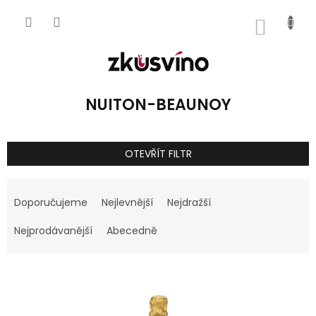
Přejít
na
NÁKUP
obsah
KOŠÍK
NUITON-BEAUNOY
OTEVŘÍT FILTR
Ř
a
Doporučujeme
Nejlevnější
Nejdražší
z
e
Nejprodávanější
Abecedně
n
í
V
p
ý
r
p
o