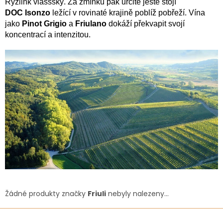
Ryzlink vlaššský. Za zmínku pak určitě ještě stojí
DOC Isonzo
ležící v rovinaté krajině poblíž pobřeží. Vína
jako
Pinot Grigio
a
Friulano
dokáží překvapit svojí
koncentrací a intenzitou.
Žádné produkty značky
Friuli
nebyly nalezeny...