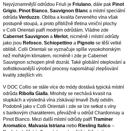
Nejvýznamnější odrůdou Friuli je
Friulano
, dále pak
Pinot
Grigio
,
Pinot Bianco
,
Sauvignon Blanc
a místní speciální
odrůda
Verduzzo
. Obliba a kvalita červeného vína však
postupně stoupá, a proto přibližně třetina viniční plochy
v Colli Orientali patří modrým odrůdám. Vládne zde
Cabernet
Sauvignon
a
Merlot
, nicméně i místní odrůdy
jako jsou
Refosco
,
Schiopettino
a
Pignolo
se těší velké
oblibě. Colli Orientali se vyznačuje spíše vysokohorským
než mořským klimatem, nicméně i zde je Cabernet
Sauvignon schopen plně dozrát. Také globální oteplování a
sofistikovanější výrobní procesy napomáhají zlepšování
kvality zdejších vín.
V DOC Collio se stále více do módy dostává typická místní
odrůda
Ribolla Gialla
. Mnohdy se nechává kvasit na
slupkách a výsledná vína získávají tmavě žlutý odstín.
Podobně jako v Colli Orientali i zde se lze setkat s víny
s barikovým charakterem, převážně u odrůd Chardonnay a
Pinot Bianco. Mezi další místní odrůdy patří
Traminer
Aromatico
,
Malvasia Istriana
nebo
Riesling Italico
–