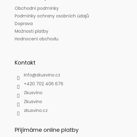
t
Obchodní podmínky
í
Podmínky ochrany osobních údajů
Doprava
Možnosti platby
Hodnocení obchodu
Kontakt
info
@
zkusvino.cz
+420 702 406 676
Zkusvíno
Zkusvino
zkusvino.cz
Přijímáme online platby