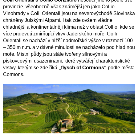
provincie, všeobecně však známější jen jako Collio.
Vinohrady v Colli Orientali jsou na severovýchodě Slovinska
chráněny Julskými Alpami. I tak zde ovšem vládne
chladnější a kontinentálněji klima než v oblast Collio, kde se
více projevují zmírňující vlivy Jaderského moře. Colli
Orientali se nachází v nižší nadmořské výšce v rozmezí 100
– 350 m n.m. a v dávné minulosti se nacházelo pod hladinou
moře. Místní půdy jsou stále tvořeny slínovými a
pískovcovými usazeninami, které vytvářejí charakteristické
vrstvy, kterým se zde říká
„flysch of Cormons“
podle města
Cormons.