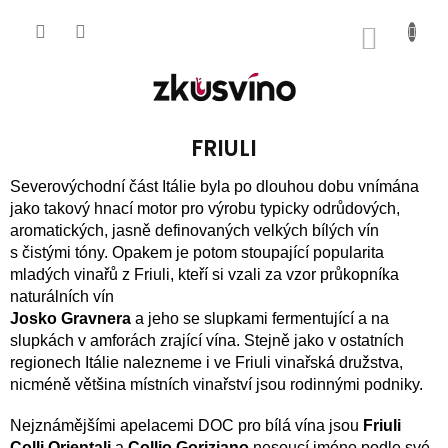
Přejít
na
NÁKUP
obsah
KOŠÍK
FRIULI
Severovýchodní část Itálie byla po dlouhou dobu vnímána
jako takový hnací motor pro výrobu typicky odrůdových,
aromatických, jasně definovaných velkých bílých vín
s čistými tóny. Opakem je potom stoupající popularita
mladých vinařů z Friuli, kteří si vzali za vzor průkopníka
naturálních vín
Josko Gravnera
a jeho se slupkami fermentující a na
slupkách v amforách zrající vína. Stejně jako v ostatních
regionech Itálie nalezneme i ve Friuli vinařská družstva,
nicméně většina místních vinařství jsou rodinnými podniky.
Nejznámějšími apelacemi DOC pro bílá vína jsou
Friuli
Colli Orientali
a
Collio Goriziano
nesoucí jméno podle své